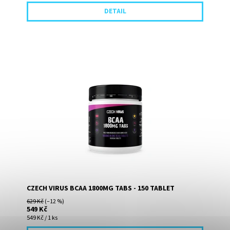
DETAIL
Obsah Bcaa v 1 tabletě - 1800mg!! Minimum pojiv (pouze
1.5%), 0 cukrů a 0 tuků 150 tablet, 75 dávek
CZECH VIRUS BCAA 1800MG TABS - 150 TABLET
629 Kč
(–12 %)
549 Kč
549 Kč / 1 ks