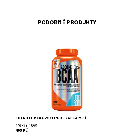
PODOBNÉ PRODUKTY
BCAA 2:1:1 Pure obsahuje větvené aminokyseliny L-leucin,
L-valin a L-isoleucin ve volné formě (free form). Užívání
BCAA...
EXTRIFIT BCAA 2:1:1 PURE 240 KAPSLÍ
499 Kč
(–18 %)
409 Kč