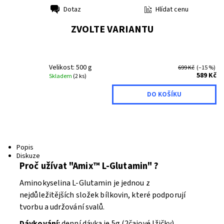
Hlídat cenu
Dotaz
Tisk
ZVOLTE VARIANTU
Velikost: 500 g
699 Kč
(–15 %)
589 Kč
Skladem
(2 ks)
Popis
Diskuze
Proč užívat "Amix™ L-Glutamin" ?
Aminokyselina L-Glutamin je jednou z
nejdůležitějších složek bílkovin, které podporují
tvorbu a udržování svalů.
Dávkování:
denní dávka je 5g (2čajové lžičky).