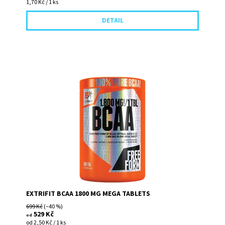
1,70 Kč / 1 ks
DETAIL
BCAA 1800 mg Mega Tablets obsahuje větvené
aminokyseliny L-leucin, L-valin a L-isoleucin ve volné
formě (free form). Každá...
EXTRIFIT BCAA 1800 MG MEGA TABLETS
699 Kč
(–40 %)
529 Kč
od
od 2,50 Kč / 1 ks