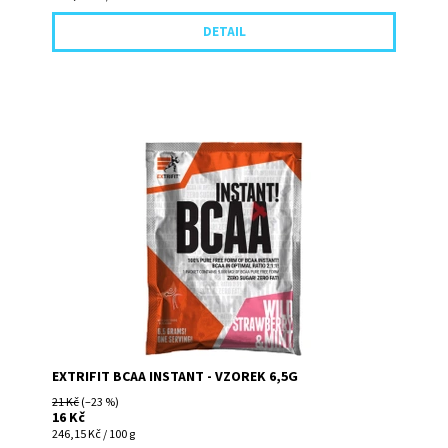
DETAIL
BCAA Instant 2:1:1 jsou rozpustné větvené aminokyseliny
ve volné formě (free form), které můžete užívat ve
formě chutného...
EXTRIFIT BCAA INSTANT - VZOREK 6,5G
21 Kč
(–23 %)
16 Kč
246,15 Kč / 100 g