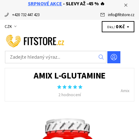
SRPNOVÉ AKCE
- SLEVY AŽ -45 % 🔥
+420 732 447 423
info
@
fitstore.cz
0 Kč
CZK
0 ks /
AMIX L-GLUTAMINE
Amix
2 hodnocení