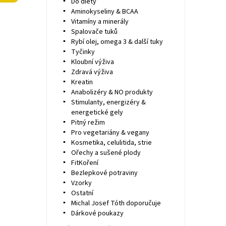
Do diety
Aminokyseliny & BCAA
Vitamíny a minerály
Spalovače tuků
Rybí olej, omega 3 & další tuky
Tyčinky
Kloubní výživa
Zdravá výživa
Kreatin
Anabolizéry & NO produkty
Stimulanty, energizéry &
energetické gely
Pitný režim
Pro vegetariány & vegany
Kosmetika, celulitida, strie
Ořechy a sušené plody
FitKoření
Bezlepkové potraviny
Vzorky
Ostatní
Michal Josef Tóth doporučuje
Dárkové poukazy