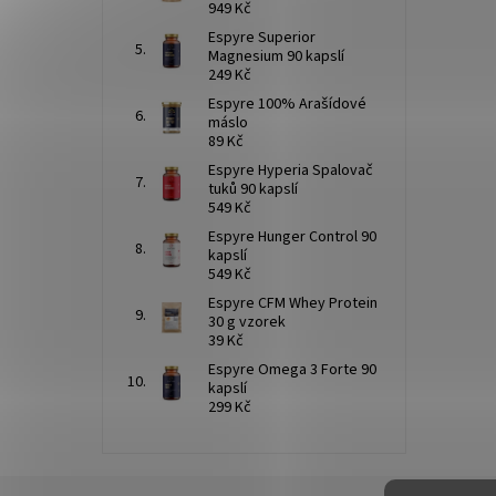
949 Kč
Espyre Superior
Magnesium 90 kapslí
249 Kč
Espyre 100% Arašídové
máslo
89 Kč
Espyre Hyperia Spalovač
tuků 90 kapslí
549 Kč
Espyre Hunger Control 90
kapslí
549 Kč
Espyre CFM Whey Protein
30 g vzorek
39 Kč
Espyre Omega 3 Forte 90
kapslí
299 Kč