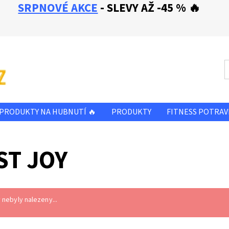
SRPNOVÉ AKCE
- SLEVY AŽ -45 % 🔥
PRODUKTY NA HUBNUTÍ 🔥
PRODUKTY
FITNESS POTRAV
SLEVA - ZBOŽÍ PŘED A PO EXPIRACI
OBCHODNÍ PODMÍNKY
ST JOY
E NÁM
KONTAKTY
nebyly nalezeny...