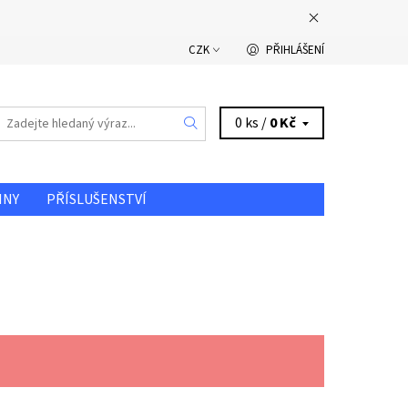
CZK
PŘIHLÁŠENÍ
0 ks /
0 Kč
INY
PŘÍSLUŠENSTVÍ
DOPRAVA A PLATBA