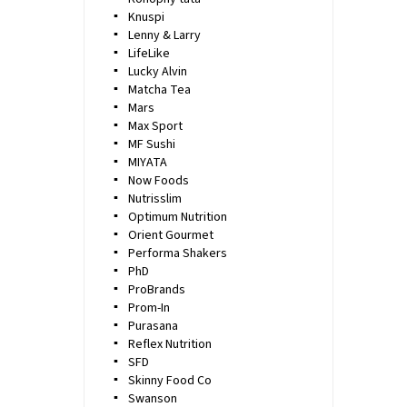
Knuspi
Lenny & Larry
LifeLike
Lucky Alvin
Matcha Tea
Mars
Max Sport
MF Sushi
MIYATA
Now Foods
Nutrisslim
Optimum Nutrition
Orient Gourmet
Performa Shakers
PhD
ProBrands
Prom-In
Purasana
Reflex Nutrition
SFD
Skinny Food Co
Swanson