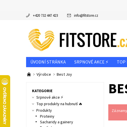
+420 732 447 423
info
@
fitstore.cz
ÚVODNÍ STRÁNKA
SRPNOVÉ AKCE ⚡
TOP 
DOPORUČUJEME
VÝROBCE
PODLE CÍLE
Výrobce
Best Joy
INFO K NÁKUPU & REKLAMAČNÍ ŘÁD
BE
NAPIŠT
KATEGORIE
Srpnové akce ⚡
Top produkty na hubnutí 🔥
Produkty
Záznamy 
Proteiny
Sacharidy a gainery