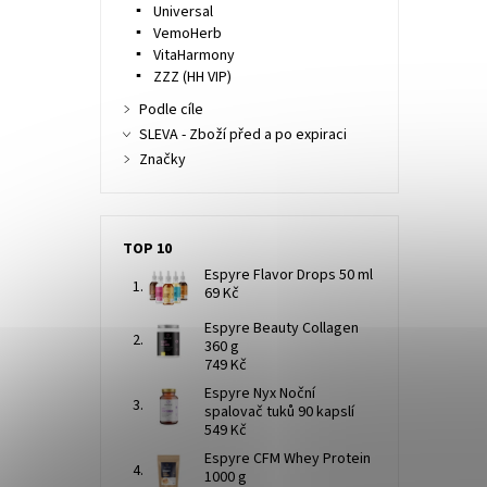
Universal
VemoHerb
VitaHarmony
ZZZ (HH VIP)
Podle cíle
SLEVA - Zboží před a po expiraci
Značky
TOP 10
Espyre Flavor Drops 50 ml
69 Kč
Espyre Beauty Collagen
360 g
749 Kč
Espyre Nyx Noční
spalovač tuků 90 kapslí
549 Kč
Espyre CFM Whey Protein
1000 g