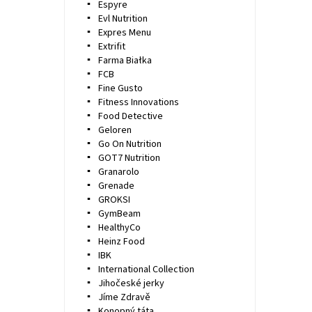
Espyre
Evl Nutrition
Expres Menu
Extrifit
Farma Białka
FCB
Fine Gusto
Fitness Innovations
Food Detective
Geloren
Go On Nutrition
GOT7 Nutrition
Granarolo
Grenade
GROKSI
GymBeam
HealthyCo
Heinz Food
IBK
International Collection
Jihočeské jerky
Jíme Zdravě
Konopný táta