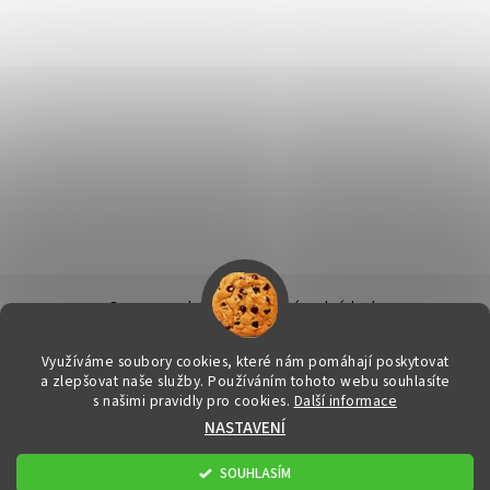
Doprava a platba
|
Obchodní podmínky
|
Ochrana osobních údajů
|
Info k nákupu & reklamační řád
|
Kontakty
Využíváme soubory cookies, které nám pomáhají poskytovat
a zlepšovat naše služby. Používáním tohoto webu souhlasíte
s našimi pravidly pro cookies.
Další informace
2026 © FitStore.cz - Váš eshop s doplňky stravy, všechna práva
NASTAVENÍ
vyhrazena
Upravit nastavení cookies
Vytvořil Shoptet
SOUHLASÍM