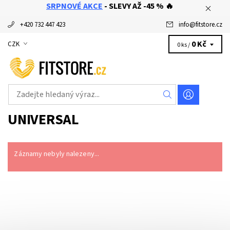
SRPNOVÉ AKCE
- SLEVY AŽ -45 % 🔥
+420 732 447 423
info
@
fitstore.cz
0 Kč
CZK
0 ks /
UNIVERSAL
Záznamy nebyly nalezeny...