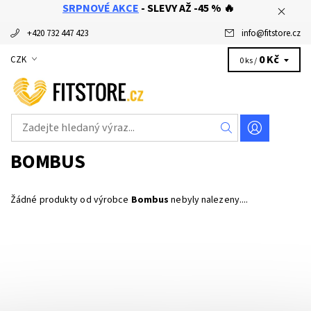
SRPNOVÉ AKCE
- SLEVY AŽ -45 % 🔥
+420 732 447 423
info
@
fitstore.cz
0 Kč
CZK
0 ks /
BOMBUS
Žádné produkty od výrobce
Bombus
nebyly nalezeny....