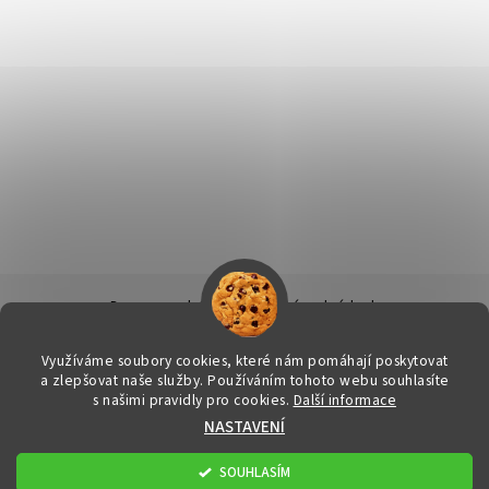
Doprava a platba
|
Obchodní podmínky
|
Ochrana osobních údajů
|
Info k nákupu & reklamační řád
|
Kontakty
Využíváme soubory cookies, které nám pomáhají poskytovat
a zlepšovat naše služby. Používáním tohoto webu souhlasíte
s našimi pravidly pro cookies.
Další informace
2026 © FitStore.cz - Váš eshop s doplňky stravy, všechna práva
NASTAVENÍ
vyhrazena
Upravit nastavení cookies
Vytvořil Shoptet
SOUHLASÍM