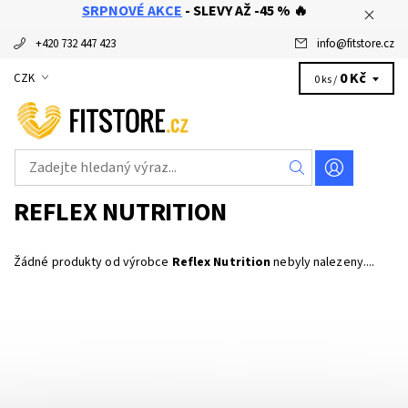
SRPNOVÉ AKCE
- SLEVY AŽ -45 % 🔥
+420 732 447 423
info
@
fitstore.cz
0 Kč
CZK
0 ks /
REFLEX NUTRITION
Žádné produkty od výrobce
Reflex Nutrition
nebyly nalezeny....