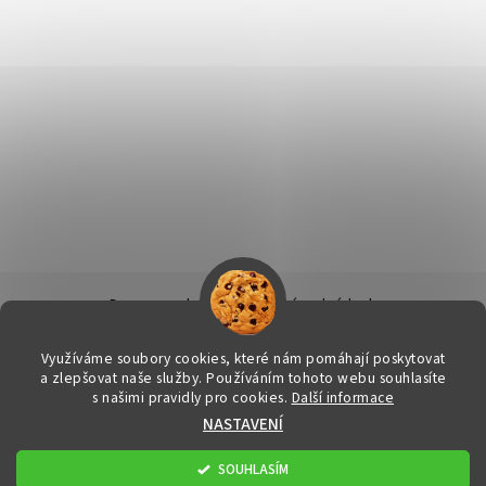
Doprava a platba
|
Obchodní podmínky
|
Ochrana osobních údajů
|
Info k nákupu & reklamační řád
|
Kontakty
Využíváme soubory cookies, které nám pomáhají poskytovat
a zlepšovat naše služby. Používáním tohoto webu souhlasíte
s našimi pravidly pro cookies.
Další informace
2026 © FitStore.cz - Váš eshop s doplňky stravy, všechna práva
NASTAVENÍ
vyhrazena
Upravit nastavení cookies
Vytvořil Shoptet
SOUHLASÍM