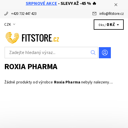
SRPNOVÉ AKCE
- SLEVY AŽ -45 % 🔥
+420 732 447 423
info
@
fitstore.cz
0 Kč
CZK
0 ks /
ROXIA PHARMA
Žádné produkty od výrobce
Roxia Pharma
nebyly nalezeny....