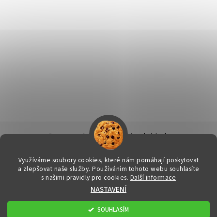
Doprava a platba
|
Obchodní podmínky
|
Ochrana osobních údajů
|
Info k nákupu & reklamační řád
|
Kontakty
Využíváme soubory cookies, které nám pomáhají poskytovat
a zlepšovat naše služby. Používáním tohoto webu souhlasíte
s našimi pravidly pro cookies.
Další informace
2026 © FitStore.cz - Váš eshop s doplňky stravy, všechna práva
NASTAVENÍ
vyhrazena
Upravit nastavení cookies
Vytvořil Shoptet
SOUHLASÍM