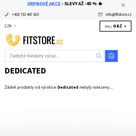
SRPNOVÉ AKCE
- SLEVY AŽ -45 % 🔥
+420 732 447 423
info
@
fitstore.cz
0 Kč
CZK
0 ks /
DEDICATED
Žádné produkty od výrobce
Dedicated
nebyly nalezeny....