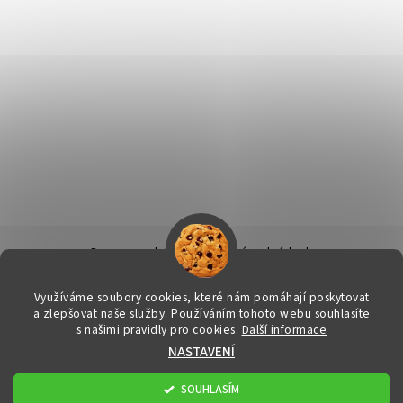
Doprava a platba
|
Obchodní podmínky
|
Ochrana osobních údajů
|
Info k nákupu & reklamační řád
|
Kontakty
Využíváme soubory cookies, které nám pomáhají poskytovat
a zlepšovat naše služby. Používáním tohoto webu souhlasíte
s našimi pravidly pro cookies.
Další informace
2026 © FitStore.cz - Váš eshop s doplňky stravy, všechna práva
NASTAVENÍ
vyhrazena
Upravit nastavení cookies
Vytvořil Shoptet
SOUHLASÍM