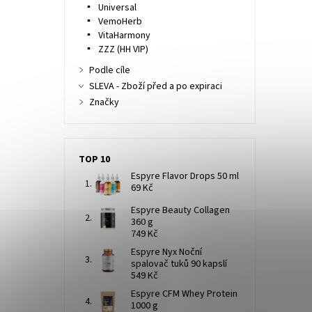
Universal
VemoHerb
VitaHarmony
ZZZ (HH VIP)
Podle cíle
SLEVA - Zboží před a po expiraci
Značky
TOP 10
Espyre Flavor Drops 50 ml
69 Kč
Espyre Beauty Collagen
360 g
749 Kč
Espyre Nyx Noční
spalovač tuků 90 kapslí
549 Kč
Espyre CFM Whey Protein
1000 g