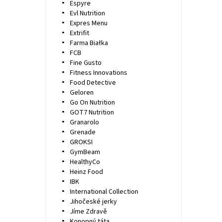
Espyre
Evl Nutrition
Expres Menu
Extrifit
Farma Białka
FCB
Fine Gusto
Fitness Innovations
Food Detective
Geloren
Go On Nutrition
GOT7 Nutrition
Granarolo
Grenade
GROKSI
GymBeam
HealthyCo
Heinz Food
IBK
International Collection
Jihočeské jerky
Jíme Zdravě
Konopný táta