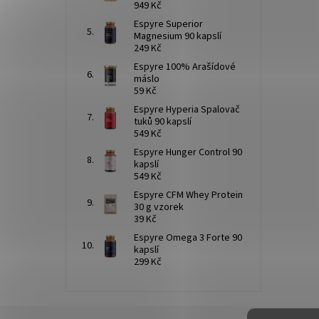
949 Kč
Espyre Superior
Magnesium 90 kapslí
249 Kč
Espyre 100% Arašídové
máslo
59 Kč
Espyre Hyperia Spalovač
tuků 90 kapslí
549 Kč
Espyre Hunger Control 90
kapslí
549 Kč
Espyre CFM Whey Protein
30 g vzorek
39 Kč
Espyre Omega 3 Forte 90
kapslí
299 Kč