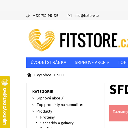
+420 732 447 423
info
@
fitstore.cz
ÚVODNÍ STRÁNKA
SRPNOVÉ AKCE ⚡
TOP 
DOPORUČUJEME
VÝROBCE
PODLE CÍLE
Výrobce
SFD
INFO K NÁKUPU & REKLAMAČNÍ ŘÁD
SF
NAPIŠT
KATEGORIE
Srpnové akce ⚡
Top produkty na hubnutí 🔥
Produkty
Záznamy 
Proteiny
Sacharidy a gainery