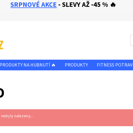
SRPNOVÉ AKCE
- SLEVY AŽ -45 % 🔥
PRODUKTY NA HUBNUTÍ 🔥
PRODUKTY
FITNESS POTRAV
SLEVA - ZBOŽÍ PŘED A PO EXPIRACI
OBCHODNÍ PODMÍNKY
D
E NÁM
KONTAKTY
nebyly nalezeny...