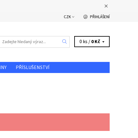
CZK
PŘIHLÁŠENÍ
0 ks /
0 Kč
INY
PŘÍSLUŠENSTVÍ
DOPRAVA A PLATBA