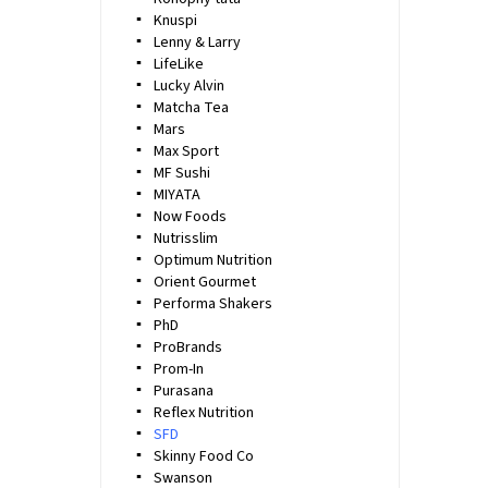
Knuspi
Lenny & Larry
LifeLike
Lucky Alvin
Matcha Tea
Mars
Max Sport
MF Sushi
MIYATA
Now Foods
Nutrisslim
Optimum Nutrition
Orient Gourmet
Performa Shakers
PhD
ProBrands
Prom-In
Purasana
Reflex Nutrition
SFD
Skinny Food Co
Swanson