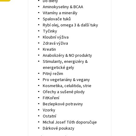
Do diety
Aminokyseliny & BCAA
Vitamíny a minerály
Spalovače tuků
Rybí olej, omega 3 & další tuky
Tyčinky
Kloubní výživa
Zdravá výživa
Kreatin
Anabolizéry & NO produkty
Stimulanty, energizéry &
energetické gely
Pitný režim
Pro vegetariány & vegany
Kosmetika, celulitida, strie
Ořechy a sušené plody
FitKoření
Bezlepkové potraviny
Vzorky
Ostatní
Michal Josef Tóth doporučuje
Dárkové poukazy