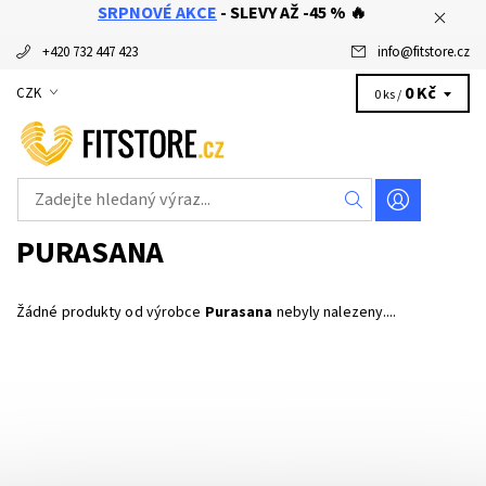
SRPNOVÉ AKCE
- SLEVY AŽ -45 % 🔥
+420 732 447 423
info
@
fitstore.cz
0 Kč
CZK
0 ks /
PURASANA
Žádné produkty od výrobce
Purasana
nebyly nalezeny....