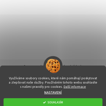
Doprava a platba
|
Obchodní podmínky
|
Ochrana osobních údajů
|
Info k nákupu & reklamační řád
|
Kontakty
Využíváme soubory cookies, které nám pomáhají poskytovat
a zlepšovat naše služby. Používáním tohoto webu souhlasíte
s našimi pravidly pro cookies.
Další informace
2026 © FitStore.cz - Váš eshop s doplňky stravy, všechna práva
NASTAVENÍ
vyhrazena
Upravit nastavení cookies
Vytvořil Shoptet
SOUHLASÍM