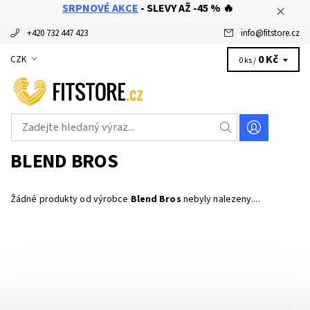
SRPNOVÉ AKCE
- SLEVY AŽ -45 % 🔥
+420 732 447 423
info
@
fitstore.cz
0 Kč
CZK
0 ks /
BLEND BROS
Žádné produkty od výrobce
Blend Bros
nebyly nalezeny....