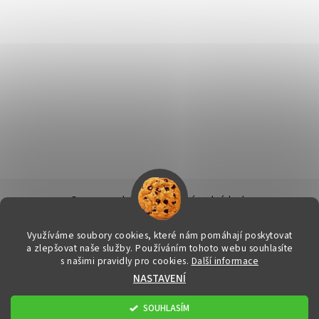
Doprava a platba
|
Obchodní podmínky
|
Ochrana osobních údajů
|
Info k nákupu & reklamační řád
|
Kontakty
Využíváme soubory cookies, které nám pomáhají poskytovat
a zlepšovat naše služby. Používáním tohoto webu souhlasíte
s našimi pravidly pro cookies.
Další informace
2026 © FitStore.cz - Váš eshop s doplňky stravy, všechna práva
NASTAVENÍ
vyhrazena
Upravit nastavení cookies
Vytvořil Shoptet
SOUHLASÍM