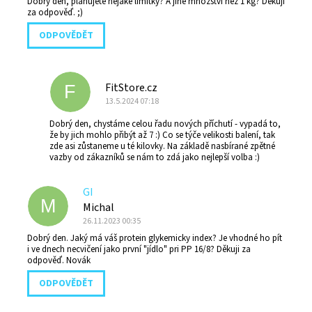
Dobrý den, plánujete nějaké limitky? A jiné množství než 1 kg? Děkuji
za odpověď. ;)
ODPOVĚDĚT
FitStore.cz
F
13.5.2024 07:18
Dobrý den, chystáme celou řadu nových příchutí - vypadá to,
že by jich mohlo přibýt až 7 :) Co se týče velikosti balení, tak
zde asi zůstaneme u té kilovky. Na základě nasbírané zpětné
vazby od zákazníků se nám to zdá jako nejlepší volba :)
GI
M
Michal
26.11.2023 00:35
Dobrý den. Jaký má váš protein glykemicky index? Je vhodné ho pít
i ve dnech necvičení jako první "jídlo" pri PP 16/8? Děkuji za
odpověď. Novák
ODPOVĚDĚT