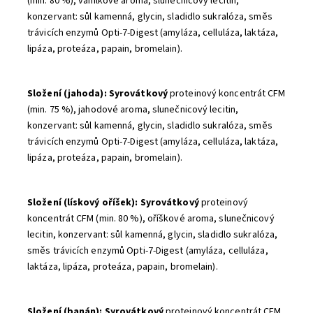
(min. 80 %), vanilkové aroma, slunečnicový lecitin,
konzervant: sůl kamenná, glycin, sladidlo sukralóza, směs
trávicích enzymů Opti-7-Digest (amyláza, celluláza, laktáza,
lipáza, proteáza, papain, bromelain).
Složení (jahoda): Syrovátkový
proteinový koncentrát CFM
(min. 75 %), jahodové aroma, slunečnicový lecitin,
konzervant: sůl kamenná, glycin, sladidlo sukralóza, směs
trávicích enzymů Opti-7-Digest (amyláza, celluláza, laktáza,
lipáza, proteáza, papain, bromelain).
Složení (lískový oříšek): Syrovátkový
proteinový
koncentrát CFM (min. 80 %), oříškové aroma, slunečnicový
lecitin, konzervant: sůl kamenná, glycin, sladidlo sukralóza,
směs trávicích enzymů Opti-7-Digest (amyláza, celluláza,
laktáza, lipáza, proteáza, papain, bromelain).
Složení (banán): Syrovátkový
proteinový koncentrát CFM