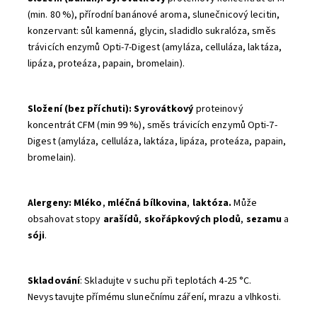
(min. 80 %), přírodní banánové aroma, slunečnicový lecitin,
konzervant: sůl kamenná, glycin, sladidlo sukralóza, směs
trávicích enzymů Opti-7-Digest (amyláza, celluláza, laktáza,
lipáza, proteáza, papain, bromelain).
Složení (bez příchuti): Syrovátkový
proteinový
koncentrát CFM (min 99 %), směs trávicích enzymů Opti-7-
Digest (amyláza, celluláza, laktáza, lipáza, proteáza, papain,
bromelain).
Alergeny: Mléko
,
mléčná bílkovina
,
laktóza.
Může
obsahovat stopy
arašídů
,
skořápkových plodů
,
sezamu
a
sóji
.
Skladování
: Skladujte v suchu při teplotách 4-25 °C.
Nevystavujte přímému slunečnímu záření, mrazu a vlhkosti.