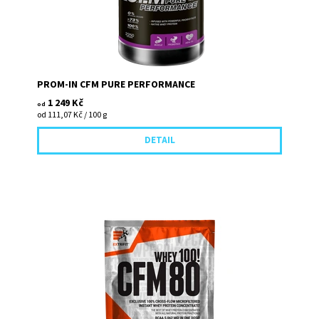
PROM-IN CFM PURE PERFORMANCE
1 249 Kč
od
od 111,07 Kč / 100 g
DETAIL
Professional WPC 80 je od března 2014 v novém balení, s
novým a ještě lepším složením a také s novým názvem! V
čem je nový CFM...