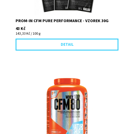
PROM-IN CFM PURE PERFORMANCE - VZOREK 30G
43 Kč
143,33 Kč / 100 g
DETAIL
Professional WPC 80 je od března 2014 v novém balení, s
novým a ještě lepším složením a také s novým názvem! V
čem je nový CFM...