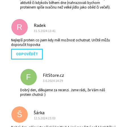
aktivitě či kdykoliv během dne (nahrazovali bychom
proteinem spíše svačinu než velké jídlo jako oběd či večeři).
Radek
R
31.5.2024 13:41
Nejlepší protein co jsem kdy měl možnost ochutnat. Určitě můžu
doporučit topovka
ODPOVĚDĚT
FitStore.cz
F
3.6.2024 14:29
Dobrý den, děkujeme za recenzi. Jsme rádi, že Vám náš
protein chutná :)
Šárka
Š
12.5.2024 23:03