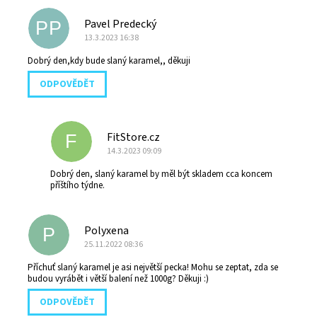
Pavel Predecký
PP
13.3.2023 16:38
Dobrý den,kdy bude slaný karamel,, děkuji
ODPOVĚDĚT
FitStore.cz
F
14.3.2023 09:09
Dobrý den, slaný karamel by měl být skladem cca koncem
příštího týdne.
Polyxena
P
25.11.2022 08:36
Příchuť slaný karamel je asi největší pecka! Mohu se zeptat, zda se
budou vyrábět i větší balení než 1000g? Děkuji :)
ODPOVĚDĚT