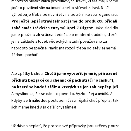
množství bioaktivních proteinových frakcí, které mají kromě
jiného pozitivní vliv na imunitu nebo střevní zdraví. Další
výhodou je třeba pozitivní vliv na potréninkovou regeneraci.
Pro ještě lepší stravitelnost jsme do produktu přidali
také směs trávících enzymů Opti-7-Digest
. Jako sladidlo
jsme použili
sukralózu
. Jedná se o moderní sladidlo, které
je na základě stovek vědeckých studií považováno za
naprosto bezpečné. Navíc (na rozdíl třeba od stévie) nemá
žádnou pachuť.
Ale zpátky k chuti.
Chtěli jsme vytvořit jemné, přirozené
příchuti bez jakékoli chemické pachuti (či "ocásku"),
na které se budeš těšit a kterých se jen tak nepřepiješ.
A myslíme si, že se nám to povedlo. Vyzkoušej a uvidíš. A
kdyby se ti náhodou postupem času nějaká chuť přepila, tak
jich máme hned 8 (a další chystáme)!
Už dávno neplatí, že proteinové přípravky jsou určeny pouze