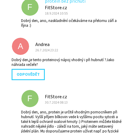
protein bez příchuti
F
FitStore.cz
18.9.2024 10:55
Dobrý den, ano, naskladnění očekáváme na přelomu září a
října :)
Andrea
A
26.7.2024 23:22
Dobrý den,je tento proteinový nápoj vhodný i při hubnutí ?Jako
náhrada večeře?
ODPOVĚDĚT
FitStore.cz
F
30.7.2024 08:13
Dobrý den, ano, protein je určitě vhodným pomocníkem při
hubnutí. Vyšší příjem bílkovin vede k vyššímu pocitu sytosti a
také k lepší ochraně svalové hmoty :) Proteinem můžete klidně
nahradit nějaké jídlo - záleží na tom, jaký máte sestavený
jídelní plán. My doporučujeme protein užívat např. po fyzické