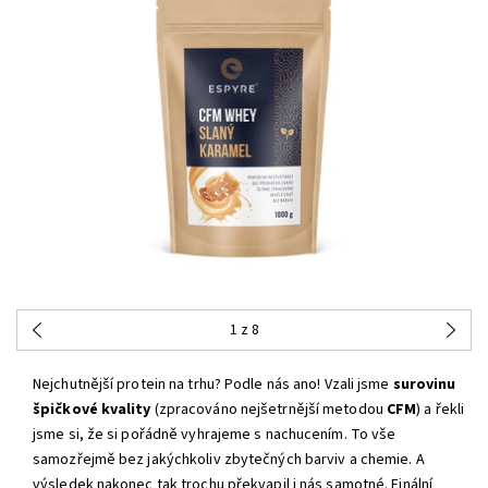
1
z 8
Nejchutnější protein na trhu? Podle nás ano! Vzali jsme
surovinu
špičkové kvality
(zpracováno nejšetrnější metodou
CFM
) a řekli
jsme si, že si pořádně vyhrajeme s nachucením. To vše
samozřejmě bez jakýchkoliv zbytečných barviv a chemie. A
výsledek nakonec tak trochu překvapil i nás samotné. Finální