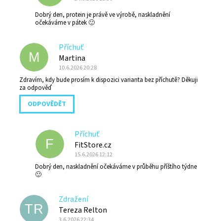
Dobrý den, protein je právě ve výrobě, naskladnění
očekáváme v pátek 🙂
Příchuť
M
Martina
10.6.2026 20:28
Zdravím, kdy bude prosím k dispozici varianta bez příchutě? Děkuji
za odpověď
ODPOVĚDĚT
Příchuť
F
FitStore.cz
15.6.2026 12:12
Dobrý den, naskladnění očekáváme v průběhu příštího týdne
🙂
Zdražení
TR
Tereza Relton
3.6.2026 22:34