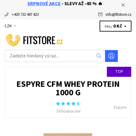
SRPNOVÉ AKCE
- SLEVY AŽ -45 % 🔥
+420 732 447 423
info
@
fitstore.cz
0 Kč
CZK
0 ks /
TOP
ESPYRE CFM WHEY PROTEIN
1000 G
Espyre
39 hodnocení