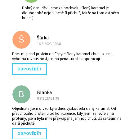
Dobrý den, děkujeme za pochvalu. Slaný karamel je
dlouhodobě nejoblíbenější příchuť, takže na tom asi něco
bude :)
Šárka
Š
16.8.2023 09:38
Dnes mi prisel protein od Espyre Slany karamel-chut luxusni,
vyborna rozpustnost,jemna pena...urcite doporucuji
ODPOVĚDĚT
Blanka
B
8.8.2023 21:38
Objednala jsem si vzorky a dnes vyzkoušela slaný karamel. Od
předchozího proteinu od konkurence, kdy jsem zanevřela na
proteiny, jsem byla mile překvapena jemnou chutí. Už se těším na
další příchutě
ODPOVĚDĚT