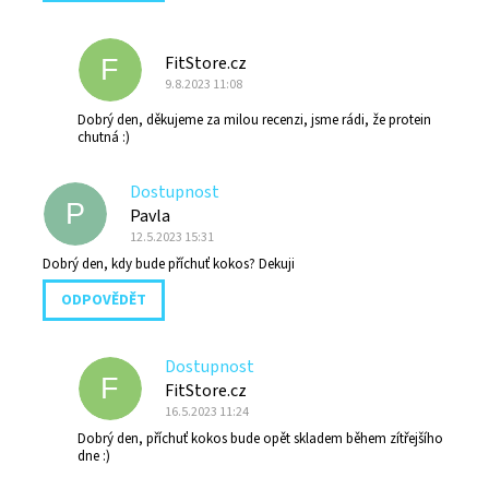
FitStore.cz
F
9.8.2023 11:08
Dobrý den, děkujeme za milou recenzi, jsme rádi, že protein
chutná :)
Dostupnost
P
Pavla
12.5.2023 15:31
Dobrý den, kdy bude příchuť kokos? Dekuji
ODPOVĚDĚT
Dostupnost
F
FitStore.cz
16.5.2023 11:24
Dobrý den, příchuť kokos bude opět skladem během zítřejšího
dne :)