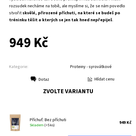
rozsudek necháme na tobě, ale myslíme si, že se nám povedlo
stvořit
skvělé, přirozené příchuti, na které se budeš po
tréninku těšit a kterých se jen tak hned nepřepiješ
.
949 Kč
Kategorie:
Proteiny - syrovátkové
Hlídat cenu
Dotaz
Tisk
ZVOLTE VARIANTU
Příchuť: Bez příchuti
949 Kč
Skladem
(>5 ks)