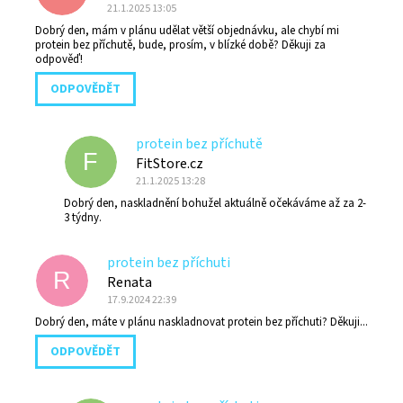
21.1.2025 13:05
Dobrý den, mám v plánu udělat větší objednávku, ale chybí mi
protein bez příchutě, bude, prosím, v blízké době? Děkuji za
odpověď!
ODPOVĚDĚT
protein bez příchutě
F
FitStore.cz
21.1.2025 13:28
Dobrý den, naskladnění bohužel aktuálně očekáváme až za 2-
3 týdny.
protein bez příchuti
R
Renata
17.9.2024 22:39
Dobrý den, máte v plánu naskladnovat protein bez příchuti? Děkuji...
ODPOVĚDĚT