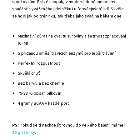
sportovcům. Právě naopak, v moderní době mohou být
součástí vyváženého jídelníčku i u "obyčejných" lidí. Skvěle
se hodí jak po tréninku, tak třeba jako svačina během dne.
Maximální důraz na kvalitu suroviny a šetrnost zpracování
(CFM)
S přidanou směsí trávících enzymů pro lepší trávení
Perfektní rozpustnost
Skvělá chuť
Bez barviv a bez chemie
75-78 % obsah bílkovin
4 gramy BCAA v každé porci
PS:
Pokud se ti nechce jít rovnou do velkého balení, máme i
30 g vzorky
.