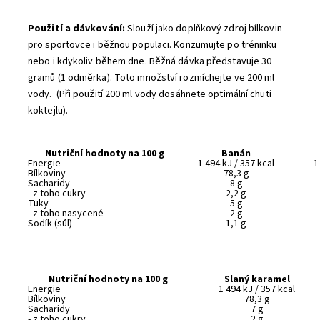
Použití a dávkování:
Slouží jako doplňkový zdroj bílkovin
pro sportovce i běžnou populaci. Konzumujte po tréninku
nebo i kdykoliv během dne. Běžná dávka představuje 30
gramů (1 odměrka). Toto množství rozmíchejte ve 200 ml
vody. (Při použití 200 ml vody dosáhnete optimální chuti
koktejlu).
Nutriční hodnoty na 100 g
Banán
Energie
1 494 kJ / 357 kcal
1
Bílkoviny
78,3 g
Sacharidy
8 g
- z toho cukry
2,2 g
Tuky
5 g
- z toho nasycené
2 g
Sodík (sůl)
1,1 g
Nutriční hodnoty na 100 g
Slaný karamel
Energie
1 494 kJ / 357 kcal
Bílkoviny
78,3 g
Sacharidy
7 g
- z toho cukry
2 g