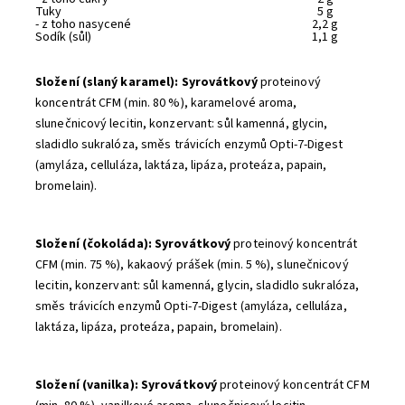
Tuky
5 g
- z toho nasycené
2,2 g
Sodík (sůl)
1,1 g
Složení (slaný karamel):
Syrovátkový
proteinový
koncentrát CFM (min. 80 %), karamelové aroma,
slunečnicový lecitin, konzervant: sůl kamenná, glycin,
sladidlo sukralóza, směs trávicích enzymů Opti-7-Digest
(amyláza, celluláza, laktáza, lipáza, proteáza, papain,
bromelain).
Složení (čokoláda): Syrovátkový
proteinový koncentrát
CFM (min. 75 %), kakaový prášek (min. 5 %), slunečnicový
lecitin, konzervant: sůl kamenná, glycin, sladidlo sukralóza,
směs trávicích enzymů Opti-7-Digest (amyláza, celluláza,
laktáza, lipáza, proteáza, papain, bromelain).
Složení (vanilka):
Syrovátkový
proteinový koncentrát CFM