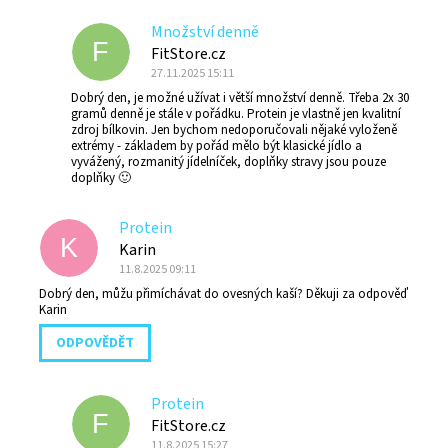
Množství denně
F
FitStore.cz
27.11.2025 15:11
Dobrý den, je možné užívat i větší množství denně. Třeba 2x 30
gramů denně je stále v pořádku. Protein je vlastně jen kvalitní
zdroj bílkovin. Jen bychom nedoporučovali nějaké vyloženě
extrémy - základem by pořád mělo být klasické jídlo a
vyvážený, rozmanitý jídelníček, doplňky stravy jsou pouze
doplňky 🙂
Protein
K
Karin
11.8.2025 09:11
Dobrý den, můžu přimíchávat do ovesných kaší? Děkuji za odpověď
Karin
ODPOVĚDĚT
Protein
F
FitStore.cz
11.8.2025 15:27