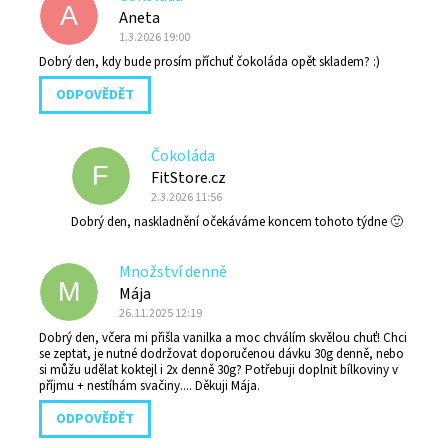
A
Aneta
1.3.2026 19:00
Dobrý den, kdy bude prosím příchuť čokoláda opět skladem? :)
ODPOVĚDĚT
Čokoláda
F
FitStore.cz
2.3.2026 11:56
Dobrý den, naskladnění očekáváme koncem tohoto týdne 🙂
Množství denně
M
Mája
26.11.2025 12:19
Dobrý den, včera mi přišla vanilka a moc chválím skvělou chuť! Chci
se zeptat, je nutné dodržovat doporučenou dávku 30g denně, nebo
si můžu udělat koktejl i 2x denně 30g? Potřebuji doplnit bílkoviny v
příjmu + nestíhám svačiny.... Děkuji Mája.
ODPOVĚDĚT