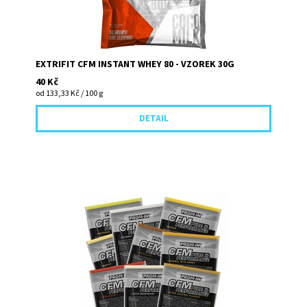
EXTRIFIT CFM INSTANT WHEY 80 - VZOREK 30G
40 Kč
od 133,33 Kč / 100 g
DETAIL
Vysokoprocentní proteinový nápoj vyrobený metodou
CFM (cross flow microfiltration – mikrofiltrace zkříženým
tokem přes...