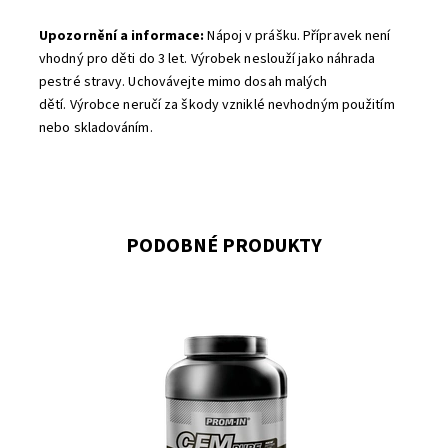
Upozornění a informace:
Nápoj v prášku.
Přípravek není
vhodný pro děti do 3 let. Výrobek neslouží jako náhrada
pestré stravy. Uchovávejte mimo dosah malých
dětí. Výrobce neručí za škody vzniklé nevhodným použitím
nebo skladováním.
PODOBNÉ PRODUKTY
Vysokoprocentní proteinový nápoj vyrobený metodou
CFM (cross flow microfiltration – mikrofiltrace zkříženým
tokem přes...