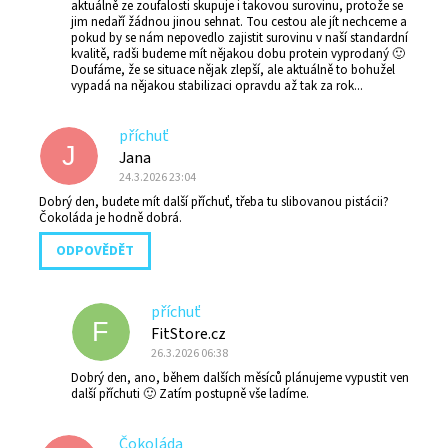
aktuálně ze zoufalosti skupuje i takovou surovinu, protože se
jim nedaří žádnou jinou sehnat. Tou cestou ale jít nechceme a
pokud by se nám nepovedlo zajistit surovinu v naší standardní
kvalitě, radši budeme mít nějakou dobu protein vyprodaný 🙂
Doufáme, že se situace nějak zlepší, ale aktuálně to bohužel
vypadá na nějakou stabilizaci opravdu až tak za rok...
příchuť
J
Jana
24.3.2026 23:04
Dobrý den, budete mít další příchuť, třeba tu slibovanou pistácii?
Čokoláda je hodně dobrá.
ODPOVĚDĚT
příchuť
F
FitStore.cz
26.3.2026 06:38
Dobrý den, ano, během dalších měsíců plánujeme vypustit ven
další příchuti 🙂 Zatím postupně vše ladíme.
Čokoláda