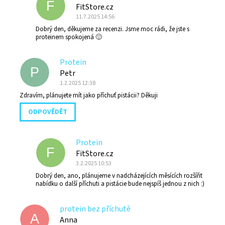
F
FitStore.cz
11.7.2025 14:56
Dobrý den, děkujeme za recenzi. Jsme moc rádi, že jste s
proteinem spokojená 🙂
Protein
P
Petr
1.2.2025 12:38
Zdravím, plánujete mít jako příchuť pistácii? Děkuji
ODPOVĚDĚT
Protein
F
FitStore.cz
3.2.2025 10:53
Dobrý den, ano, plánujeme v nadcházejících měsících rozšířit
nabídku o další příchuti a pistácie bude nejspíš jednou z nich :)
protein bez příchutě
A
Anna