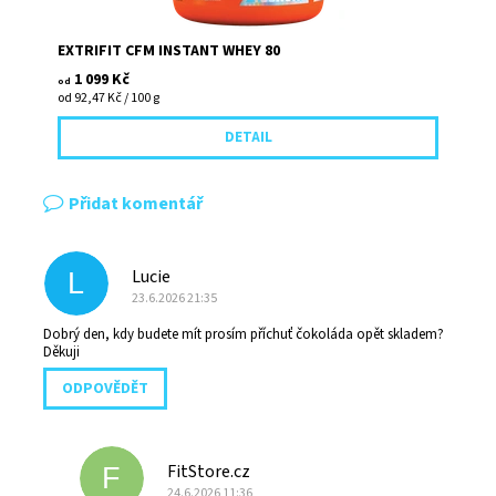
EXTRIFIT CFM INSTANT WHEY 80
1 099 Kč
od
od 92,47 Kč / 100 g
DETAIL
Přidat komentář
Lucie
L
23.6.2026 21:35
Dobrý den, kdy budete mít prosím příchuť čokoláda opět skladem?
Děkuji
ODPOVĚDĚT
FitStore.cz
F
24.6.2026 11:36