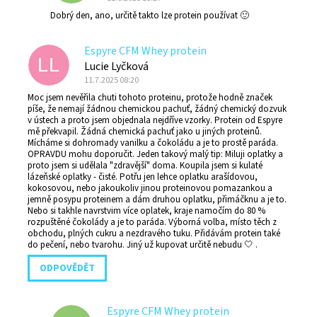
Dobrý den, ano, určitě takto lze protein používat 🙂
Espyre CFM Whey protein
LL
Lucie Lyčková
11.7.2025 08:20
Moc jsem nevěřila chuti tohoto proteinu, protože hodně značek
píše, že nemají žádnou chemickou pachuť, žádný chemický dozvuk
v ústech a proto jsem objednala nejdříve vzorky. Protein od Espyre
mě překvapil. Žádná chemická pachuť jako u jiných proteinů.
Mícháme si dohromady vanilku a čokoládu a je to prostě paráda.
OPRAVDU mohu doporučit. Jeden takový malý tip: Miluji oplatky a
proto jsem si udělala "zdravější" doma. Koupila jsem si kulaté
lázeňské oplatky - čisté. Potřu jen lehce oplatku arašídovou,
kokosovou, nebo jakoukoliv jinou proteinovou pomazankou a
jemně posypu proteinem a dám druhou oplatku, přimáčknu a je to.
Nebo si takhle navrstvim více oplatek, kraje namočím do 80 %
rozpuštěné čokolády a je to paráda. Výborná volba, místo těch z
obchodu, plných cukru a nezdravého tuku. Přidávám protein také
do pečení, nebo tvarohu. Jiný už kupovat určitě nebudu 🤍 .
ODPOVĚDĚT
Espyre CFM Whey protein