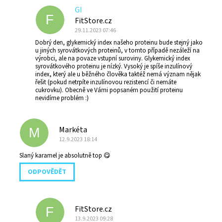
GI
F
FitStore.cz
29.11.2023 07:46
Dobrý den, glykemický index našeho proteinu bude stejný jako
u jiných syrovátkových proteinů, v tomto případě nezáleží na
výrobci, ale na povaze vstupní suroviny. Glykemický index
syrovátkového proteinu je nízký. Vysoký je spíše inzulínový
index, který ale u běžného člověka taktéž nemá význam nějak
řešit (pokud netrpíte inzulínovou rezistencí či nemáte
cukrovku). Obecně ve Vámi popsaném použití proteinu
nevidíme problém :)
Markéta
M
12.9.2023 18:14
Slaný karamel je absolutně top 😋
ODPOVĚDĚT
FitStore.cz
F
13.9.2023 09:28