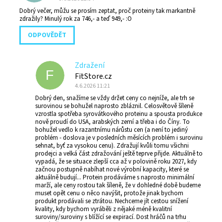
Dobrý večer, můžu se prosím zeptat, proč proteiny tak markantně
zdražily? Minulý rok za 746,- a teď 949,- :O
ODPOVĚDĚT
Zdražení
F
FitStore.cz
4.6.2026 11:21
Dobrý den, snažíme se vždy držet ceny co nejníže, ale trh se
surovinou se bohužel naprosto zbláznil. Celosvětově šíleně
vzrostla spotřeba syrovátkového proteinu a spousta produkce
nově proudí do USA, arabských zemí a třeba i do Číny. To
bohužel vedlo k razantnímu nárůstu cen (a není to jediný
problém - doslova je v posledních měsících problém i surovinu
sehnat, byť za vysokou cenu). Zdražují kvůli tomu všichni
prodejci a velká část zdražování ještě teprve přijde. Aktuálně to
vypadá, že se situace zlepší cca až v polovině roku 2027, kdy
začnou postupně nabíhat nové výrobní kapacity, které se
aktuálně budují... Protein prodáváme s naprosto minimální
marží, ale ceny rostou tak šíleně, že v dohledné době budeme
muset opět cenu o něco navýšit, protože jinak bychom
produkt prodávali se ztrátou. Nechceme jít cestou snížení
kvality, kdy bychom vyráběli z nějaké méně kvalitní
suroviny/suroviny s blížící se expirací. Dost hráčů na trhu