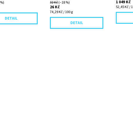
1 049 Kč
 %)
32 Kč
(–18 %)
26 Kč
52,45 Kč / 1
74,29 Kč / 100 g
DETAIL
DETAIL