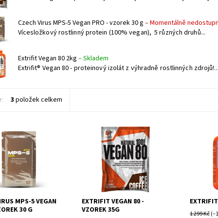
Czech Virus MPS-5 Vegan PRO - vzorek 30 g
–
Momentálně nedostup
Vícesložkový rostlinný protein (100% vegan), 5 různých druhů...
Extrifit Vegan 80 2kg
–
Skladem
Extrifit® Vegan 80 - proteinový izolát z výhradně rostlinných zdrojů!..
e:
3
položek celkem
kový rostlinný
Extrifit® Vegan 80 - proteinový
Extrifit® 
(100% vegan), 5
izolát z výhradně rostlinných
izolát z 
druhů bílkovin +
zdrojů! Neobsahuje laktózu!
zdrojů! N
 enzymy
Vynikající alternativa k
Vynikající
syrovátkovým...
syrovátko
IRUS MPS-5 VEGAN
EXTRIFIT VEGAN 80 -
EXTRIFIT
ZOREK 30 G
VZOREK 35G
1 299 Kč
(–1