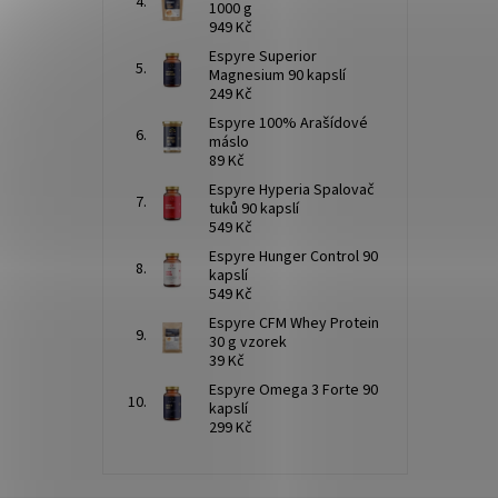
1000 g
949 Kč
Espyre Superior
Magnesium 90 kapslí
249 Kč
Espyre 100% Arašídové
máslo
89 Kč
Espyre Hyperia Spalovač
tuků 90 kapslí
549 Kč
Espyre Hunger Control 90
kapslí
549 Kč
Espyre CFM Whey Protein
30 g vzorek
39 Kč
Espyre Omega 3 Forte 90
kapslí
299 Kč