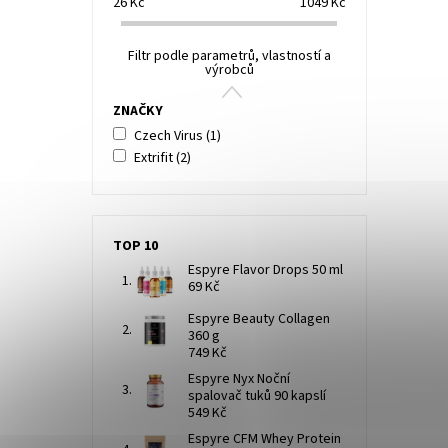
26
Kč
1049
Kč
Filtr podle parametrů, vlastností a
výrobců
ZNAČKY
Czech Virus
(1)
Extrifit
(2)
TOP 10
Espyre Flavor Drops 50 ml
69 Kč
Espyre Beauty Collagen
360 g
749 Kč
Espyre Nyx Noční
spalovač tuků 90 kapslí
549 Kč
Espyre CFM Whey Protein