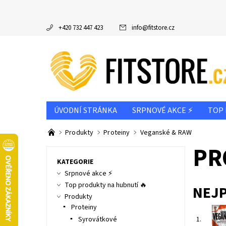
+420 732 447 423
info
@
fitstore.cz
ÚVODNÍ STRÁNKA
SRPNOVÉ AKCE ⚡
TOP 
DOPORUČUJEME
VÝROBCE
PODLE CÍLE
Produkty
Proteiny
Veganské & RAW
INFO K NÁKUPU & REKLAMAČNÍ ŘÁD
PR
NAPIŠT
KATEGORIE
Srpnové akce ⚡
Top produkty na hubnutí 🔥
NEJ
Produkty
Proteiny
1.
Syrovátkové