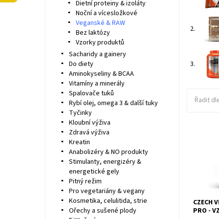
Dietní proteiny & izoláty
Noční a vícesložkové
Veganské & RAW
2.
Bez laktózy
Vzorky produktů
Sacharidy a gainery
Do diety
3.
Aminokyseliny & BCAA
Vitamíny a minerály
Spalovače tuků
Řadit dl
Rybí olej, omega 3 & další tuky
Tyčinky
Kloubní výživa
Zdravá výživa
Kreatin
Víceslož
Anabolizéry & NO produkty
protein 
různých 
Stimulanty, energizéry &
přidané
energetické gely
Pitný režim
Pro vegetariány & vegany
Kosmetika, celulitida, strie
CZECH V
Ořechy a sušené plody
PRO - V