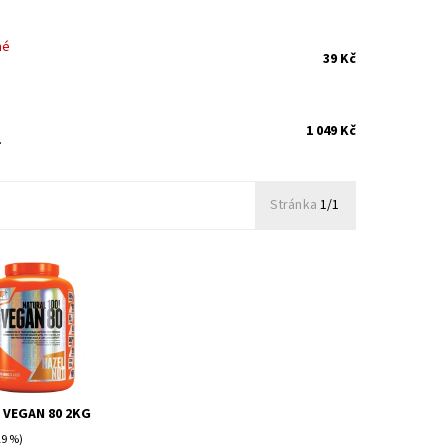
né
39 Kč
1 049 Kč
.
Stránka
1/1
Vegan 80 - proteinový
výhradně rostlinných
eobsahuje laktózu!
 alternativa k
vým...
 VEGAN 80 2KG
9 %)