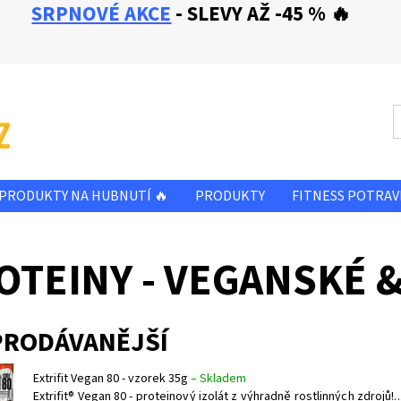
SRPNOVÉ AKCE
- SLEVY AŽ -45 % 🔥
PRODUKTY NA HUBNUTÍ 🔥
PRODUKTY
FITNESS POTRAV
SLEVA - ZBOŽÍ PŘED A PO EXPIRACI
OBCHODNÍ PODMÍNKY
OTEINY - VEGANSKÉ 
E NÁM
KONTAKTY
PRODÁVANĚJŠÍ
Extrifit Vegan 80 - vzorek 35g
–
Skladem
Extrifit® Vegan 80 - proteinový izolát z výhradně rostlinných zdrojů!..