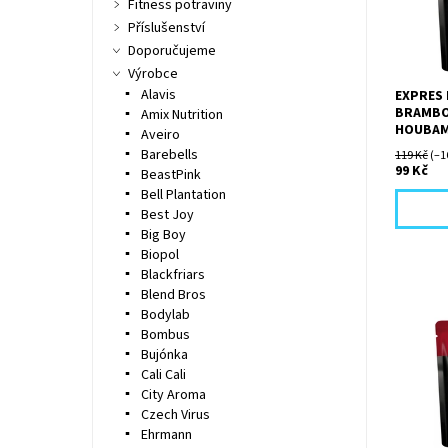
Fitness potraviny
základu,
majorán
Příslušenství
pepřem. 
Doporučujeme
dodávají
Výrobce
Alavis
EXPRES
BRAMBO
Amix Nutrition
HOUBAMI
Aveiro
Barebells
119 Kč
(–1
99 Kč
BeastPink
Bell Plantation
Best Joy
Big Boy
Biopol
Blackfriars
Blend Bros
Bodylab
Bombus
Silný, p
Bujónka
s kousk
Cali Cali
zeleniny
City Aroma
Czech Virus
Ehrmann