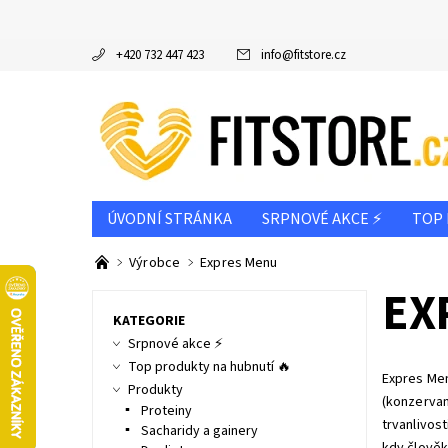
+420 732 447 423
info
@
fitstore.cz
ÚVODNÍ STRÁNKA
SRPNOVÉ AKCE ⚡
TOP 
DOPORUČUJEME
VÝROBCE
PODLE CÍLE
Výrobce
Expres Menu
INFO K NÁKUPU & REKLAMAČNÍ ŘÁD
EX
NAPIŠT
KATEGORIE
Srpnové akce ⚡
Top produkty na hubnutí 🔥
Expres Men
Produkty
(konzervant
Proteiny
trvanlivost
Sacharidy a gainery
kdy člověk 