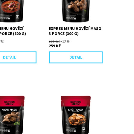
vém základu se
dochucené jen solí.
aprikou, podlité
ývarem,...
MENU HOVĚZÍ
EXPRES MENU HOVĚZÍ MASO
PORCE (600 G)
3 PORCE (300 G)
 %)
299 Kč
(–13 %)
259 Kč
DETAIL
DETAIL
sa z krůtích stehen
Inspirováno tradičním
oměkka ve vlastní
francouzským jídlem
chucené jen solí.
Cassoulet. Během pomalého
vaření se bílé fazole, krůtí
maso, kořenová zelenina,...