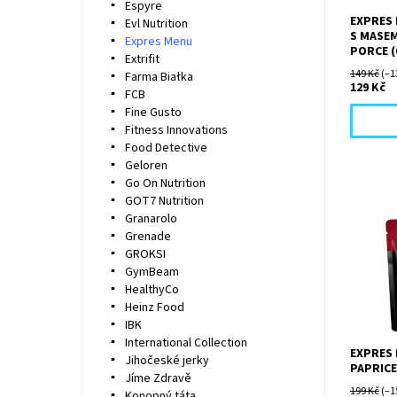
Espyre
EXPRES 
Evl Nutrition
S MASEM
Expres Menu
PORCE (
Extrifit
149 Kč
(–1
Farma Białka
129 Kč
FCB
Fine Gusto
Fitness Innovations
Food Detective
Geloren
Go On Nutrition
GOT7 Nutrition
Granarolo
Grenade
Šťavnat
GROKSI
z kuřecí
GymBeam
doměkka
HealthyCo
cibulové
paprikou
Heinz Food
IBK
International Collection
EXPRES
Jihočeské jerky
PAPRICE
Jíme Zdravě
199 Kč
(–1
Konopný táta