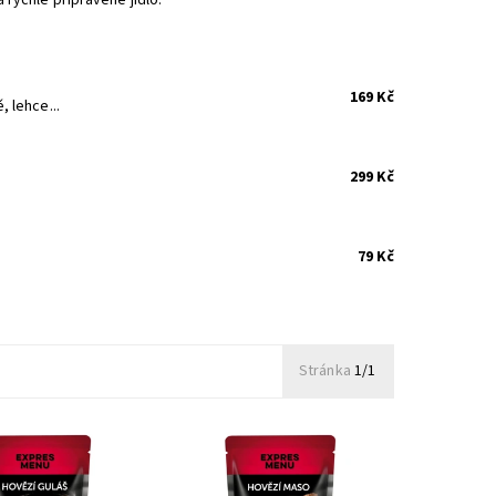
169 Kč
 lehce...
299 Kč
79 Kč
Stránka
1/1
ousky hovězího masa
Kousky hovězí plece dušené
oměkka v omáčce
doměkka ve vlastní šťávě,