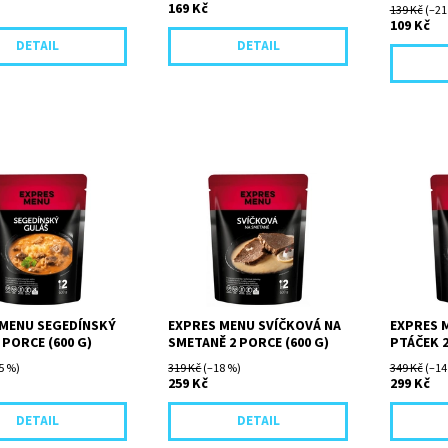
169 Kč
139 Kč
(–21
109 Kč
DETAIL
DETAIL
s dušeným kysaným
Lahodná smetanová omáčka
Křehká ro
letou paprikou
z kořenové zeleniny
masa ručn
 libového vepřového
a divokého koření, s křehkými
vajíčkem
jemněná smetanou.
plátky zadního hovězího
s jemnou
masa...
z taženéh
 MENU SEGEDÍNSKÝ
EXPRES MENU SVÍČKOVÁ NA
EXPRES 
 PORCE (600 G)
SMETANĚ 2 PORCE (600 G)
PTÁČEK 2
5 %)
319 Kč
(–18 %)
349 Kč
(–14
259 Kč
299 Kč
DETAIL
DETAIL