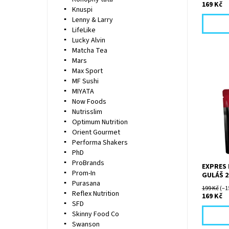
169 Kč
Knuspi
Lenny & Larry
LifeLike
Lucky Alvin
Matcha Tea
Mars
Max Sport
MF Sushi
MIYATA
Now Foods
Omáčka 
Nutrisslim
zelím, m
Optimum Nutrition
a kousky
masa, z
Orient Gourmet
Performa Shakers
PhD
ProBrands
EXPRES
Prom-In
GULÁŠ 2
Purasana
199 Kč
(–1
Reflex Nutrition
169 Kč
SFD
Skinny Food Co
Swanson