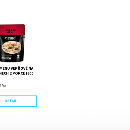
ousky vepřové plece
vé omáčce
ými žampiony,
é smetanou
m.
 MENU VEPŘOVÉ NA
ECH 2 PORCE (600
4 %)
DETAIL