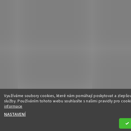
Využíváme soubory cookies, které nám pomáhají poskytovat a zlepšo
|
Obchodní podmínky
|
Ochrana osobních údajů
|
Info k nákupu & reklamač
služby. Používáním tohoto webu souhlasíte s našimi pravidly pro cook
informace
NASTAVENÍ
a práva vyhrazena
Upravit nastavení cookies