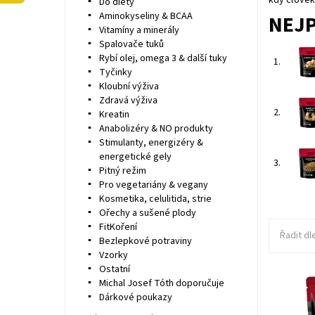
Do diety
Aminokyseliny & BCAA
NEJ
Vitamíny a minerály
Spalovače tuků
Rybí olej, omega 3 & další tuky
1.
Tyčinky
Kloubní výživa
Zdravá výživa
2.
Kreatin
Anabolizéry & NO produkty
Stimulanty, energizéry &
energetické gely
3.
Pitný režim
Pro vegetariány & vegany
Kosmetika, celulitida, strie
Ořechy a sušené plody
FitKoření
Řadit dl
Bezlepkové potraviny
Vzorky
Ostatní
Michal Josef Tóth doporučuje
Dárkové poukazy
Vydatná 
připrave