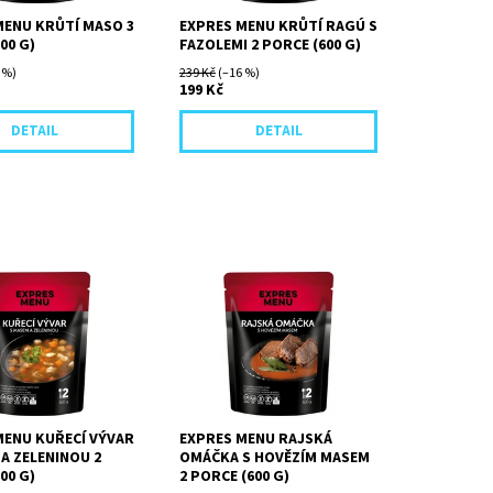
MENU KRŮTÍ MASO 3
EXPRES MENU KRŮTÍ RAGÚ S
00 G)
FAZOLEMI 2 PORCE (600 G)
 %)
239 Kč
(–16 %)
199 Kč
DETAIL
DETAIL
 polévky je pomalu
Libové plátky hovězího masa
ar s kvalitní
dušené v omáčce z kořenové
u zeleninou
zeleniny, cibule a rajčatového
libového kuřecího
protlaku. Omáčka je...
MENU KUŘECÍ VÝVAR
EXPRES MENU RAJSKÁ
A ZELENINOU 2
OMÁČKA S HOVĚZÍM MASEM
00 G)
2 PORCE (600 G)