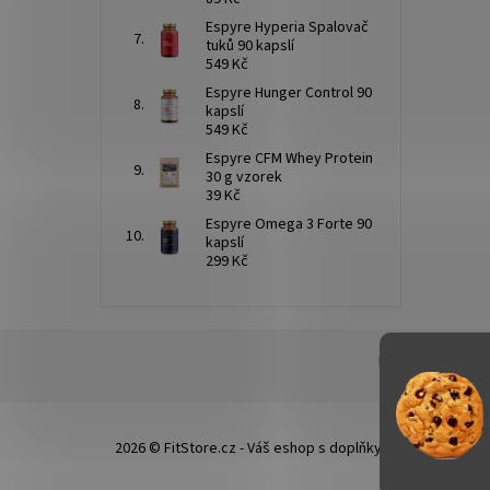
Espyre Hyperia Spalovač
tuků 90 kapslí
549 Kč
Espyre Hunger Control 90
kapslí
549 Kč
Espyre CFM Whey Protein
30 g vzorek
39 Kč
Espyre Omega 3 Forte 90
kapslí
299 Kč
Doprava a platba
2026 © FitStore.cz - Váš eshop s doplňky stravy, všechn