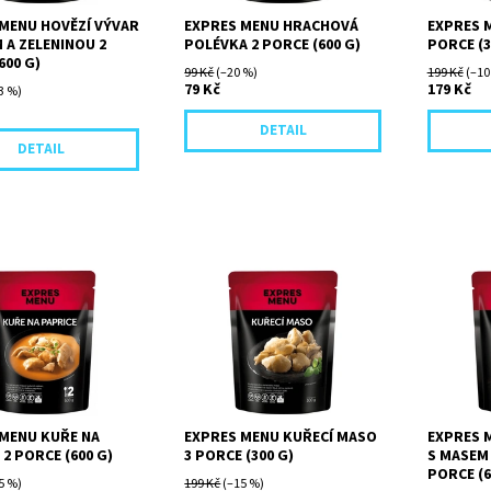
MENU HOVĚZÍ VÝVAR
EXPRES MENU HRACHOVÁ
EXPRES 
 A ZELENINOU 2
POLÉVKA 2 PORCE (600 G)
PORCE (3
600 G)
99 Kč
(–20 %)
199 Kč
(–10
79 Kč
179 Kč
3 %)
DETAIL
DETAIL
é kousky masa
Kousky kuřecího stehenního
Základem
ch stehen, dušené
masa dušené doměkka ve
tažený výv
 v omáčce na
vlastní šťávě, lehce osolené.
kořenovo
m základu se sladkou
Vhodný základ pro spoustu
a kousky 
. Omáčka je...
chutných jídel.
masa.
 MENU KUŘE NA
EXPRES MENU KUŘECÍ MASO
EXPRES 
 2 PORCE (600 G)
3 PORCE (300 G)
S MASEM 
PORCE (6
5 %)
199 Kč
(–15 %)