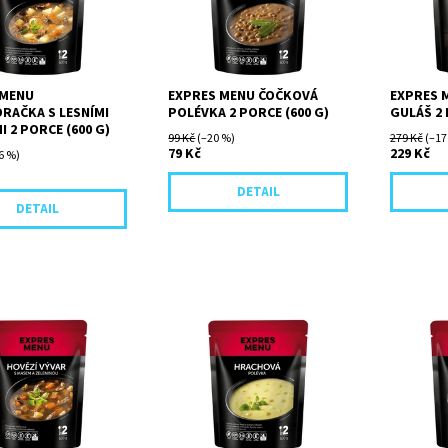
 kořeněná
bílkovin, vlákniny a minerálů.
na cibulo
kou a
sladkou p
Výraznou chuť
taženým v
 polévce...
 MENU
EXPRES MENU ČOČKOVÁ
EXPRES 
RAČKA S LESNÍMI
POLÉVKA 2 PORCE (600 G)
GULÁŠ 2 
 2 PORCE (600 G)
99 Kč
(–20 %)
279 Kč
(–17
79 Kč
229 Kč
6 %)
DETAIL
DETAIL
omalu tažený vývar
Hustá polévka ze sušeného
Kousky ma
y masa a kořenové
zeleného hrachu s cibulí,
dušené d
.
česnekem a majoránkou.
šťávě, do