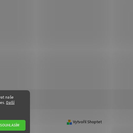
vat naše
ní řád
|
Kontakty
ies.
Další
Vytvořil Shoptet
SOUHLASÍM