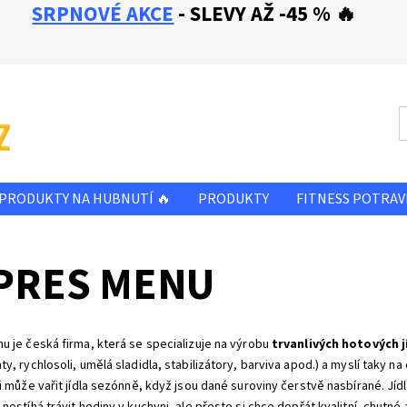
SRPNOVÉ AKCE
- SLEVY AŽ -45 % 🔥
PRODUKTY NA HUBNUTÍ 🔥
PRODUKTY
FITNESS POTRAV
SLEVA - ZBOŽÍ PŘED A PO EXPIRACI
OBCHODNÍ PODMÍNKY
PRES MENU
E NÁM
KONTAKTY
u je česká firma, která se specializuje na výrobu
trvanlivých hotových j
y, rychlosoli, umělá sladidla, stabilizátory, barviva apod.) a myslí taky na
i může vařit jídla sezónně, když jsou dané suroviny čerstvě nasbírané. Jídla
nestíhá trávit hodiny v kuchyni, ale přesto si chce dopřát kvalitní, chutné 