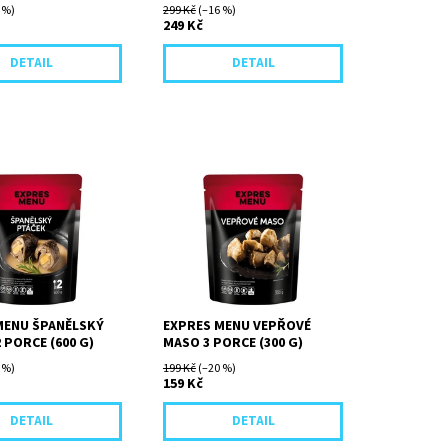
 %)
299 Kč
(–16 %)
249 Kč
DETAIL
DETAIL
láda z hovězího
Kousky vepřové plece
ě plněná okurkou,
dušené doměkka ve vlastní
 a uzeným špekem,
šťávě, dochucené jen solí.
 omáčkou
o...
MENU ŠPANĚLSKÝ
EXPRES MENU VEPŘOVÉ
 PORCE (600 G)
MASO 3 PORCE (300 G)
 %)
199 Kč
(–20 %)
159 Kč
DETAIL
DETAIL