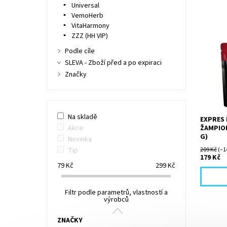
Universal
VemoHerb
VitaHarmony
ZZZ (HH VIP)
Podle cíle
Libové k
SLEVA - Zboží před a po expiraci
v krémo
Značky
s čerstv
zjemněn
a másle
Na skladě
EXPRES
ŽAMPION
Akce
G)
Novinka
209 Kč
(–1
Tip
179 Kč
79
Kč
299
Kč
Filtr podle parametrů, vlastností a
výrobců
ZNAČKY