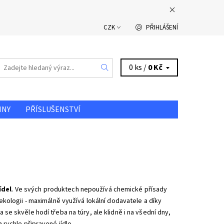
CZK
PŘIHLÁŠENÍ
0 ks /
0 Kč
INY
PŘÍSLUŠENSTVÍ
DOPRAVA A PLATBA
ídel
. Ve svých produktech nepoužívá chemické přísady
 ekologii - maximálně využívá lokální dodavatele a díky
 se skvěle hodí třeba na túry, ale klidně i na všední dny,
a rychle připravené jídlo.