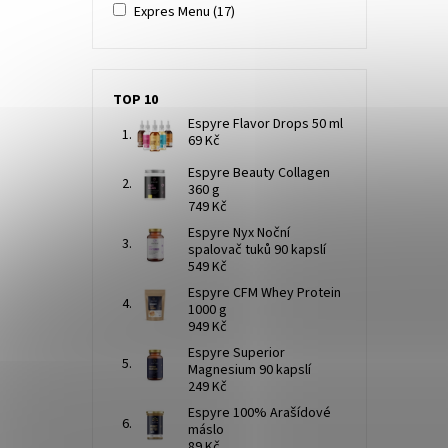
Expres Menu
(17)
TOP 10
Espyre Flavor Drops 50 ml
69 Kč
Espyre Beauty Collagen
360 g
749 Kč
Espyre Nyx Noční
spalovač tuků 90 kapslí
549 Kč
Espyre CFM Whey Protein
1000 g
949 Kč
Espyre Superior
Magnesium 90 kapslí
249 Kč
Espyre 100% Arašídové
máslo
89 Kč