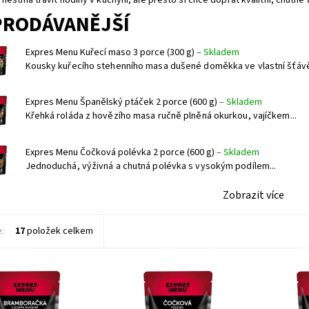
PRODÁVANĚJŠÍ
Expres Menu Kuřecí maso 3 porce (300 g)
–
Skladem
Kousky kuřecího stehenního masa dušené doměkka ve vlastní šťávě,
Expres Menu Španělský ptáček 2 porce (600 g)
–
Skladem
Křehká roláda z hovězího masa ručně plněná okurkou, vajíčkem...
Expres Menu Čočková polévka 2 porce (600 g)
–
Skladem
Jednoduchá, výživná a chutná polévka s vysokým podílem...
Zobrazit více
e:
17
položek celkem
zeleninová polévka
Jednoduchá, výživná a chutná
Libové k
ná na cibulovém
polévka s vysokým podílem
dušené d