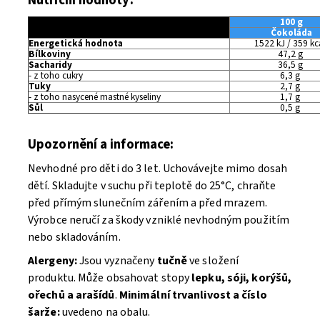
Nutriční hodnoty:
100 g
Čokoláda
Energetická hodnota
1522 kJ / 359 kc
Bílkoviny
47,2 g
Sacharidy
36,5 g
- z toho cukry
6,3 g
Tuky
2,7 g
- z toho nasycené mastné kyseliny
1,7 g
Sůl
0,5 g
Upozornění a informace:
Nevhodné pro děti do 3 let. Uchovávejte mimo dosah
dětí. Skladujte v suchu při teplotě do 25°C, chraňte
před přímým slunečním zářením a před mrazem.
Výrobce neručí za škody vzniklé nevhodným použitím
nebo skladováním.
Alergeny:
Jsou vyznačeny
tučně
ve složení
produktu.
Může obsahovat stopy
lepku, sóji, korýšů,
ořechů a arašídů
.
Minimální trvanlivost a číslo
šarže:
uvedeno na obalu.