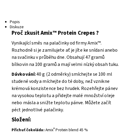
Popis
Diskuze
Proč zkusit Amix™ Protein Crepes ?
Vynikající směs na palačinky od firmy Amix™.
Rozhodně si je zamilujete ať je jíte ke snídani anebo
na svačinku v průběhu dne. Obsahují 47 gramů
bílkovin na 100 gramů a mají velmi nízký obsah tuku.
Dávkování:
40 g (2 odměrky) smíchejte se 100 ml
studené vody a míchejte do té doby, než vznikne
krémová konzistence bez hrudek. Rozehřejte pánev
na vysokou teplotu a přidejte malé množství oleje
nebo másla a snižte teplotu pánve. Můžete začít
péct jednotlivé palačinky.
Složení:
®
Příchuť čokoláda:
Amix
Protein blend 45 %