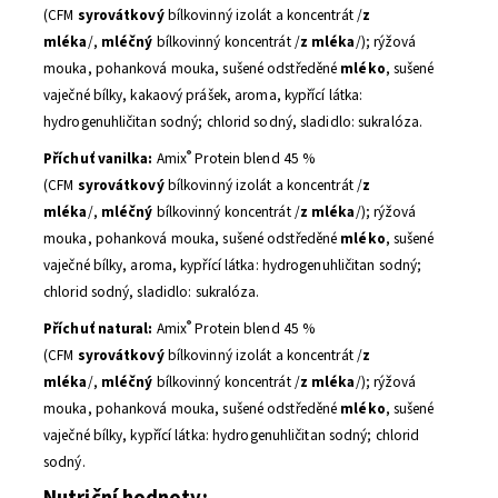
(CFM
syrovátkový
bílkovinný izolát a koncentrát /
z
mléka
/,
mléčný
bílkovinný koncentrát /
z mléka
/); rýžová
mouka, pohanková mouka, sušené odstředěné
mléko
, sušené
vaječné bílky, kakaový prášek, aroma, kypřící látka:
hydrogenuhličitan sodný; chlorid sodný, sladidlo: sukralóza.
®
Příchuť vanilka:
Amix
Protein blend 45 %
(CFM
syrovátkový
bílkovinný izolát a koncentrát /
z
mléka
/,
mléčný
bílkovinný koncentrát /
z mléka
/); rýžová
mouka, pohanková mouka, sušené odstředěné
mléko
, sušené
vaječné bílky, aroma, kypřící látka: hydrogenuhličitan sodný;
chlorid sodný, sladidlo: sukralóza.
®
Příchuť natural:
Amix
Protein blend 45 %
(CFM
syrovátkový
bílkovinný izolát a koncentrát /
z
mléka
/,
mléčný
bílkovinný koncentrát /
z mléka
/); rýžová
mouka, pohanková mouka, sušené odstředěné
mléko
, sušené
vaječné bílky, kypřící látka: hydrogenuhličitan sodný; chlorid
sodný.