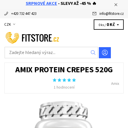
SRPNOVÉ AKCE
- SLEVY AŽ -45 % 🔥
+420 732 447 423
info
@
fitstore.cz
0 Kč
CZK
0 ks /
AMIX PROTEIN CREPES 520G
Amix
1 hodnocení