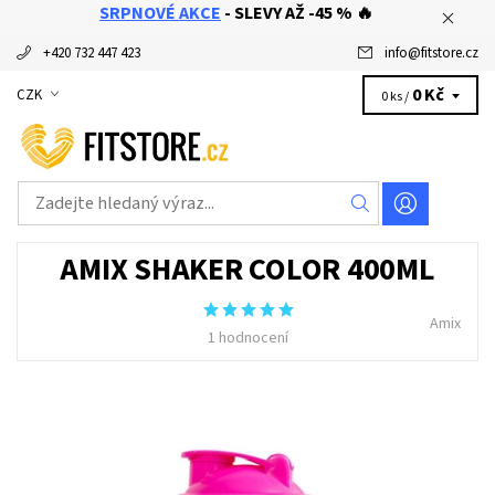
SRPNOVÉ AKCE
- SLEVY AŽ -45 % 🔥
+420 732 447 423
info
@
fitstore.cz
0 Kč
CZK
0 ks /
AMIX SHAKER COLOR 400ML
Amix
1 hodnocení