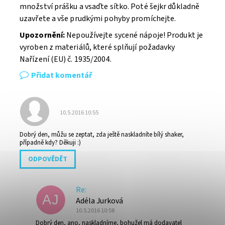
množství prášku a vsaďte sítko. Poté šejkr důkladně
uzavřete a vše prudkými pohyby promíchejte.
Upozornění:
Nepoužívejte sycené nápoje! Produkt je
vyroben z materiálů, které splňují požadavky
Nařízení (EU) č. 1935/2004.
Přidat komentář
10.5.2016 10:55
Dobrý den, můžu se zeptat, zda ještě naskladníte bílý shaker,
případně kdy? Děkuji :)
ODPOVĚDĚT
Re:
AJ
Adéla Jurková
10.5.2016 10:58
Dobrý den, ano, naskladníme, bohužel má dodavatel