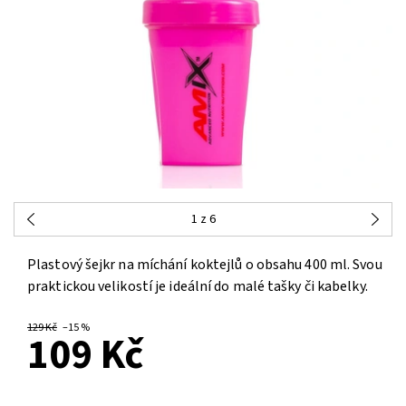
1
z 6
Plastový šejkr na míchání koktejlů o obsahu 400 ml. Svou
praktickou velikostí je ideální do malé tašky či kabelky.
129 Kč
–15 %
109 Kč