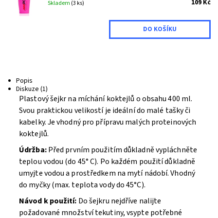
109 Kč
Skladem
(3 ks)
Popis
Diskuze (1)
Plastový šejkr na míchání koktejlů o obsahu 400 ml.
Svou praktickou velikostí je ideální do malé tašky či
kabelky. Je vhodný pro přípravu malých proteinových
koktejlů.
Údržba:
Před prvním použitím důkladně vypláchněte
teplou vodou (do 45° C). Po každém použití důkladně
umyjte vodou a prostředkem na mytí nádobí. Vhodný
do myčky (max. teplota vody do 45°C).
Návod k použití:
Do šejkru nejdříve nalijte
požadované množství tekutiny, vsypte potřebné