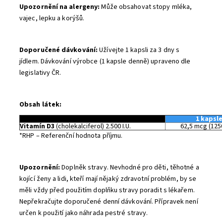
Upozornění na alergeny:
Může obsahovat stopy mléka,
vajec, lepku a korýšů.
Doporučené dávkování:
Užívejte 1 kapsli za 3 dny s
jídlem. Dávkování výrobce (1 kapsle denně) upraveno dle
legislativy ČR.
Obsah látek:
1 kapsl
Vitamín D3
(cholekalciferol) 2.500 I.U.
62,5 mcg (125
*RHP – Referenční hodnota příjmu.
Upozornění:
Doplněk stravy.
Nevhodné pro děti, těhotné a
kojící ženy a lidi, kteří mají nějaký zdravotní problém, by se
měli vždy před použitím doplňku stravy poradit s lékařem.
Nepřekračujte doporučené denní dávkování. Přípravek není
určen k použití jako náhrada pestré stravy.