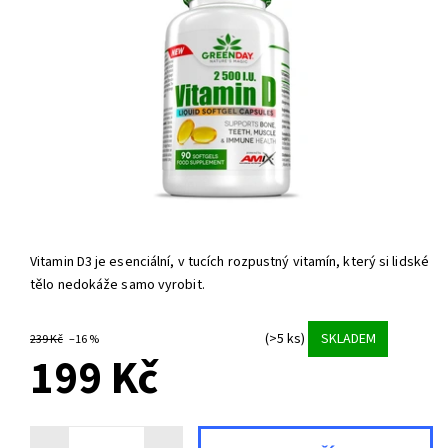
Vitamin D3 je esenciální, v tucích rozpustný vitamín, který si lidské
tělo nedokáže samo vyrobit.
(>5 ks)
SKLADEM
239 Kč
–16 %
199 Kč