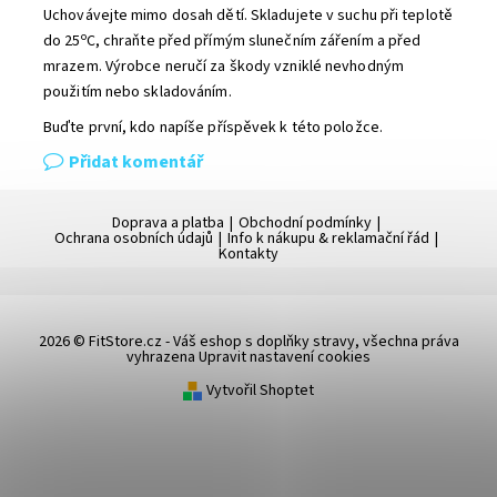
Uchovávejte mimo dosah dětí. Skladujete v suchu při teplotě
o
do 25
C, chraňte před přímým slunečním zářením a před
mrazem. Výrobce neručí za škody vzniklé nevhodným
použitím nebo skladováním.
Buďte první, kdo napíše příspěvek k této položce.
Přidat komentář
Doprava a platba
|
Obchodní podmínky
|
Ochrana osobních údajů
|
Info k nákupu & reklamační řád
|
Kontakty
2026 © FitStore.cz - Váš eshop s doplňky stravy, všechna práva
vyhrazena
Upravit nastavení cookies
Vytvořil Shoptet