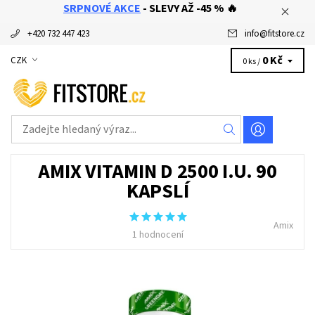
SRPNOVÉ AKCE
- SLEVY AŽ -45 % 🔥
+420 732 447 423
info
@
fitstore.cz
0 Kč
CZK
0 ks /
AMIX VITAMIN D 2500 I.U. 90
KAPSLÍ
Amix
1 hodnocení