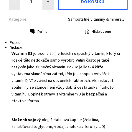
-
+
Kategorie:
Samostatné vitamíny & minerály
Hlídat cenu
Dotaz
Tisk
Popis
Diskuze
Vitamin D3
je esenciální, v tucích rozpustný vitamín, který si
lidské tělo nedokáže samo vyrobit. Velmi často je také
nazýván jako slunečný vitamín. Pokud je lidská kůže
vystavena slunečnímu záření, tělo je schopno vytvářet
vitamín D. Vše závisí na sezónních faktorech. Ale riskovat
spáleniny ze slunce není vždy dobrá cesta získání tohoto
vitamínu. Doplněk stravy s vitamínem D je bezpečná a
efektivní forma.
Složení: sojový
olej, želatinová kapsle (želatina,
zahušťovadlo: glycerin, voda); cholekalciferol (vit. D).