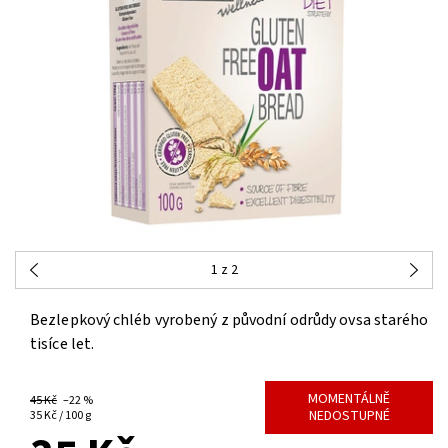
1
z 2
Bezlepkový chléb vyrobený z původní odrůdy ovsa starého
tisíce let.
MOMENTÁLNĚ
45 Kč
–22 %
NEDOSTUPNÉ
35 Kč / 100 g