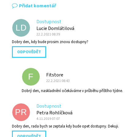
Přidat komentář
Dostupnost
LD
Lucie Domlátilová
22.2.2021 08:39
Dobry den, kdy bude prosim znovu dostupny?
ODPOVĚDĚT
Fitstore
F
22.2.2021 08:43
Dobrý den, naskladnění očekáváme v průběhu příštího týdne.
Dostupnost
PR
Petra Rohlíčková
4.11.2019 07:07
Dobry den, rada bych se zeptala kdy bude opet dostupny. Dekuji.
ODPOVĚDĚT