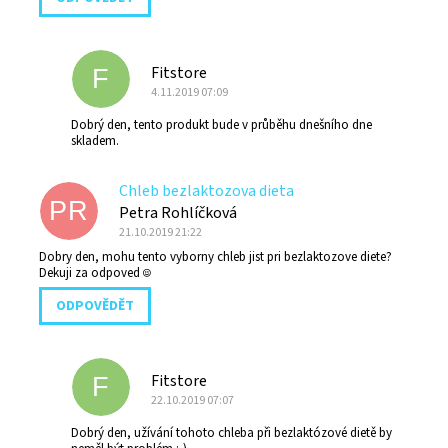
Fitstore
F
4.11.2019 07:09
Dobrý den, tento produkt bude v průběhu dnešního dne
skladem.
Chleb bezlaktozova dieta
PR
Petra Rohlíčková
21.10.2019 21:22
Dobry den, mohu tento vyborny chleb jist pri bezlaktozove diete?
Dekuji za odpoved ☺️
ODPOVĚDĚT
Fitstore
F
22.10.2019 07:07
Dobrý den, užívání tohoto chleba při bezlaktózové dietě by