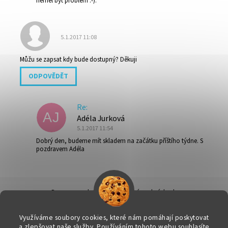
neměl být problém :-).
5.1.2017 11:08
Můžu se zapsat kdy bude dostupný? Děkuji
ODPOVĚDĚT
Re:
AJ
Adéla Jurková
5.1.2017 11:54
Dobrý den, budeme mít skladem na začátku příštího týdne. S
pozdravem Adéla
Doprava a platba
|
Obchodní podmínky
|
Ochrana osobních údajů
|
Info k nákupu & reklamační řád
|
Kontakty
Využíváme soubory cookies, které nám pomáhají poskytovat
a zlepšovat naše služby. Používáním tohoto webu souhlasíte