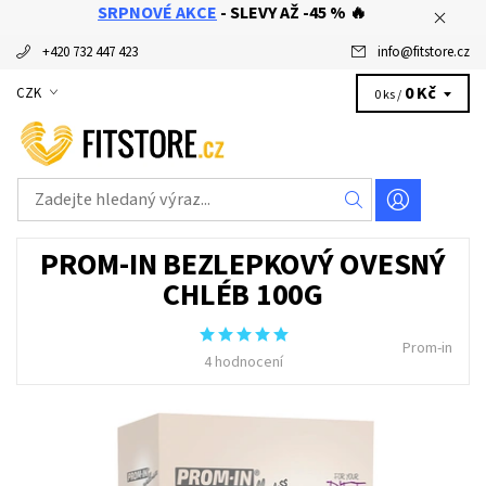
SRPNOVÉ AKCE
- SLEVY AŽ -45 % 🔥
+420 732 447 423
info
@
fitstore.cz
0 Kč
CZK
0 ks /
PROM-IN BEZLEPKOVÝ OVESNÝ
CHLÉB 100G
Prom-in
4 hodnocení