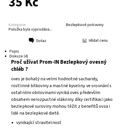
35 Kč
Kategorie:
Bezlepkové potraviny
Položka byla vyprodána...
Hlídat cenu
Dotaz
Tisk
Popis
Diskuze (4)
Proč užívat Prom-IN Bezlepkový ovesný
chléb ?
oves je bohatý na velmi hodnotné sacharidy,
rostlinné bílkoviny a mastné kyseliny. ve srovnání s
ostatními obilovinami vyniká oves především
obsahem nerozpustné vlákniny. díky certifikaci jako
bezlepkové suroviny mohou těžit z benefitů ovsa i
lidé na bezlepkové dietě.
vynikající stravitelnost