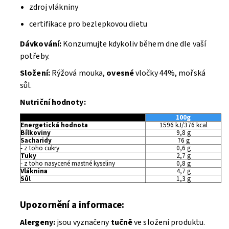
zdroj vlákniny
certifikace pro bezlepkovou dietu
Dávkování:
Konzumujte kdykoliv během dne dle vaší
potřeby.
Složení:
Rýžová mouka,
ovesné
vločky 44%, mořská
sůl.
Nutriční hodnoty:
100g
Energetická hodnota
1596 kJ/376 kcal
Bílkoviny
9,8 g
Sacharidy
76 g
- z toho cukry
0,6 g
Tuky
2,7 g
- z toho nasycené mastné kyseliny
0,8 g
Vláknina
4,7 g
Sůl
1,3 g
Upozornění a informace:
Alergeny:
jsou vyznačeny
tučně
ve složení produktu.