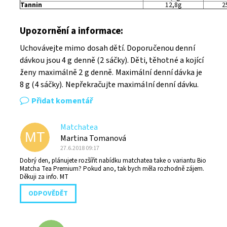
Tannin
12,8g
2
Upozornění a informace:
Uchovávejte mimo dosah dětí. Doporučenou denní
dávkou jsou 4 g denně (2 sáčky).
Děti, těhotné a kojící
ženy maximálně 2 g denně.
Maximální denní dávka je
8 g (4 sáčky).
Nepřekračujte maximální denní dávku.
Přidat komentář
Matchatea
MT
Martina Tomanová
27.6.2018 09:17
Dobrý den, plánujete rozšířit nabídku matchatea take o variantu Bio
Matcha Tea Premium? Pokud ano, tak bych měla rozhodně zájem.
Děkuji za info. MT
ODPOVĚDĚT