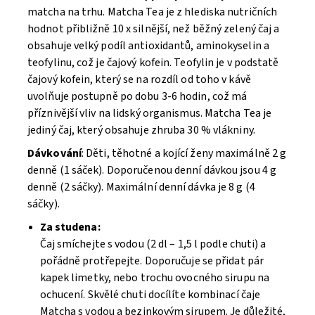
matcha na trhu. Matcha Tea je z hlediska nutričních
hodnot přibližně 10 x silnější, než běžný zelený čaj a
obsahuje velký podíl antioxidantů, aminokyselin a
teofylinu, což je čajový kofein. Teofylin je v podstatě
čajový kofein, který se na rozdíl od toho v kávě
uvolňuje postupně po dobu 3-6 hodin, což má
příznivější vliv na lidský organismus. Matcha Tea je
jediný čaj, který obsahuje zhruba 30 % vlákniny.
Dávkování
: Děti, těhotné a kojící ženy maximálně 2 g
denně (1 sáček). Doporučenou denní dávkou jsou 4 g
denně (2 sáčky). Maximální denní dávka je 8 g (4
sáčky).
Za studena:
Čaj smíchejte s vodou (2 dl – 1,5 l podle chuti) a
pořádně protřepejte. Doporučuje se přidat pár
kapek limetky, nebo trochu ovocného sirupu na
ochucení. Skvělé chuti docílíte kombinací čaje
Matcha s vodou a bezinkovým sirupem. Je důležité,