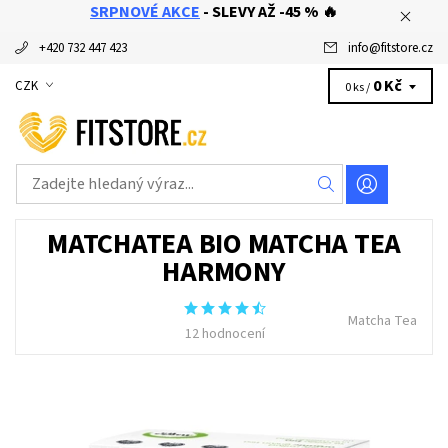
SRPNOVÉ AKCE
- SLEVY AŽ -45 % 🔥
+420 732 447 423
info
@
fitstore.cz
0 Kč
CZK
0 ks /
MATCHATEA BIO MATCHA TEA
HARMONY
Matcha Tea
12 hodnocení