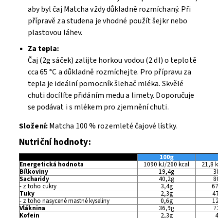
aby byl čaj Matcha vždy důkladně rozmíchaný. Při
přípravě za studena je vhodné použít šejkr nebo
plastovou láhev.
Za tepla:
Čaj (2g sáček) zalijte horkou vodou (2 dl) o teplotě
cca 65 °C a důkladně rozmíchejte. Pro přípravu za
tepla je ideální pomocník šlehač mléka. Skvělé
chuti docílíte přidáním medu a limety. Doporučuje
se podávat i s mlékem pro zjemnění chuti.
Složení:
Matcha 100 % rozemleté čajové lístky.
Nutriční hodnoty:
100g
Energetická hodnota
1090 kJ/260 kcal
21,8 k
Bílkoviny
19,4g
3
Sacharidy
40,2g
8
- z toho cukry
3,4g
67
Tuky
2,3g
4
- z toho nasycené mastné kyseliny
0,6g
1
Vláknina
36,9g
7
Kofein
2,3g