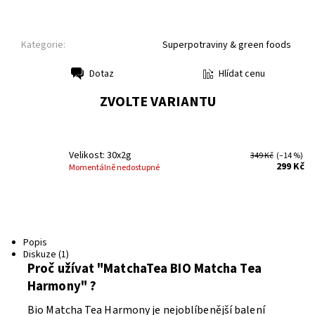
Kategorie:
Superpotraviny & green foods
Hlídat cenu
Dotaz
Tisk
ZVOLTE VARIANTU
Velikost: 30x2g
349 Kč
(–14 %)
299 Kč
Momentálně nedostupné
Popis
Diskuze (1)
Proč užívat "MatchaTea BIO Matcha Tea
Harmony" ?
Bio Matcha Tea Harmony je nejoblíbenější balení