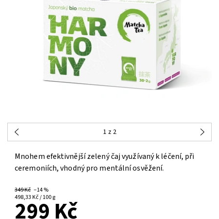
1
z 2
Mnohem efektivnější zelený čaj využívaný k léčení, při
ceremoniích, vhodný pro mentální osvěžení.
349 Kč
–14 %
498,33 Kč / 100 g
299 Kč