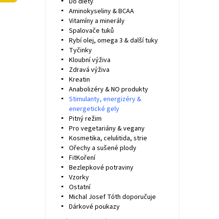
Do diety
Aminokyseliny & BCAA
Vitamíny a minerály
Spalovače tuků
Rybí olej, omega 3 & další tuky
Tyčinky
Kloubní výživa
Zdravá výživa
Kreatin
Anabolizéry & NO produkty
Stimulanty, energizéry &
energetické gely
Pitný režim
Pro vegetariány & vegany
Kosmetika, celulitida, strie
Ořechy a sušené plody
FitKoření
Bezlepkové potraviny
Vzorky
Ostatní
Michal Josef Tóth doporučuje
Dárkové poukazy