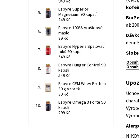
949 Kč
kofei
Espyre Superior
Magnesium 90 kapslí
BioPe
249 Kč
až 20
Espyre 100% Arašídové
máslo
Dávko
89 Kč
denně
Espyre Hyperia Spalovač
tuků 90 kapslí
Slože
549 Kč
Obsah 
Espyre Hunger Control 90
Obsah 
kapslí
549 Kč
Upoz
Espyre CFM Whey Protein
30 g vzorek
Uchov
39 Kč
chara
Espyre Omega 3 Forte 90
kapslí
Výrob
299 Kč
Výrobe
Alerg
NIKD