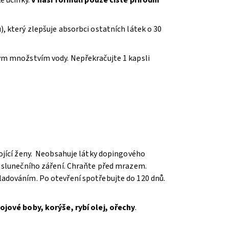
, který zlepšuje absorbci ostatních látek o 30
ým množstvím vody. Nepřekračujte 1 kapsli
ojící ženy. Neobsahuje látky dopingového
o slunečního záření. Chraňte před mrazem.
adováním. Po otevření spotřebujte do 120 dnů.
ojové boby, korýše, rybí olej, ořechy
.