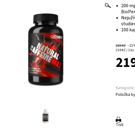
200 mg
BioPer
Nejuží
studie
100 ka
259 Kč
–15
219 Kč / 1 ks
219
Kategorie:
Položka by
Tisk