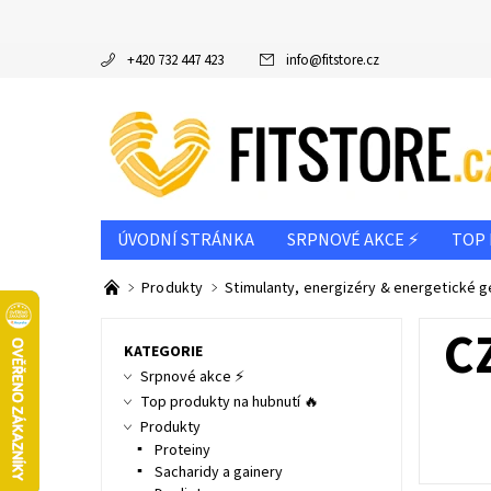
+420 732 447 423
info
@
fitstore.cz
ÚVODNÍ STRÁNKA
SRPNOVÉ AKCE ⚡
TOP 
DOPORUČUJEME
VÝROBCE
PODLE CÍLE
Produkty
Stimulanty, energizéry & energetické g
INFO K NÁKUPU & REKLAMAČNÍ ŘÁD
NAPIŠT
C
KATEGORIE
Srpnové akce ⚡
Top produkty na hubnutí 🔥
Produkty
Proteiny
Sacharidy a gainery