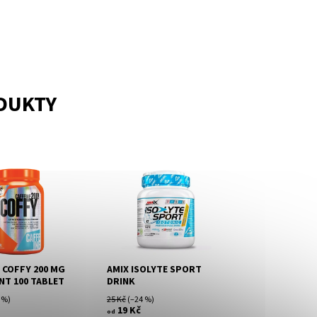
ODUKTY
 mg Stimulant je
Instantní prášek pro
o sportovce a pro
přípravu osvěžujícího
 zvýšené tělesné
iontového nápoje s
offy 200 mg
obsahem sacharidů,
je výrobek s...
minerálů a vitamínů.
 COFFY 200 MG
AMIX ISOLYTE SPORT
NT 100 TABLET
DRINK
 %)
25 Kč
(–24 %)
19 Kč
od