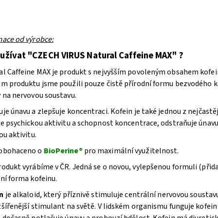
mace od výrobce:
 užívat "CZECH VIRUS Natural Caffeine MAX" ?
l Caffeine MAX je produkt s nejvyšším povoleným obsahem kofeinu 
em produktu jsme použili pouze čistě přírodní formu bezvodého ko
y na nervovou soustavu.
je únavu a zlepšuje koncentraci. Kofein je také jednou z nejčastě
je psychickou aktivitu a schopnost koncentrace, odstraňuje úna
ou aktivitu.
obohaceno o
BioPerine®
pro maximální využitelnost.
odukt vyrábíme v ČR. Jedná se o novou, vylepšenou formuli (přida
ní forma kofeinu.
n
je alkaloid, který příznivě stimuluje centrální nervovou soustav
šířenější stimulant na světě. V lidském organismu funguje kofein
 dočasně potlačuje únavu a probouzí bdělost. Kofein má diuretick