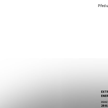
Před 
Expr
uniká
produ
spor
okam
před.
EXT
ENE
35 Kč
29 K