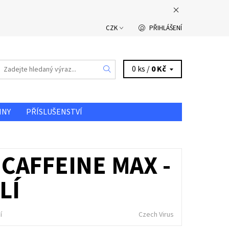
CZK
PŘIHLÁŠENÍ
0 ks /
0 Kč
INY
PŘÍSLUŠENSTVÍ
DOPRAVA A PLATBA
CAFFEINE MAX -
LÍ
í
Czech Virus