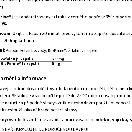
n!
rine®
je standardizovaný extrakt z černého pepře (>95% piperinu)
00%.
vání:
Užijte 1 kapsli 30 minut pred výkonem a zapijte dostatečn
 - 200mg kofeinu.
ní:
Přírodní kofein bezvodý, BioPerine®, Želatinová kapsle
kofeinu (v kapsli)
200mg
BioPerine® (v kapsli)
5mg
ornění a informace:
ávejte mimo dosah dětí. Výrobek není určen pro děti, těhotné a k
kteru. Skladujte v suchu při teplotě do 25 °C mimo dosah příméh
ce neručí za případné škody vzniklé nevhodným použitím nebo skl
k neslouží jako náhrada pestré stravy.
eny:
Výrobek vyroben v závodě zpracovávajícím
mléko, vajíčka, s
Y NEPŘEKRAČUJTE DOPORUČENOU DÁVKU!