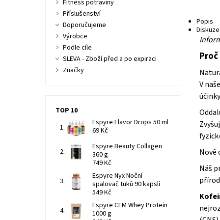
Fitness potraviny
Příslušenství
Popis
Doporučujeme
Diskuze
Výrobce
Infor
Podle cíle
Proč
SLEVA - Zboží před a po expiraci
Značky
Natura
V naš
účink
TOP 10
Oddalu
Espyre Flavor Drops 50 ml
Zvyšu
69 Kč
fyzick
Espyre Beauty Collagen
Nově 
360 g
749 Kč
Náš pr
Espyre Nyx Noční
přírod
spalovač tuků 90 kapslí
549 Kč
Kofei
Espyre CFM Whey Protein
nejroz
1000 g
(CNS),