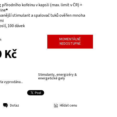
 přírodního kofeinu v kapsli (max. limit v ČR) +
ine®
vanější stimulant a spalovač tuků ověřen mnoha
mi
pslí, 100 dávek
MOMENTÁLNĚ
 %
NEDOSTUPNÉ
 Kč
Stimulanty, energizéry &
energetické gely
la vyprodána...
Hlídat cenu
Dotaz