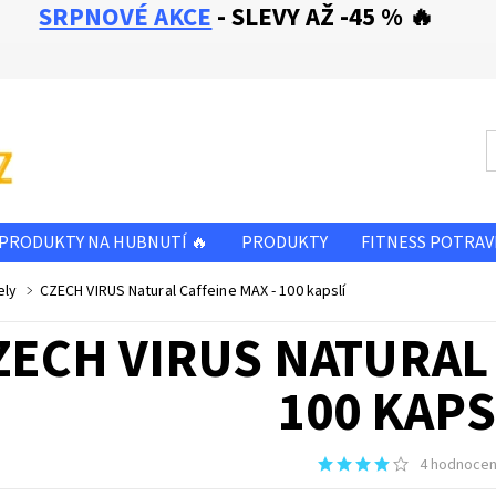
SRPNOVÉ AKCE
- SLEVY AŽ -45 % 🔥
PRODUKTY NA HUBNUTÍ 🔥
PRODUKTY
FITNESS POTRAV
SLEVA - ZBOŽÍ PŘED A PO EXPIRACI
OBCHODNÍ PODMÍNKY
ely
CZECH VIRUS Natural Caffeine MAX - 100 kapslí
E NÁM
KONTAKTY
ZECH VIRUS NATURAL 
100 KAPS
4 hodnocen