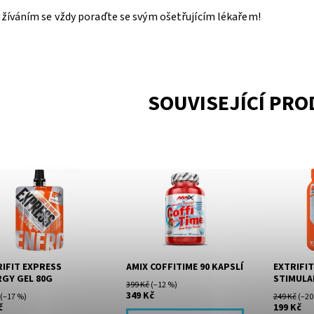
užíváním se vždy poraďte se svým ošetřujícím lékařem!
SOUVISEJÍCÍ PR
ess Energy Gel je
Amix™ CoffiTime® je
Coffy 200
tní energetizující
komplex extraktu z
vhodný pr
kt od Extrifitu, který
Guarany, zeleného čaje,
osoby při
tovci používají k
yerba maté doplněný o
zátěži. C
žitému dodání energie
čistý kofein a taurin.
Stimulant 
..
RIFIT EXPRESS
AMIX COFFITIME 90 KAPSLÍ
EXTRIFIT
RGY GEL 80G
STIMULA
399 Kč
(–12 %)
349 Kč
(–17 %)
249 Kč
(–20
č
199 Kč