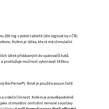
200 mg v jedné tabletě (dle legislativy v ČR).
feinu. Kofein je látka, která má stimulační
jších látek přidávaných do spalovačů tuků.
vu a prodlužuje možnost vykonávat těžkou
ný BioPerine®). Nově je použita pouze čistě
u a srdeční činnost. Kofein je pravděpodobně
 jako stimulátor centrální nervové soustavy
é účinky.
V naší formuli pouze čistě přírodní