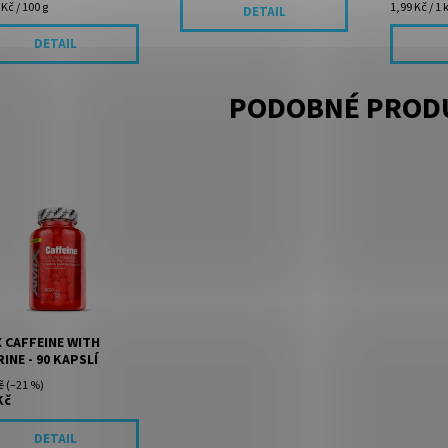
Kč / 100 g
1,99 Kč / 1 
DETAIL
DETAIL
PODOBNÉ PROD
in v kombinaci s
inem. Doporučená
a tohoto produktu
uje přibližně tolik
inu jako šálek kávy.
 CAFFEINE WITH
INE - 90 KAPSLÍ
č
(–21 %)
Kč
DETAIL