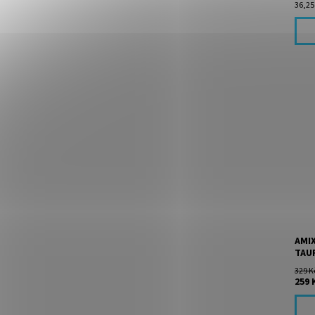
36,25 
Kofe
Taur
dávk
obsah
kofe
AMIX
TAUR
329 K
259 