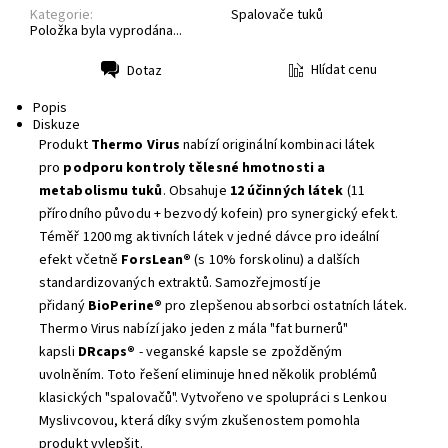
Kategorie:
Spalovače tuků
Položka byla vyprodána...
Hlídat cenu
Dotaz
Tisk
Popis
Diskuze
Produkt
Thermo Virus
nabízí originální kombinaci látek
pro
podporu kontroly tělesné hmotnosti a
metabolismu tuků
. Obsahuje
12 účinných látek
(11
přírodního původu + bezvodý kofein) pro synergický efekt.
Téměř 1200 mg aktivních látek v jedné dávce pro ideální
efekt včetně
ForsLean®
(s 10% forskolinu) a dalších
standardizovaných extraktů. Samozřejmostí je
přidaný
BioPerine®
pro zlepšenou absorbci ostatních látek.
Thermo Virus nabízí jako jeden z mála "fat burnerů"
kapsli
DRcaps®
- veganské kapsle se zpožděným
uvolněním. Toto řešení eliminuje hned několik problémů
klasických "spalovačů". Vytvořeno ve spolupráci s
Lenkou
Myslivcovou
, která díky svým zkušenostem pomohla
produkt vylepšit.