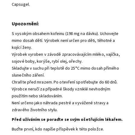
Capsugel.
Upozornění:
S vysokým obsahem kofeinu (198 mg na dávku). Uchovejte
mimo dosah dětí. Výrobek není určen pro děti, těhotné a
kojící ženy.
Výrobek vyroben v závodě zpracovávajícím mléko, vajíčka,
sojové boby, korýše, rybí olej, ořechy.
Skladujte v suchu při teplotě do 25°C mimo dosah přímého
slunečního záření.
Chraňte před mrazem. Po otevření spotřebujte do 60 dnů.
Výrobce neručí za případné škody vzniklé nevhodným
použítím nebo skladováním.
Není určeno jako náhrada pestré a vyvážené stravy a
zdravého životního stylu.
Před užíváním se poraďte se svým ošetřujícím lékařem.
Buďte první, kdo napíše příspěvek k této položce.