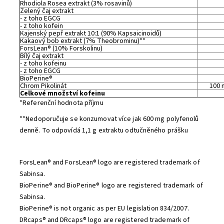
Rhodiola Rosea extrakt (3% rosavinů)
Zelený čaj extrakt
- z toho EGCG
- z toho kofein
Kajenský pepř extrakt 10:1 (90% Kapsaicinoidů)
Kakaový bob extrakt (7% Theobrominu)**
ForsLean® (10% Forskolinu)
Bílý čaj extrakt
- z toho kofeinu
- z toho EGCG
BioPerine®
Chrom Pikolinát
100
Celkové množství kofeinu
*Referenční hodnota příjmu
**Nedoporučuje se konzumovat více jak 600 mg polyfenolů
denně. To odpovídá 1,1 g extraktu odtučněného prášku
ForsLean® and ForsLean® logo are registered trademark of
Sabinsa.
BioPerine® and BioPerine® logo are registered trademark of
Sabinsa.
BioPerine® is not organic as per EU legislation 834/2007.
DRcaps® and DRcaps® logo are registered trademark of