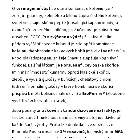
O
termogenní část
se stará kombinace kofeinu (ze 4
zdrojů - guarany, zeleného a bílého čaje a čistého kofeinu),
synefrinu, kajenského pepře (obsahující kapsaicinoidy) a
dvou čajů - zeleného a bílého, jejiž účinnost je způsobena
obsahem EGCG. Pro
zvýšenou výdrž
při aktivitě a tím
pádem vyšší přirozené hubnutí je zde opět kombinace
kofeinu, theobromin z kakaových bobů (má vliv i na náladu) a
Rhodiola (adaptogen, snižuje únavu a zlepšuje kognitivní
funkce). Dalšími látkami je
ForsLean®
, ceylonská skořice
(minimální množství kumarinu oproti klasické skořici,
zlepšuje využití glukózy v buňkách), chelátový chrom
(udržení normální glukózy v krvi v kombinaci se skořicí,
přispívá k metabolismu makroživin) a
BioPerine®
(zlepšené
využití všech ostatních látek).
Jsou použity
značkové
a
standardizované extrakty
, jen
tak lze zaručit funkčnost dané suroviny a stejnou dávku při
každé šarži výroby. Proto lze dohledat i ve složení, že
Rhodiola Rosea obsahuje
3% rosavinů
, kajenský pepř
90%