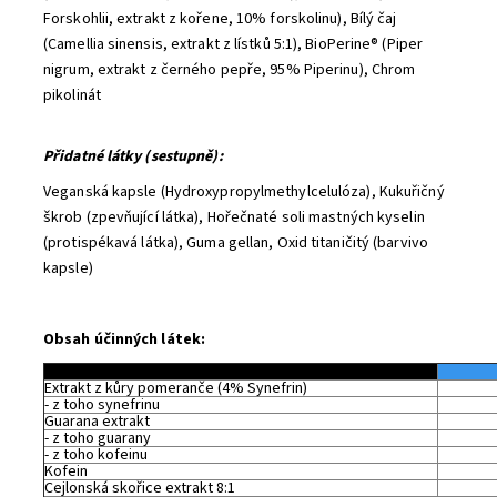
Forskohlii, extrakt z kořene, 10% forskolinu), Bílý čaj
(Camellia sinensis, extrakt z lístků 5:1), BioPerine® (Piper
nigrum, extrakt z černého pepře, 95% Piperinu), Chrom
pikolinát
Přidatné látky (sestupně):
Veganská kapsle (Hydroxypropylmethylcelulóza), Kukuřičný
škrob (zpevňující látka), Hořečnaté soli mastných kyselin
(protispékavá látka), Guma gellan, Oxid titaničitý (barvivo
kapsle)
Obsah účinných látek:
Extrakt z kůry pomeranče (4% Synefrin)
-
z toho synefrinu
Guarana extrakt
-
z toho guarany
-
z toho kofeinu
Kofein
Cejlonská skořice extrakt 8:1