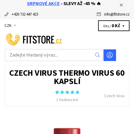
SRPNOVÉ AKCE
- SLEVY AŽ -45 % 🔥
+420 732 447 423
info
@
fitstore.cz
0 Kč
CZK
0 ks /
CZECH VIRUS THERMO VIRUS 60
KAPSLÍ
Czech Virus
1 hodnocení