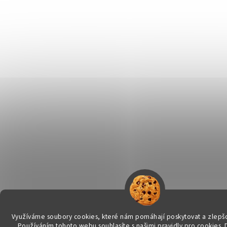
Využíváme soubory cookies, které nám pomáhají poskytovat a zlepšo
Používáním tohoto webu souhlasíte s našimi pravidly pro cookies.