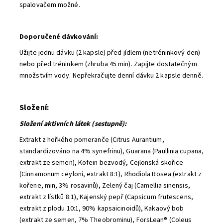
spalovačem možné.
Doporučené dávkování:
Užijte jednu dávku (2 kapsle) před jídlem (netréninkový den)
nebo před tréninkem (zhruba 45 min). Zapijte dostatečným
množstvím vody. Nepřekračujte denní dávku 2 kapsle denně.
Složení:
Složení aktivních látek (sestupně):
Extrakt z hořkého pomeranče (Citrus Aurantium,
standardizováno na 4% synefrinu), Guarana (Paullinia cupana,
extrakt ze semen), Kofein bezvodý, Cejlonská skořice
(Cinnamonum ceyloni, extrakt 8:1), Rhodiola Rosea (extrakt z
kořene, min, 3% rosavinů), Zelený čaj (Camellia sinensis,
extrakt z lístků 8:1), Kajenský pepř (Capsicum frutescens,
extrakt z plodu 10:1, 90% kapsaicinoidů), Kakaový bob
(extrakt ze semen, 7% Theobrominu), ForsLean® (Coleus