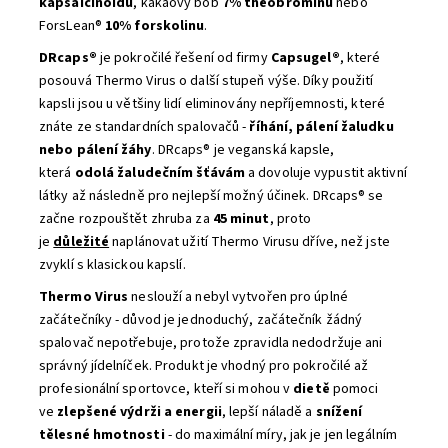
kapsaicinoidů
, kakaový bob
7% theobrominu
nebo
ForsLean®
10% forskolinu
.
DRcaps®
je pokročilé řešení od firmy
Capsugel®
, které
posouvá Thermo Virus o další stupeň výše. Díky použití
kapsli jsou u většiny lidí eliminovány nepříjemnosti, které
znáte ze standardních spalovačů -
říhání, pálení žaludku
nebo pálení žáhy
. DRcaps® je veganská kapsle,
která
odolá žaludečním šťávám
a dovoluje vypustit aktivní
látky až následně pro nejlepší možný účinek. DRcaps® se
začne rozpouštět zhruba za
45 minut
, proto
je
důležité
naplánovat užití Thermo Virusu dříve, než jste
zvyklí s klasickou kapslí.
Thermo Virus
neslouží a nebyl vytvořen pro úplné
začátečníky - důvod je jednoduchý, začátečník žádný
spalovač nepotřebuje, protože zpravidla nedodržuje ani
správný jídelníček. Produkt je vhodný pro pokročilé až
profesionální sportovce, kteří si mohou v
dietě
pomoci
ve
zlepšené výdrži a energii
, lepší náladě a
snížení
tělesné hmotnosti
- do maximální míry, jak je jen legálním