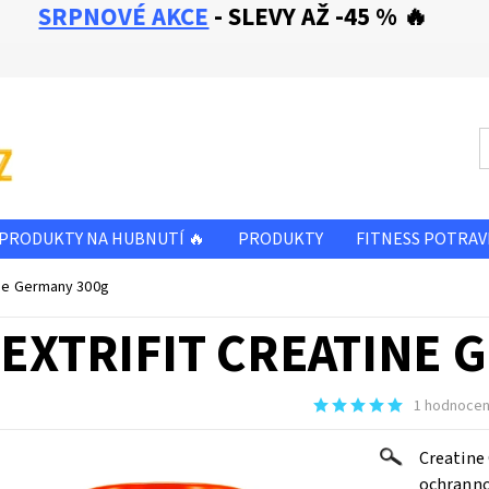
SRPNOVÉ AKCE
- SLEVY AŽ -45 % 🔥
PRODUKTY NA HUBNUTÍ 🔥
PRODUKTY
FITNESS POTRAV
SLEVA - ZBOŽÍ PŘED A PO EXPIRACI
OBCHODNÍ PODMÍNKY
tine Germany 300g
E NÁM
KONTAKTY
EXTRIFIT CREATINE 
1 hodnocen
Creatine
ochrannou