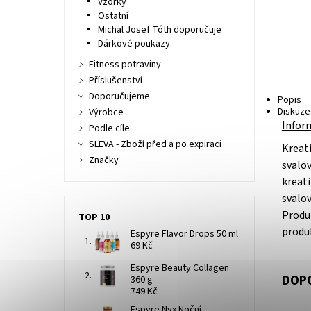
Vzorky
Ostatní
Michal Josef Tóth doporučuje
Dárkové poukazy
Fitness potraviny
Příslušenství
Doporučujeme
Popis
Diskuze
Výrobce
Infor
Podle cíle
SLEVA - Zboží před a po expiraci
Kreat
Značky
svalov
kreat
svalov
Produk
TOP 10
produk
Espyre Flavor Drops 50 ml
69 Kč
Espyre Beauty Collagen
DOPO
360 g
749 Kč
Espyre Nyx Noční