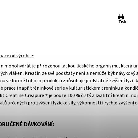
Tisk
mace od výrobce:
in monohydrát je přirozenou látkou lidského organismu, která u
ých vláken. Kreatin ze své podstaty není a nemůže být návykový a
inu ve formě tohoto produktu způsobuje podstatné zvýšení fyzické
é práce (např. tréninkové série v kulturistickém tréninku a kondi
t Creatine Creapure ® je pouze 100 % čistý a kvalitní kreatin mon
tů určených pro zvýšení fyzické síly, výkonnosti i rychlé zvýšení 
RUČENÉ DÁVKOVÁNÍ: