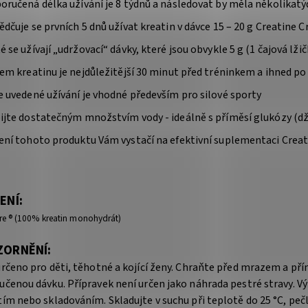
oručená délka užívání je 8 týdnů a následovat by měla několikat
ědčuje se prvních 5 dnů užívat kreatin v dávce 15 – 20 g Creatine C
é se užívají „udržovací“ dávky, které jsou obvykle 5 g (1 čajová lž
jem kreatinu je nejdůležitější 30 minut před tréninkem a ihned po
e uvedené užívání je vhodné především pro silové sporty
ijte dostatečným množstvím vody - ideálně s příměsí glukózy (džu
ení tohoto produktu Vám vystačí na efektivní suplementaci Creat
ENÍ:
re ® (100% kreatin monohydrát)
ZORNĚNÍ:
určeno pro děti, těhotné a kojící ženy. Chraňte před mrazem a p
učenou dávku. Přípravek není určen jako náhrada pestré stravy. V
ím nebo skladováním. Skladujte v suchu při teplotě do 25 °C, pe