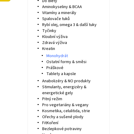
Do diety
Aminokyseliny & BCAA
Vitamíny a minerály
Spalovače tuků
Rybí olej, omega 3 & další tuky
Tyčinky
Kloubní výživa
Zdravá výživa
Kreatin
Monohydrát
Ostatní formy & směsi
Práškové
Tablety a kapsle
Anabolizéry & NO produkty
Stimulanty, energizéry &
energetické gely
Pitný režim
Pro vegetariány & vegany
Kosmetika, celulitida, strie
Ořechy a sušené plody
FitKoření
Bezlepkové potraviny