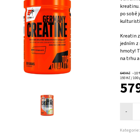
kreatinu.
po sobě j
kulturist
Kreatin z
jedním z 
hmoty! T
na trhu a
649 Kč
–10
193 Kč / 100 
579
-
Kategorie: