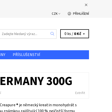
CZK
PŘIHLÁŠENÍ
0 ks /
0 Kč
INY
PŘÍSLUŠENSTVÍ
DOPRAVA A PLATBA
GERMANY 300G
í
Extrifit
 Creapure ® je německý kreatin monohydrát s
 známkou zajištující 100 % nejčistší formu