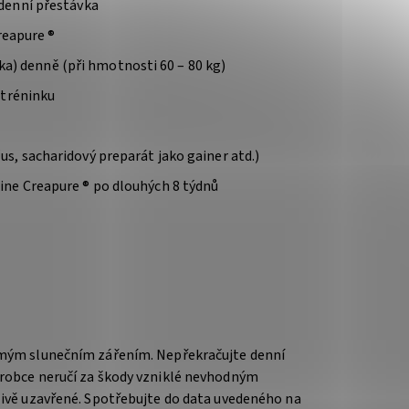
ýdenní přestávka
reapure ®
ička) denně (při hmotnosti 60 – 80 kg)
 tréninku
s, sacharidový preparát jako gainer atd.)
ine Creapure ® po dlouhých 8 týdnů
římým slunečním zářením. Nepřekračujte denní
ýrobce neručí za škody vzniklé nevhodným
člivě uzavřené. Spotřebujte do data uvedeného na