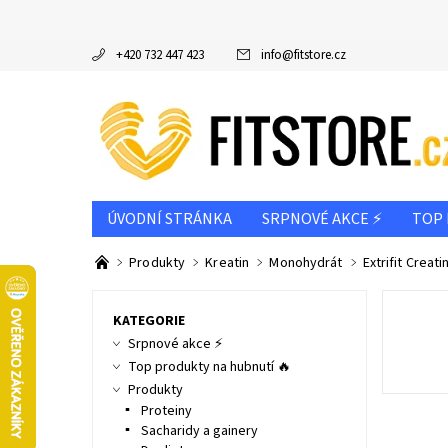
+420 732 447 423
info
@
fitstore.cz
ÚVODNÍ STRÁNKA
SRPNOVÉ AKCE ⚡
TOP 
DOPORUČUJEME
VÝROBCE
PODLE CÍLE
Produkty
Kreatin
Monohydrát
Extrifit Crea
INFO K NÁKUPU & REKLAMAČNÍ ŘÁD
NAPIŠT
KATEGORIE
Srpnové akce ⚡
Top produkty na hubnutí 🔥
Produkty
Proteiny
Sacharidy a gainery