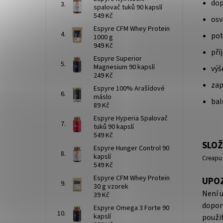
dop
spalovač tuků 90 kapslí
549 Kč
osv
Espyre CFM Whey Protein
pot
1000 g
949 Kč
pří
Espyre Superior
Magnesium 90 kapslí
výš
249 Kč
zap
Espyre 100% Arašídové
máslo
bal
89 Kč
Espyre Hyperia Spalovač
tuků 90 kapslí
549 Kč
SLOŽ
Espyre Hunger Control 90
kapslí
Creapu
549 Kč
Espyre CFM Whey Protein
UPO
30 g vzorek
Není 
39 Kč
dopor
Espyre Omega 3 Forte 90
kapslí
použit