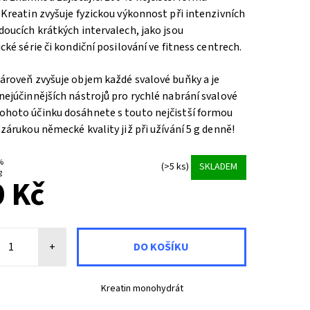
 Kreatin zvyšuje fyzickou výkonnost při intenzivních
doucích krátkých intervalech, jako jsou
ické série či kondiční posilování ve fitness centrech.
ároveň zvyšuje objem každé svalové buňky a je
nejúčinnějších nástrojů pro rychlé nabrání svalové
ohoto účinku dosáhnete s touto nejčistší formou
 zárukou německé kvality již při užívání 5 g denně!
 %
(>5 ks)
SKLADEM
g
 Kč
+
Kreatin monohydrát