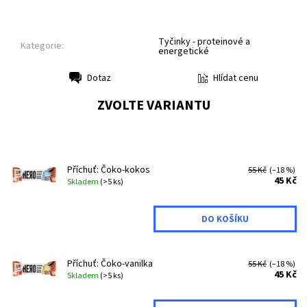
Tyčinky - proteinové a
Kategorie:
energetické
Hlídat cenu
Dotaz
Tisk
ZVOLTE VARIANTU
Příchuť: Čoko-kokos
55 Kč
(–18 %)
45 Kč
Skladem
(>5 ks)
Příchuť: Čoko-vanilka
55 Kč
(–18 %)
45 Kč
Skladem
(>5 ks)