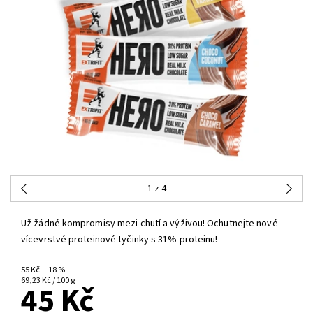
1
z 4
Už žádné kompromisy mezi chutí a výživou!
Ochutnejte nové
vícevrstvé proteinové tyčinky s 31% proteinu!
55 Kč
–18 %
69,23 Kč / 100 g
45 Kč