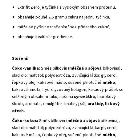
Extrifit Zero je tyčinka s vysokým obsahem proteinu,
obsahuje pouhé 2,5 gramu cukru na jednu tyčinku,
může se pyšnit označením "bez přidaného cukru",
obsahuje kvalitní ingredience.
Složení:
Čoko-vanilka:
Směs bílkovin (
mléčná
a
sójová
bílkovina),
sladidlo: maltitol; polydextróza, zvlhčující látka: glycerol;
řepkový olej, kakaové máslo, sušené plnotučné
mléko
,
kakaová hmota, hydrolyzovaný kolagen, kakaový prášek se
sníženým obsahem tuku, sušená
syrovátka
, tapiokový
škrob, aromata, emulgátor: lecitiny; sůl,
arašídy
,
lískový
ořech
.
Čoko-kokos:
Směs bílkovin (
mléčná
a
sójová
bílkovina),
sladidlo: maltitol; polydextróza, zvlhčující látka: glycerol;
kakaové máslo, řepkový olej, sušené plnotučné
mléko
,