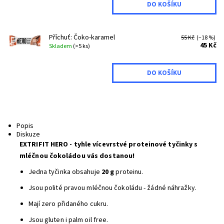
Příchuť: Čoko-karamel
55 Kč
(–18 %)
45 Kč
Skladem
(>5 ks)
Popis
Diskuze
EXTRIFIT HERO - tyhle vícevrstvé proteinové tyčinky s
mléčnou čokoládou vás dostanou!
Jedna tyčinka obsahuje
20 g
proteinu.
Jsou polité pravou mléčnou čokoládu - žádné náhražky.
Mají zero přidaného cukru.
Jsou gluten i palm oil free.