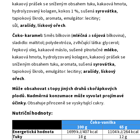
kakaový prášek se sníženým obsahem tuku, kakaová hmota,
hydrolyzovaný kolagen, kokos 1 %, sušená
syrovátka
,
tapiokový škrob, aromata, emulgátor: lecitiny;
sůl,
arašídy
,
lískový ořech
.
Čoko-karamel:
Směs bílkovin (
mléčná
a
sójová
bílkovina),
sladidlo: maltitol; polydextróza, zvlhčující látka: glycerol;
řepkový olej, kakaové máslo, sušené plnotučné
mléko
,
kakaová hmota, hydrolyzovaný kolagen, kakaový prášek se
sníženým obsahem tuku, aromata, sušená
syrovátka
,
tapiokový škrob, emulgátor: lecitiny;
arašídy
,
lískový
ořech
.
Může obsahovat stopy jiných druhů skořápkových
plodů.
Nadměrná konzumace může vyvolat projímavé
účinky.
Obsahuje přirozeně se vyskytující cukry.
Nutriční hodnoty:
Čoko-vanilka
100 g
65 g
Energetická hodnota
1699 kJ/407 kcal
1104 kJ/264 kcal
Tuky
18 g
12 g