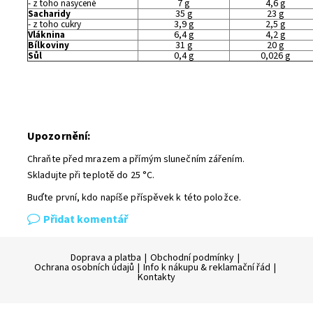
- z toho nasycené
7 g
4,6 g
Sacharidy
35 g
23 g
- z toho cukry
3,9 g
2,5 g
Vláknina
6,4 g
4,2 g
Bílkoviny
31 g
20 g
Sůl
0,4 g
0,026 g
Upozornění:
Chraňte před mrazem a přímým slunečním zářením.
Skladujte při teplotě do 25 °C.
Buďte první, kdo napíše příspěvek k této položce.
Přidat komentář
Doprava a platba
|
Obchodní podmínky
|
Ochrana osobních údajů
|
Info k nákupu & reklamační řád
|
Kontakty