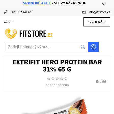
SRPNOVÉ AKCE
- SLEVY AŽ -45 % 🔥
+420 732 447 423
info
@
fitstore.cz
0 Kč
CZK
0 ks /
EXTRIFIT HERO PROTEIN BAR
31% 65 G
Extrifit
Neohodnoceno