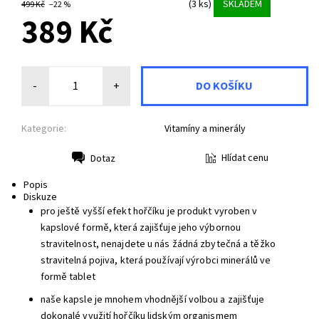
(3 ks)
SKLADEM
499 Kč
–22 %
389 Kč
-
+
Kategorie:
Vitamíny a minerály
Hlídat cenu
Dotaz
Tisk
Popis
Diskuze
pro ještě vyšší efekt hořčíku je produkt vyroben v
kapslové formě, která zajišťuje jeho výbornou
stravitelnost, nenajdete u nás žádná zbytečná a těžko
stravitelná pojiva, která používají výrobci minerálů ve
formě tablet
naše kapsle je mnohem vhodnější volbou a zajišťuje
dokonalé využití hořčíku lidským organismem