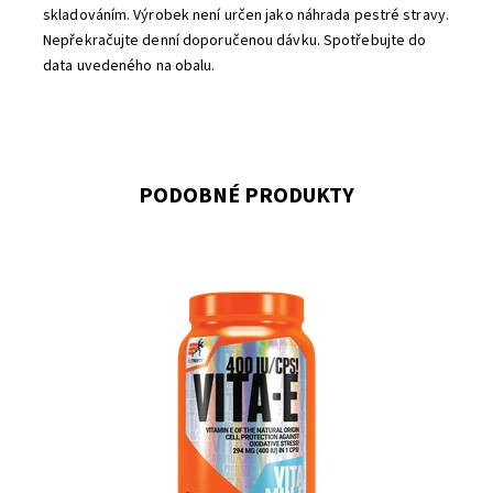
skladováním. Výrobek není určen jako náhrada pestré stravy.
Nepřekračujte denní doporučenou dávku. Spotřebujte do
data uvedeného na obalu.
PODOBNÉ PRODUKTY
Produkt Vita-E 400 IU obsahuje přírodní vitamín E (400 IU =
294 mg v jedné kapsli). U sportovců, a obzvláště silových
sportů,...