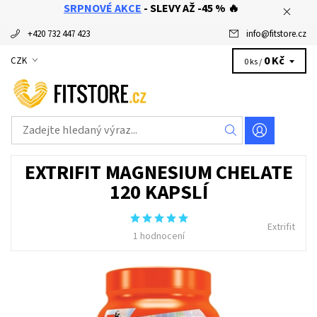
SRPNOVÉ AKCE
- SLEVY AŽ -45 % 🔥
+420 732 447 423
info
@
fitstore.cz
0 Kč
CZK
0 ks /
EXTRIFIT MAGNESIUM CHELATE
120 KAPSLÍ
Extrifit
1 hodnocení