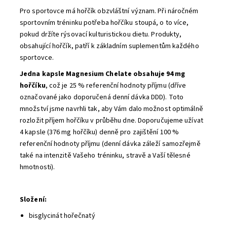
Pro sportovce má hořčík obzvláštní význam. Při náročném
sportovním tréninku potřeba hořčíku stoupá, o to více,
pokud držíte rýsovací kulturistickou dietu. Produkty,
obsahující hořčík, patří k základním suplementům každého
sportovce.
Jedna kapsle Magnesium Chelate obsahuje 94 mg
hořčíku
, což je 25 % referenční hodnoty příjmu (dříve
označované jako doporučená denní dávka DDD). Toto
množství jsme navrhli tak, aby Vám dalo možnost optimálně
rozložit příjem hořčíku v průběhu dne. Doporučujeme užívat
4 kapsle (376 mg hořčíku) denně pro zajištění 100 %
referenční hodnoty příjmu (denní dávka záleží samozřejmě
také na intenzitě Vašeho tréninku, stravě a Vaší tělesné
hmotnosti).
Složení:
bisglycinát hořečnatý