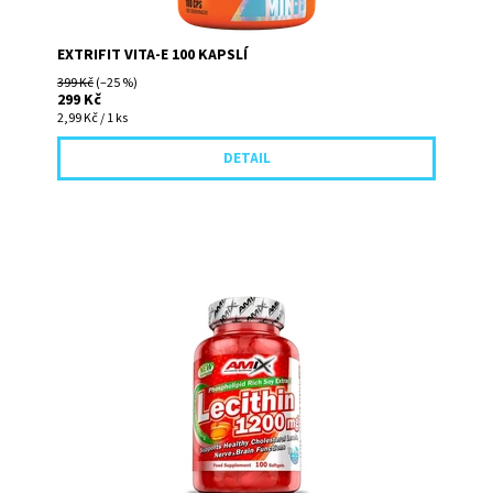
EXTRIFIT VITA-E 100 KAPSLÍ
399 Kč
(–25 %)
299 Kč
2,99 Kč / 1 ks
DETAIL
Lecitin 1200 mg snižuje cholesterol a krevní tlak,
pozitivně působí na paměť a klouby, urychluje
regeneraci, zlepšuje...