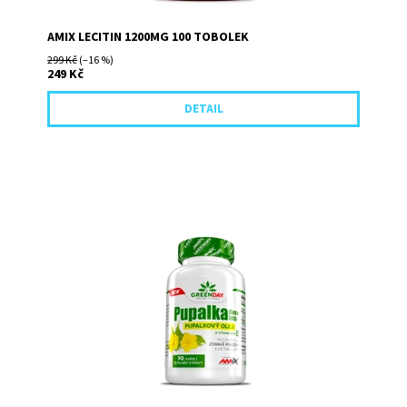
AMIX LECITIN 1200MG 100 TOBOLEK
299 Kč
(–16 %)
249 Kč
DETAIL
Amix Pupalkový olej s vitamínem E je doplněk stravy ve
formě měkkých želatinových kapslí pro snadnější
polknutí a vstřebávání.