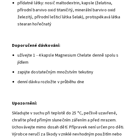
přídatné látky: nosič maltodextrin, kapsle (želatina,
přírodní barvivo oxid titaničitý, minerální barvivo oxid
železitý, přírodní lešticí látka šelak), protispékavá látka
stearan hořečnatý
Doporučené dávkování:
užívejte 1 - 4 kapsle Magnesium Chelate denně spolu s
jídlem
zapijte dostatečným množstvím tekutiny
denní dávku rozložte v průběhu dne
Upozornění:
Skladujte v suchu při teplotě do 25 °C, pečlivě uzavřené,
chraňte před přímým slunečním zářením a před mrazem.
Uchovávejte mimo dosah dětí. Přípravek není určen pro děti.
Výrobce neručí za škody vzniklé nevhodným použitím nebo