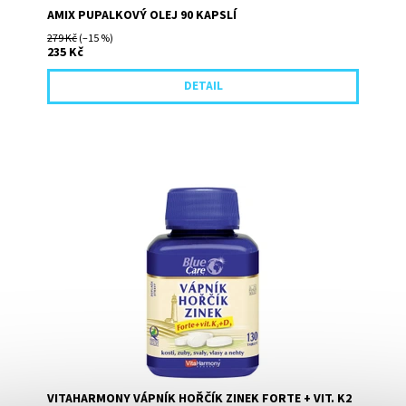
AMIX PUPALKOVÝ OLEJ 90 KAPSLÍ
279 Kč
(–15 %)
235 Kč
DETAIL
Přípravek s inovovaným složením obsahuje účinnou
kombinaci vápníku, hořčíku, zinku, vitaminu K2 a D3.
VITAHARMONY VÁPNÍK HOŘČÍK ZINEK FORTE + VIT. K2