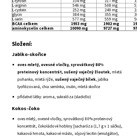
L-tyrosin
334 mg
317 mg
3
L-arginin
546 mg
508 mg
5
L-cystein
252 mg
240 mg
2
glycin
384 mg
355 mg
3
L-serin
577 mg
559 mg
5
BCAA celkem
1953 mg
1902 mg
1
aminokyselin celkem
10090 mg
9727 mg
9
Složení:
Jablko-skořice
oves mletý, ovesné vločky, syrovátkový 80%
proteinový koncentrát, sušený vaječný žloutek
, mletá
pohanka, mletá rýže,
sušený vaječný bílek
, jablka
lyofilizovaná, chia semínka, inulin, mletá skořice
přídatné látky: aroma, sukralóza (sladidlo)
Kokos-čoko
oves mletý, ovesné vločky, syrovátkový 80% proteinový
koncentrát, čokoládové hobliny [sacharóza (1,7 g v 1 sáčku),
kakaová hmota, kakaové máslo, sójový lecitin (emulgátor),