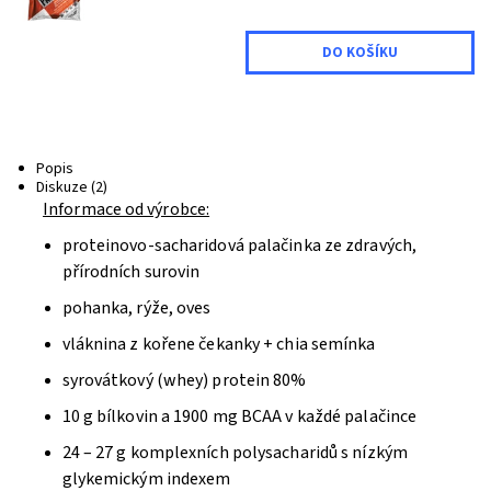
Popis
Diskuze (2)
Informace od výrobce:
proteinovo-sacharidová palačinka ze zdravých,
přírodních surovin
pohanka, rýže, oves
vláknina z kořene čekanky + chia semínka
syrovátkový (whey) protein 80%
10 g bílkovin a 1900 mg BCAA v každé palačince
24 – 27 g komplexních polysacharidů s nízkým
glykemickým indexem