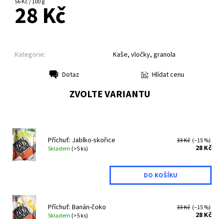
56 Kč / 100 g
28 Kč
Kategorie:
Kaše, vločky, granola
Hlídat cenu
Dotaz
Tisk
ZVOLTE VARIANTU
Příchuť: Jablko-skořice
33 Kč
(–15 %)
28 Kč
Skladem
(>5 ks)
Příchuť: Banán-čoko
33 Kč
(–15 %)
28 Kč
Skladem
(>5 ks)