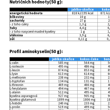
Nutričních hodnoty(50 g):
jablko-skořice
koko
energetická hodnota
818 kJ/195 kcal
871 kJ
bílkoviny
10 g
1
sacharidy
27 g
2
- z toho cukry
1,3 g
2
tuky
4,4 g
6
- z toho nasycené mastné kyseliny
1 g
1
vláknina
3,9 g
6
sůl
0,11 g
0,
Profil aminokyselin(50 g):
jablko-skořice
kokos-čoko
ban
L-valin
585 mg
564 mg
5
L-isoleucin
495 mg
486 mg
4
L-leucin
874 mg
853 mg
8
L-lysin
613 mg
614 mg
6
L-methionin
238 mg
232 mg
2
L-tryptofan
134 mg
131 mg
1
L-threonin
469 mg
466 mg
4
L-fenylalanin
494 mg
467 mg
4
L-alanin
512 mg
495 mg
4
kyselina asparagová
927 mg
905 mg
9
kyselina glutamová
1899 mg
1806 mg
1
L-histidin
240 mg
233 mg
2
L-prolin
519 mg
499 mg
5