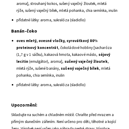
aroma], strouhaný kokos, sušený vaječný žloutek, mletá
rýže, sušený vaječný bílek, mletá pohanka, chia semínka, inulin
přídatné látky: aroma, sukralóza (sladidlo)
Banán-čoko
oves mletý, ovesné vločky, syrovátkový 80%
proteinový koncentrát
, čokoládové hobliny [sacharóza
(1,7 g v 1 sáčku), kakaová hmota, kakaové máslo,
sójový
lecitin
(emulgátor), aroma],
sušený vaječný žloutek
,
mletá rýže, sušené banány,
sušený vaječný bílek
, mletá
pohanka, chia semínka, inulin
přídatné látky: aroma, sukralóza (sladidlo)
Upozornění:
Skladujte na suchém a chladném místě. Chraňte před mrazem a
přímým slunečním zářením. Není určeno pro děti, těhotné a kojící
ženy. Výrobek není určen jako náhrada pestré stravy. Výrobce