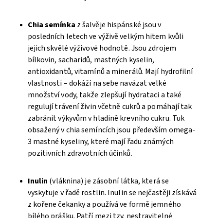
Chia semínka
z šalvěje hispánské jsou v
posledních letech ve výživě velkým hitem kvůli
jejich skvělé výživové hodnotě. Jsou zdrojem
bílkovin, sacharidů, mastných kyselin,
antioxidantů, vitamínů a minerálů. Mají hydrofilní
vlastnosti – dokáží na sebe navázat velké
množství vody, takže zlepšují hydrataci a také
regulují trávení živin včetně cukrů a pomáhají tak
zabránit výkyvům v hladině krevního cukru. Tuk
obsažený v chia semíncích jsou především omega-
3 mastné kyseliny, které mají řadu známých
pozitivních zdravotních účinků.
Inulin
(vláknina) je zásobní látka, která se
vyskytuje v řadě rostlin. Inulin se nejčastěji získává
z kořene čekanky a používá ve formě jemného
bílého prášku. Patří mezi tzv. nestravitelné