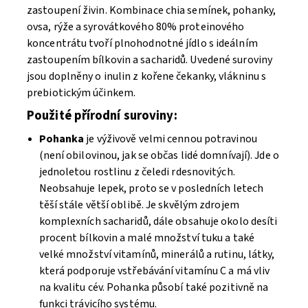
zastoupení živin. Kombinace chia semínek, pohanky,
ovsa, rýže a syrovátkového 80% proteinového
koncentrátu tvoří plnohodnotné jídlo s ideálním
zastoupením bílkovin a sacharidů. Uvedené suroviny
jsou doplněny o inulin z kořene čekanky, vlákninu s
prebiotickým účinkem.
Použité přírodní suroviny:
Pohanka
je výživově velmi cennou potravinou
(není obilovinou, jak se občas lidé domnívají). Jde o
jednoletou rostlinu z čeledi rdesnovitých.
Neobsahuje lepek, proto se v posledních letech
těší stále větší oblibě. Je skvělým zdrojem
komplexních sacharidů, dále obsahuje okolo desíti
procent bílkovin a malé množství tuku a také
velké množství vitamínů, minerálů a rutinu, látky,
která podporuje vstřebávání vitamínu C a má vliv
na kvalitu cév. Pohanka působí také pozitivně na
funkci trávicího systému.