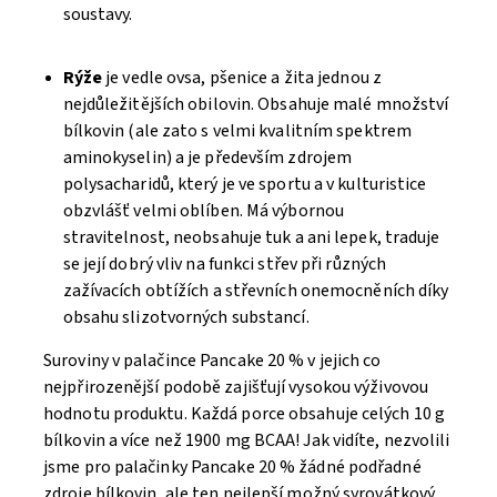
soustavy.
Rýže
je vedle ovsa, pšenice a žita jednou z
nejdůležitějších obilovin. Obsahuje malé množství
bílkovin (ale zato s velmi kvalitním spektrem
aminokyselin) a je především zdrojem
polysacharidů, který je ve sportu a v kulturistice
obzvlášť velmi oblíben. Má výbornou
stravitelnost, neobsahuje tuk a ani lepek, traduje
se její dobrý vliv na funkci střev při různých
zažívacích obtížích a střevních onemocněních díky
obsahu slizotvorných substancí.
Suroviny v palačince Pancake 20 % v jejich co
nejpřirozenější podobě zajišťují vysokou výživovou
hodnotu produktu. Každá porce obsahuje celých 10 g
bílkovin a více než 1900 mg BCAA! Jak vidíte, nezvolili
jsme pro palačinky Pancake 20 % žádné podřadné
zdroje bílkovin, ale ten nejlepší možný syrovátkový