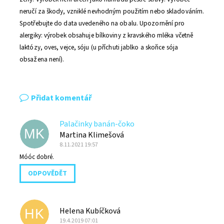
neručí za škody, vzniklé nevhodným použitím nebo skladováním.
Spotřebujte do data uvedeného na obalu. Upozornění pro
alergiky: výrobek obsahuje bílkoviny z kravského mléka včetně
laktózy, oves, vejce, sóju (u příchuti jablko a skořice sója
obsažena není).
Přidat komentář
Palačinky banán-čoko
MK
Martina Klimešová
8.11.2021 19:57
Móóc dobré.
ODPOVĚDĚT
Helena Kubíčková
HK
19.4.2019 07:01