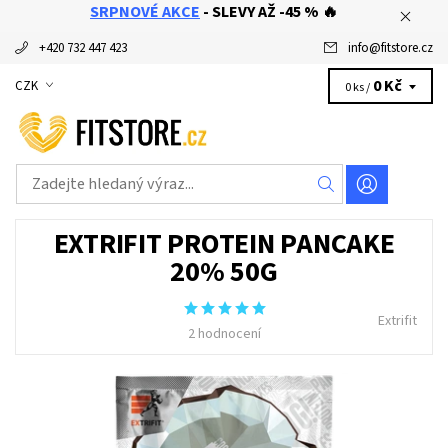
SRPNOVÉ AKCE
- SLEVY AŽ -45 % 🔥
+420 732 447 423
info
@
fitstore.cz
0 Kč
CZK
0 ks /
EXTRIFIT PROTEIN PANCAKE
20% 50G
Extrifit
2 hodnocení