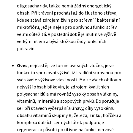
oligosacharidy, takže nemá žádný energetický
obsah. Při trávení prochází až do tlustého střeva,
kde se stává zdrojem živin pro střevní í bakteriální
mikroflóru, jež je nejen pro správnou funkci střev
velmi důležitá. V poslední době je inulin ve výživě
velkým hitem a bývá složkou řady funkčních
potravin.
Oves
, nejčastěji ve formě ovesných vloček, je ve
funkční a sportovní výživě již tradiční surovinou pro
své skvělé výživové vlastnosti. Má ze všech obilovin
nejvyšší obsah bílkovin, je zdrojem kvalitních
polysacharidů a má rovněž vysoký obsah vlákniny,
vitamínů, minerálů a stopových prvků. Doporučuje
se i při stavech vyčerpání a únavy, díky vysokému
obsahu vitamínů skupiny B, železa, zinku, hořčíku a
komplexu dalších cenných látek podporuje
regeneraci a působí pozitivně na funkci nervové