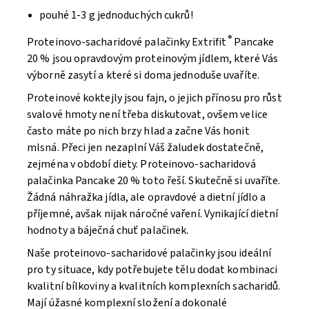
pouhé 1-3 g jednoduchých cukrů!
®
Proteinovo-sacharidové palačinky Extrifit
Pancake
20 % jsou opravdovým proteinovým jídlem, které Vás
výborně zasytí a které si doma jednoduše uvaříte.
Proteinové koktejly jsou fajn, o jejich přínosu pro růst
svalové hmoty není třeba diskutovat, ovšem velice
často máte po nich brzy hlad a začne Vás honit
mlsná. Přeci jen nezaplní Váš žaludek dostatečně,
zejména v období diety. Proteinovo-sacharidová
palačinka Pancake 20 % toto řeší. Skutečně si uvaříte.
Žádná náhražka jídla, ale opravdové a dietní jídlo a
příjemné, avšak nijak náročné vaření. Vynikající dietní
hodnoty a báječná chuť palačinek.
Naše proteinovo-sacharidové palačinky jsou ideální
pro ty situace, kdy potřebujete tělu dodat kombinaci
kvalitní bílkoviny a kvalitních komplexních sacharidů.
Mají úžasné komplexní složení a dokonalé