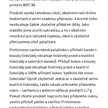
protein WPC 80.
Produkt vyniká lahodnou chutí, ideálními nutričními
hodnotami a velmi snadnou přípravou. A kromě toho
neobsahuje žádné zbytečné přídatné látky. Jako
sladidlo jsme zvolili sukralózu, a to v ideálním
množství pro lahodně sladkou, nikoliv zbytečně
přeslazenou chuť palačinek.
Proteinovo-sacharidová palačinka s příchutí banán s
kousky čokolády obsahuje hoblinky pravé a kvalitní
čokolády a sušených banánů. Příchuť kokos s kousky
čokolády pak obsahuje hoblinky pravé a kvalitní
čokolády a 100% přírodní kokos. Vyděsilo Vás slovo
čokoláda? Úplně zbytečně! Jedná se o skutečně velmi
kvalitní čokoládu, takže obsah celkového přidaného
cukru – sacharózy v jednom sáčku je pouhých 1,7 g.
Pokud chcete produkt naprosto bez přidaného cukru,
zvolte příchuť jablko a skořice. Proteinovo-
sacharidová palačinka s příchutí jablko a skořice