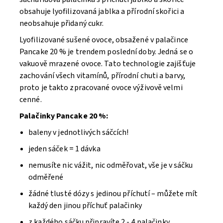
obsahuje lyofilizovaná jablka a přírodní skořici a
neobsahuje přidaný cukr.
Lyofilizované sušené ovoce, obsažené v palačince
Pancake 20 % je trendem poslední doby. Jedná se o
vakuově mrazené ovoce. Tato technologie zajišťuje
zachování všech vitamínů, přírodní chuti a barvy,
proto je takto zpracované ovoce výživově velmi
cenné.
Palačinky Pancake 20 %:
baleny v jednotlivých sáčcích!
jeden sáček = 1 dávka
nemusíte nic vážit, nic odměřovat, vše je v sáčku
odměřené
žádné tlusté dózy s jedinou příchutí – můžete mít
každý den jinou příchuť palačinky
z každého sáčku připravíte 2 - 4 palačinky