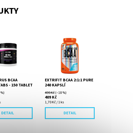
UKTY
a v 1 tabletě -
BCAA 2:1:1 Pure obsahuje
Minimum pojiv
větvené aminokyseliny L-
5%), 0 cukrů a 0
leucin, L-valin a L-isoleucin
tablet, 75 dávek
ve volné formě (free form).
Užívání BCAA...
IRUS BCAA
EXTRIFIT BCAA 2:1:1 PURE
ABS - 150 TABLET
240 KAPSLÍ
 %)
499 Kč
(–18 %)
409 Kč
s
1,70 Kč / 1 ks
DETAIL
DETAIL