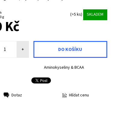
 %
(>5 ks)
SKLADEM
0 g
 Kč
+
Aminokyseliny & BCAA
Hlídat cenu
Dotaz