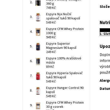
360 g
Slože
749 Kč
Espyre Nyx Noční
spalovač tuků 90 kapslí
Nutr
549 Kč
Espyre CFM Whey Protein
1000 g
L- Glu
949 Kč
Espyre Superior
Upoz
Magnesium 90 kapslí
249 Kč
Dopln
Espyre 100% Arašídové
infor
máslo
výrob
89 Kč
použi
Espyre Hyperia Spalovač
tuků 90 kapslí
Alerg
549 Kč
Espyre Hunger Control 90
Datum
kapslí
549 Kč
Espyre CFM Whey Protein
30 g vzorek