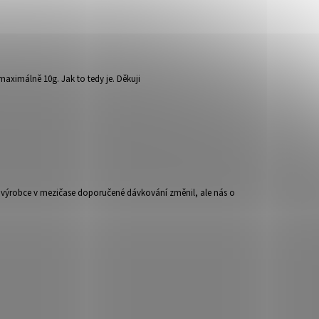
aximálně 10g. Jak to tedy je. Děkuji
 výrobce v mezičase doporučené dávkování změnil, ale nás o