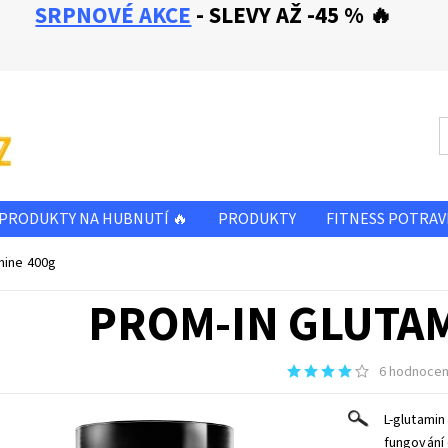
SRPNOVÉ AKCE
- SLEVY AŽ -45 % 🔥
PRODUKTY NA HUBNUTÍ 🔥
PRODUKTY
FITNESS POTRAV
SLEVA - ZBOŽÍ PŘED A PO EXPIRACI
OBCHODNÍ PODMÍNKY
mine 400g
E NÁM
KONTAKTY
PROM-IN GLUTAM
6 hodnocen
L-glutamin
fungování 