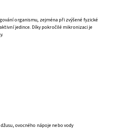
gování organismu, zejména při zvýšené fyzické
ktivní jedince. Díky pokročilé mikronizaci je
y.
ml džusu, ovocného nápoje nebo vody