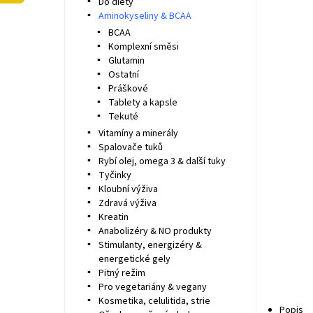
Do diety
Aminokyseliny & BCAA
BCAA
Komplexní směsi
Glutamin
Ostatní
Práškové
Tablety a kapsle
Tekuté
Vitamíny a minerály
Spalovače tuků
Rybí olej, omega 3 & další tuky
Tyčinky
Kloubní výživa
Zdravá výživa
Kreatin
Anabolizéry & NO produkty
Stimulanty, energizéry &
energetické gely
Pitný režim
Pro vegetariány & vegany
Kosmetika, celulitida, strie
Popis