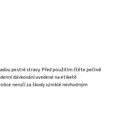
adou pestré stravy. Před použitím čtěte pečlivě
 denní dávkování uvedené na etiketě
ýrobce neručí za škody vzniklé nevhodným