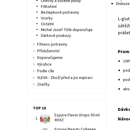
Ořechy a sušené plody
Diskuze 
FitKoření
Bezlepkové potraviny
Vzorky
L-glu
Ostatní
zátěži
Michal Josef Tóth doporučuje
práše
Dárkové poukazy
Fitness potraviny
Příslušenství
Prom-
Doporučujeme
100
Výrobce
pod
Podle cíle
SLEVA - Zboží před a po expiraci
pod
Značky
abs
TOP 10
Dávko
Espyre Flavor Drops 50 ml
Návod
69 Kč
Espyre Beauty Collagen