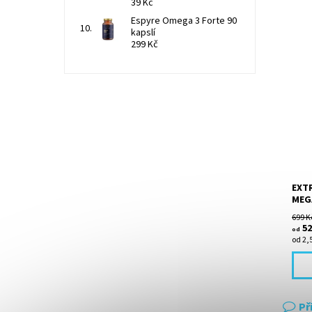
39 Kč
Espyre Omega 3 Forte 90
kapslí
299 Kč
BCAA
Tabl
amino
valin
form
EXTR
MEG
699 K
52
od
od 2,5
Př