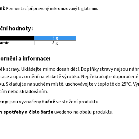
ní:
Fermentací připravený mikronizovaný L-glutamin.
iční hodnoty:
5 g
tamin
5 g
ornění a informace:
ěk stravy. Ukládejte mimo dosah dětí. Doplňky stravy nejsou náhr
mace a upozornění na etiketě výrobku. Nepřekračujte doporučené
ku. Skladujte na suchém místě. uschovávejte v teplotě do 25°C. V
tím nebo skladováním.
eny:
jsou vyznačeny
tučně
ve složení produktu.
 spotřeby a číslo šarže
uvedeno na obalu produktu.