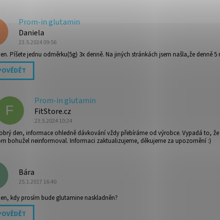
Prom-in glutamin
Daniela
23.5.2024 09:56
en. Píšete jednu odměrku(5g) 3x denně. Na jiných stránkách jsem našla,že denně 5 m
POVĚDĚT
Prom-in glutamin
F
FitStore.cz
23.5.2024 10:24
obrý den, informace ohledně dávkování vždy přebíráme od výrobce. Vypadá to, že
om bohužel neinformoval. Informaci zaktualizujeme, děkujeme za upozornění :)
Bára
25.1.2017 16:40
en, kdy prosím bude glutamine naskladněn?
POVĚDĚT