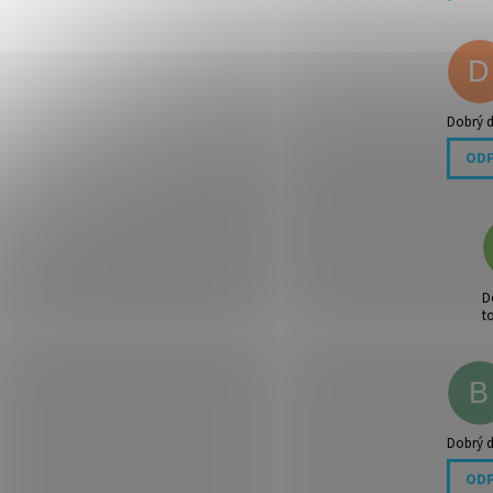
D
Dobrý d
OD
D
t
B
Dobrý d
OD