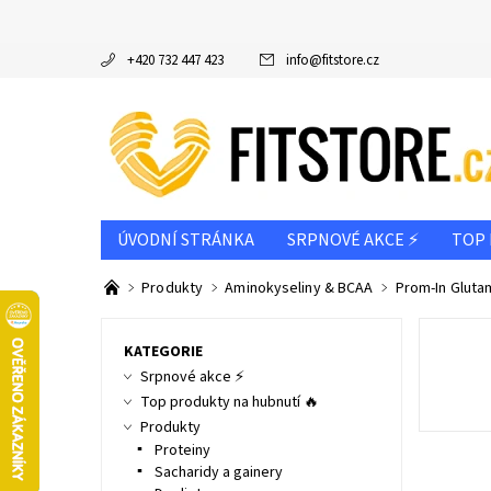
+420 732 447 423
info
@
fitstore.cz
ÚVODNÍ STRÁNKA
SRPNOVÉ AKCE ⚡
TOP 
DOPORUČUJEME
VÝROBCE
PODLE CÍLE
Produkty
Aminokyseliny & BCAA
Prom-In Gluta
INFO K NÁKUPU & REKLAMAČNÍ ŘÁD
NAPIŠT
KATEGORIE
Srpnové akce ⚡
Top produkty na hubnutí 🔥
Produkty
Proteiny
Sacharidy a gainery