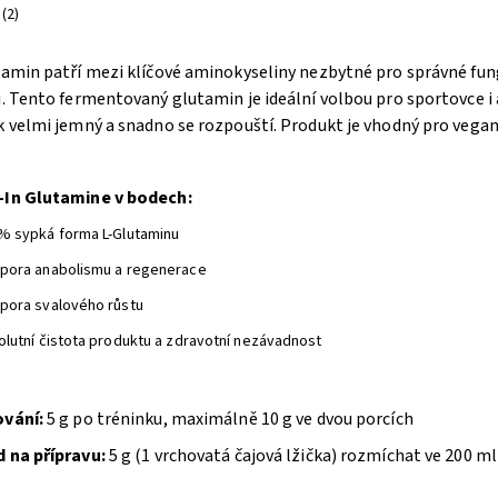
(2)
tamin patří mezi klíčové aminokyseliny nezbytné pro správné fun
. Tento fermentovaný glutamin je ideální volbou pro sportovce i a
k velmi jemný a snadno se rozpouští. Produkt je vhodný pro vegan
In Glutamine v bodech:
% sypká forma L-Glutaminu
pora anabolismu a regenerace
pora svalového růstu
olutní čistota produktu a zdravotní nezávadnost
vání:
5 g po tréninku, maximálně 10 g ve dvou porcích
 na přípravu:
5 g (1 vrchovatá čajová lžička) rozmíchat ve 200 