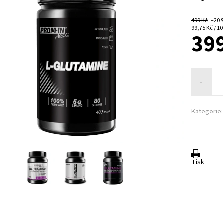
499 Kč
–20
99,75 Kč / 10
399
-
Kategorie:
Tisk