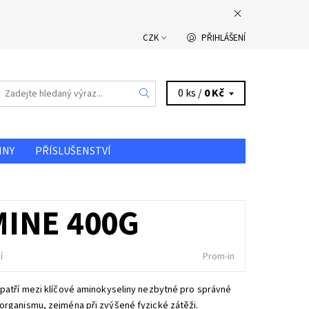
CZK
PŘIHLÁŠENÍ
0 ks /
0 Kč
INY
PŘÍSLUŠENSTVÍ
DOPRAVA A PLATBA
INE 400G
í
Prom-in
 patří mezi klíčové aminokyseliny nezbytné pro správné
organismu, zejména při zvýšené fyzické zátěži.