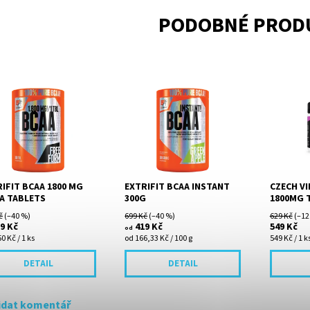
PODOBNÉ PROD
 1800 mg Mega
BCAA Instant 2:1:1 jsou
Obsah Bca
ets obsahuje větvené
rozpustné větvené
1800mg!! 
kyseliny L-leucin, L-
aminokyseliny ve volné
(pouze 1.
 a L-isoleucin ve volné
formě (free form), které
tuků 150 
ě (free form). Každá...
můžete užívat ve formě
chutného...
IFIT BCAA 1800 MG
EXTRIFIT BCAA INSTANT
CZECH V
A TABLETS
300G
1800MG T
č
(–40 %)
699 Kč
(–40 %)
629 Kč
(–12
9 Kč
419 Kč
549 Kč
od
0 Kč / 1 ks
od 166,33 Kč / 100 g
549 Kč / 1 k
DETAIL
DETAIL
idat komentář