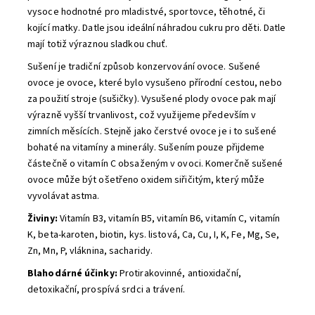
vysoce hodnotné pro mladistvé, sportovce, těhotné, či
kojící matky. Datle jsou ideální náhradou cukru pro děti. Datle
mají totiž výraznou sladkou chuť.
Sušení je tradiční způsob konzervování ovoce. Sušené
ovoce je ovoce, které bylo vysušeno přírodní cestou, nebo
za použití stroje (sušičky). Vysušené plody ovoce pak mají
výrazně vyšší trvanlivost, což využijeme především v
zimních měsících. Stejně jako čerstvé ovoce je i to sušené
bohaté na vitamíny a minerály. Sušením pouze přijdeme
částečně o vitamín C obsaženým v ovoci. Komerčně sušené
ovoce může být ošetřeno oxidem siřičitým, který může
vyvolávat astma.
Živiny:
Vitamín B3, vitamín B5, vitamín B6, vitamín C, vitamín
K, beta-karoten, biotin, kys. listová, Ca, Cu, I, K, Fe, Mg, Se,
Zn, Mn, P, vláknina, sacharidy.
Blahodárné účinky:
Protirakovinné, antioxidační,
detoxikační, prospívá srdci a trávení.