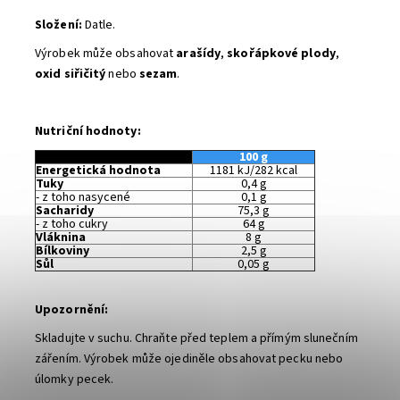
Složení:
Datle.
Výrobek může obsahovat
arašídy
,
skořápkové plody
,
oxid siřičitý
nebo
sezam
.
Nutriční hodnoty:
100 g
Energetická hodnota
1181 kJ/282 kcal
Tuky
0,4 g
- z toho nasycené
0,1 g
Sacharidy
75,3 g
- z toho cukry
64 g
Vláknina
8 g
Bílkoviny
2,5 g
Sůl
0,05 g
Upozornění:
Skladujte v suchu. Chraňte před teplem a přímým slunečním
zářením. Výrobek může ojediněle obsahovat pecku nebo
úlomky pecek.