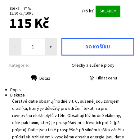
139 Kč
–17 %
(>5 ks)
SKLADEM
11,50 Kč / 100 g
115 Kč
-
+
Kategorie:
Ořechy a sušené plody
Hlídat cenu
Dotaz
Tisk
Popis
Diskuze
Čerstvé datle obsahují hodně vit. C, sušené jsou zdrojem
draslíku, který je důležitý pro udržení tekutin a pro
rovnováhu elektrolytů v těle. Obsahují též hodně vlákniny,
dále pak tanin, který je prospěšný při střevních potíží (př.
průjmu). Datle jsou také prospěšné při silném kašli a zánětu
průdušek. Vzhledem k vysokému obsahu energie jsou datle