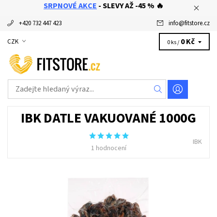
SRPNOVÉ AKCE
- SLEVY AŽ -45 % 🔥
+420 732 447 423
info
@
fitstore.cz
0 Kč
CZK
0 ks /
IBK DATLE VAKUOVANÉ 1000G
IBK
1 hodnocení