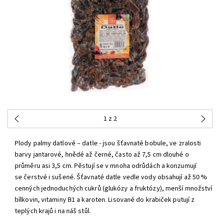
1
z 2
Plody palmy datlové – datle - jsou šťavnaté bobule, ve zralosti
barvy jantarové, hnědé až černé, často až 7,5 cm dlouhé o
průměru asi 3,5 cm. Pěstují se v mnoha odrůdách a konzumují
se čerstvé i sušené. Šťavnaté datle vedle vody obsahují až 50 %
cenných jednoduchých cukrů (glukózy a fruktózy), menší množství
bílkovin, vitaminy B1 a karoten. Lisované do krabiček putují z
teplých krajů i na náš stůl.