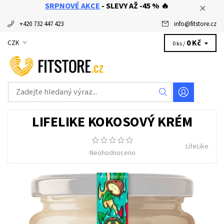
SRPNOVÉ AKCE
- SLEVY AŽ -45 % 🔥
+420 732 447 423
info
@
fitstore.cz
0 Kč
CZK
0 ks /
LIFELIKE KOKOSOVÝ KRÉM
LifeLike
Neohodnoceno