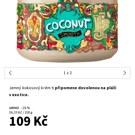
1
z 2
Jemný kokosový krém ti
připomene dovolenou na pláži
v exotice.
149 Kč
–26 %
36,33 Kč / 100 g
109 Kč