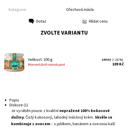
Kategorie:
Ořechová másla
Hlídat cenu
Dotaz
Tisk
ZVOLTE VARIANTU
Velikost: 300 g
149 Kč
(–26 %)
109 Kč
Momentálně nedostupné
Popis
Diskuze (1)
Je vyráběn pouze z kvalitní
ne­pražené 100% kokosové
dužiny.
Čistý kokosový, lahodný máslový krém.
Skvěle se
kombinuje s ovocem
– s jablkem, banánem a ovesnou kaší