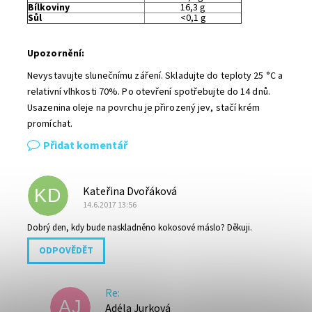
Bílkoviny
16,3 g
Sůl
<0,1 g
Upozornění:
Nevystavujte slunečnímu záření. Skladujte do teploty 25
°
C a
relativní vlhkosti 70%. Po otevření spotřebujte do 14 dnů.
Usazenina oleje na povrchu je přirozený jev, stačí krém
promíchat.
Přidat komentář
Kateřina Dvořáková
KD
14.6.2017 13:56
Dobrý den, kdy bude naskladněno kokosové máslo? Děkuji.
ODPOVĚDĚT
Re:
AJ
Adéla Jurková