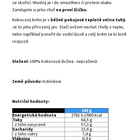
se skořicí. Vhodný je i do smoothies či protein shaku.
Zamilujete si jeho chuť
na první lžičku.
Kokosový krém je v
běžné pokojové teplotě velice tuhý
.
Je to jeho přirozený jev. Stačí ovšem nechat chvíly v teple,
nebo například ponořit do vodní lázně
a celý krém se krásně
rozpustí.
Složení:
100% kokosová dužina - nepražená.
Země původu:
Indonésie
Nutriční hodnoty:
100 g
Energetická hodnota
2761 kJ/660 kcal
Tuky
64,5 g
- z toho nasycené
57,2 g
Sacharidy
23,6 g
- z toho cukry
7,4 g
Vláknina
6,9 g