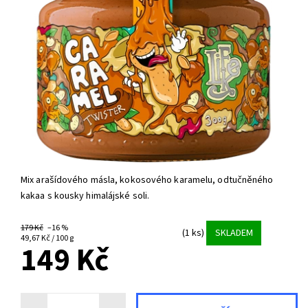
Mix arašídového másla, kokosového karamelu, odtučněného
kakaa s kousky himalájské soli.
179 Kč
–16 %
(1 ks)
SKLADEM
49,67 Kč / 100 g
149 Kč