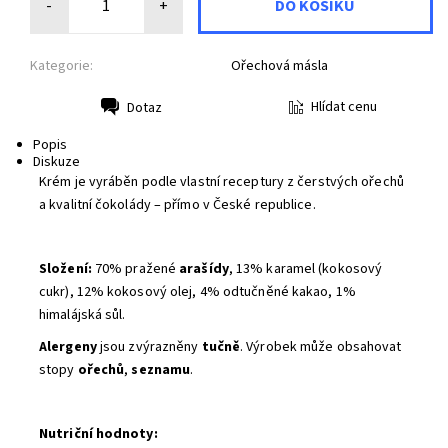
-
+
Kategorie:
Ořechová másla
Hlídat cenu
Dotaz
Tisk
Popis
Diskuze
Krém je vyráběn podle vlastní receptury z čerstvých ořechů
a kvalitní čokolády – přímo v
České republice.
Složení:
70% pražené
arašídy
, 13% karamel (kokosový
cukr), 12% kokosový olej, 4% odtučněné kakao, 1%
himalájská sůl.
Alergeny
jsou zvýrazněny
tučně
.
Výrobek může obsahovat
stopy
ořechů
,
seznamu
.
Nutriční hodnoty: