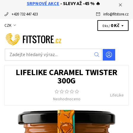
SRPNOVÉ AKCE
- SLEVY AŽ -45 % 🔥
+420 732 447 423
info
@
fitstore.cz
0 Kč
CZK
0 ks /
LIFELIKE CARAMEL TWISTER
300G
LifeLike
Neohodnoceno