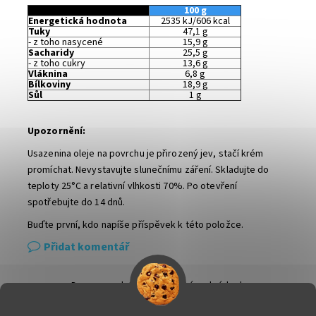
100 g
Energetická hodnota
2535 kJ/606 kcal
Tuky
47,1 g
- z toho nasycené
15,9 g
Sacharidy
25,5 g
- z toho cukry
13,6 g
Vláknina
6,8 g
Bílkoviny
18,9 g
Sůl
1 g
Upozornění:
Usazenina oleje na povrchu je přirozený jev, stačí krém
promíchat.
Nevystavujte slunečnímu záření.
Skladujte do
teploty 25°C a relativní vlhkosti 70%.
Po otevření
spotřebujte do 14 dnů.
Buďte první, kdo napíše příspěvek k této položce.
Přidat komentář
Doprava a platba
|
Obchodní podmínky
|
Ochrana osobních údajů
|
Info k nákupu & reklamační řád
|
Kontakty