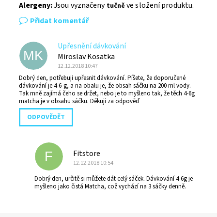
Alergeny:
Jsou vyznačeny
ve složení produktu.
tučně
Přidat komentář
Upřesnění dávkování
MK
Miroslav Kosatka
12.12.2018 10:47
Dobrý den, potřebuji upřesnit dávkování. Píšete, že doporučené
dávkování je 4-6-g, a na obalu je, že obsah sáčku na 200 ml vody.
Tak mně zajímá čeho se držet, nebo je to myšleno tak, že těch 4-6g
matcha je v obsahu sáčku. Děkuji za odpověď
ODPOVĚDĚT
Fitstore
F
12.12.2018 10:54
Dobrý den, určitě si můžete dát celý sáček. Dávkování 4-6g je
myšleno jako čistá Matcha, což vychází na 3 sáčky denně.