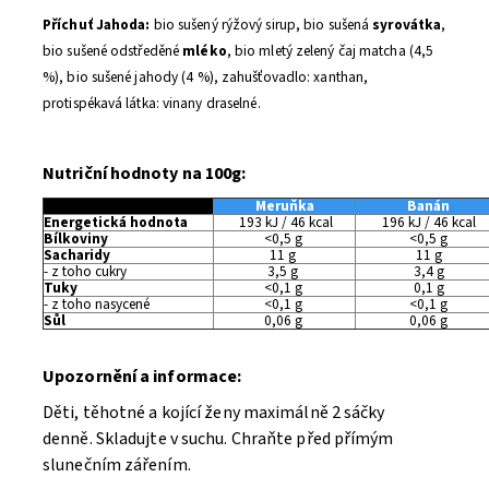
Příchuť Jahoda:
bio sušený rýžový sirup, bio sušená
syrovátka
,
bio sušené odstředěné
mléko
, bio mletý zelený čaj matcha (4,5
%), bio sušené jahody (4 %), zahušťovadlo: xanthan,
protispékavá látka: vinany draselné.
Nutriční hodnoty na 100g:
Meruňka
Banán
Energetická hodnota
193 kJ / 46 kcal
196 kJ / 46 kcal
Bílkoviny
<0,5 g
<0,5 g
Sacharidy
11 g
11 g
- z toho cukry
3,5 g
3,4 g
Tuky
<0,1 g
0,1 g
- z toho nasycené
<0,1 g
<0,1 g
Sůl
0,06 g
0,06 g
Upozornění a informace:
Děti, těhotné a kojící ženy maximálně 2 sáčky
denně.
Skladujte v suchu.
Chraňte před přímým
slunečním zářením.