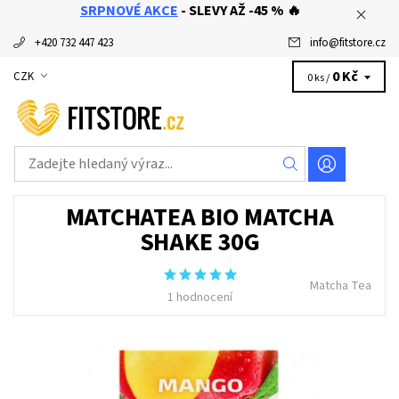
SRPNOVÉ AKCE
- SLEVY AŽ -45 % 🔥
+420 732 447 423
info
@
fitstore.cz
0 Kč
CZK
0 ks /
MATCHATEA BIO MATCHA
SHAKE 30G
Matcha Tea
1 hodnocení