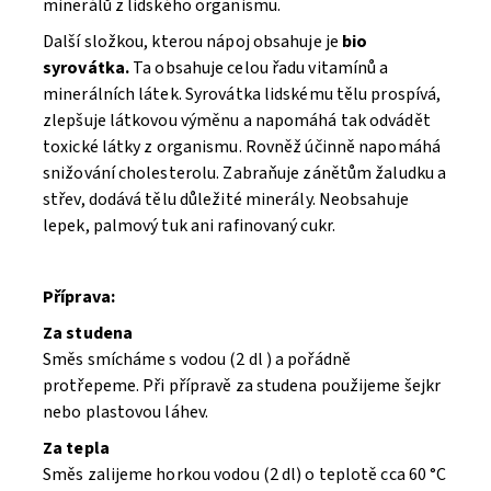
minerálů z lidského organismu.
Další složkou, kterou nápoj obsahuje je
bio
syrovátka.
Ta obsahuje celou řadu vitamínů a
minerálních látek. Syrovátka lidskému tělu prospívá,
zlepšuje látkovou výměnu a napomáhá tak odvádět
toxické látky z organismu. Rovněž účinně napomáhá
snižování cholesterolu. Zabraňuje zánětům žaludku a
střev, dodává tělu důležité minerály. Neobsahuje
lepek, palmový tuk ani rafinovaný cukr.
Příprava:
Za studena
Směs smícháme s vodou (2 dl ) a pořádně
protřepeme. Při přípravě za studena použijeme šejkr
nebo plastovou láhev.
Za tepla
Směs zalijeme horkou vodou (2 dl) o teplotě cca 60 °C