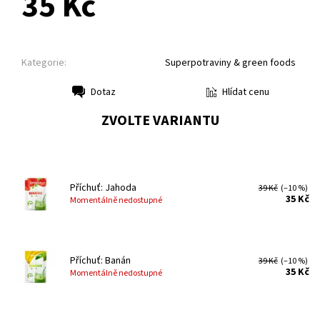
35 Kč
Kategorie:
Superpotraviny & green foods
Hlídat cenu
Dotaz
Tisk
ZVOLTE VARIANTU
Příchuť: Jahoda
39 Kč
(–10 %)
35 Kč
Momentálně nedostupné
Příchuť: Banán
39 Kč
(–10 %)
35 Kč
Momentálně nedostupné