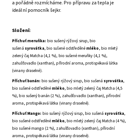
a pořádně rozmícháme. Pro přípravu za tepla je
ideální pomocník šejkr.
Složení:
Příchuť meruňka:
bio sušený rýžový sirup, bio
sušená
syrovátka
, bio sušené odstředěné
mléko
, bio mletý
zelený čaj Matcha (4,1 %), bio sušené meruňky (4,1 %),
zahušťovadlo (xanthan), přírodní aroma, protispékavá látka
(vinany draselné).
Příchuť banán:
bio sušený rýžový sirup, bio sušená
syrovátka
,
bio sušené odstředěné
mléko
, bio mletý zelený čaj Matcha (4,5
%), bio sušený banán (2 %), zahušťovadlo (xanthan), přírodní
aroma, protispékavá látka (vinany draselné).
Příchuť Mango:
bio sušený rýžový sirup, bio sušená
syrovátka
,
bio sušené odstředěné
mléko
, bio mletý zelený čaj Matcha (4 %),
bio sušené mango (2 %), zahušťovadlo (xanthan), přírodní
aroma, protispékavá látka (vinany draselné).