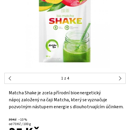
1
z 4
Matcha Shake je zcela přírodní bioenergetický
nápoj založený na čaji Matcha, který se vyznačuje
pozvolným nástupem energie s dlouhotrvajícím účinkem.
39 Kč
–10 %
od 70 Kč / 100 g