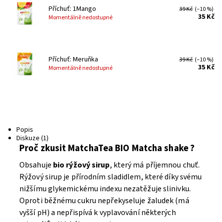
Příchuť: 1Mango
39 Kč
(–10 %)
35 Kč
Momentálně nedostupné
Příchuť: Meruňka
39 Kč
(–10 %)
35 Kč
Momentálně nedostupné
Popis
Diskuze (1)
Proč zkusit MatchaTea BIO Matcha shake ?
Obsahuje
bio rýžový sirup
, který má příjemnou chuť.
Rýžový sirup je přírodním sladidlem, které díky svému
nižšímu glykemickému indexu nezatěžuje slinivku.
Oproti běžnému cukru nepřekyseluje žaludek (má
vyšší pH) a nepřispívá k vyplavování některých