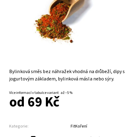
Bylinková směs bez náhražek vhodná na drůbeží, dipy s
jogurtovým základem, bylinková másla nebo sýry.
Více informací v tabulce variant
až
–5 %
od 69 Kč
Kategorie:
FitKoření