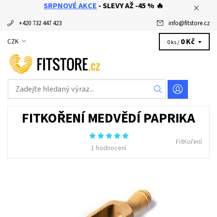
SRPNOVÉ AKCE
- SLEVY AŽ -45 % 🔥
+420 732 447 423
info
@
fitstore.cz
0 Kč
CZK
0 ks /
FITKOŘENÍ MEDVĚDÍ PAPRIKA
FitKoření
1 hodnocení