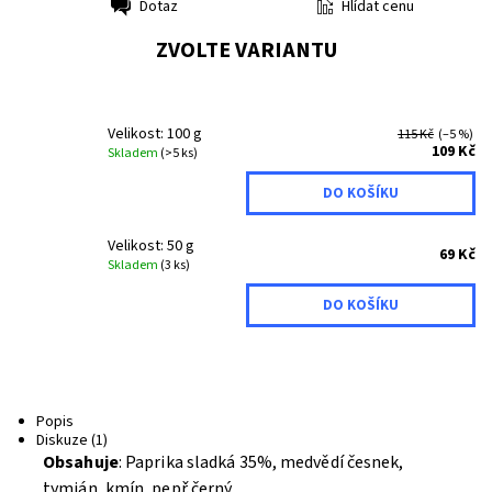
Hlídat cenu
Dotaz
Tisk
ZVOLTE VARIANTU
Velikost: 100 g
115 Kč
(–5 %)
109 Kč
Skladem
(>5 ks)
Velikost: 50 g
69 Kč
Skladem
(3 ks)
Popis
Diskuze (1)
Obsahuje
: Paprika sladká 35%, medvědí česnek,
tymián, kmín, pepř černý