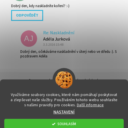
Dobrý den, kdy naskladníte koření? :-)
ODPOVĚDĚT
Re: Naskladnění
AJ
Adéla Jurková
3.3.2016 15:48
Dobrý den, očekáváme naskladnění v úterý nebo ve středu :). S
pozdravem Adéla
Doprava a platba
|
Obchodní podmínky
|
Ochrana osobních údajů
|
Info k nákupu & reklamační řád
|
Kontakty
Využíváme soubory cookies, které nám pomáhají poskytovat
a zlepšovat naše služby. Používáním tohoto webu souhlasíte
s našimi pravidly pro cookies.
Další informace
2026 © FitStore.cz - Váš eshop s doplňky stravy, všechna práva
NASTAVENÍ
vyhrazena
Upravit nastavení cookies
Vytvořil Shoptet
SOUHLASÍM