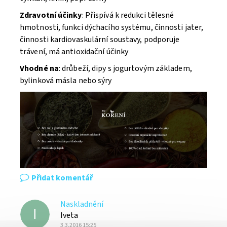
Zdravotní účinky
: Přispívá k redukci tělesné
hmotnosti, funkci dýchacího systému, činnosti jater,
činnosti kardiovaskulární soustavy, podporuje
trávení, má antioxidační účinky
Vhodné na
: drůbeží, dipy s jogurtovým základem,
bylinková másla nebo sýry
Přidat komentář
Naskladnění
I
Iveta
3.3.2016 15:25