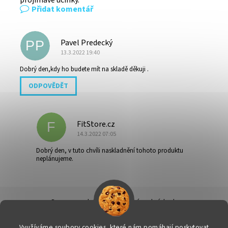
Přidat komentář
Pavel Predecký
PP
13.3.2022 19:40
Dobrý den,kdy ho budete mít na skladě děkuji .
ODPOVĚDĚT
FitStore.cz
F
14.3.2022 07:05
Dobrý den, v tuto chvíli naskladnění tohoto produktu
neplánujeme.
Doprava a platba
|
Obchodní podmínky
|
Ochrana osobních údajů
|
Info k nákupu & reklamační řád
|
Kontakty
Využíváme soubory cookies, které nám pomáhají poskytovat