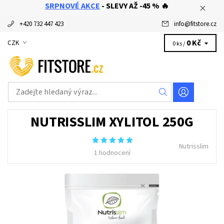
SRPNOVÉ AKCE
- SLEVY AŽ -45 % 🔥
+420 732 447 423
info
@
fitstore.cz
0 Kč
CZK
0 ks /
NUTRISSLIM XYLITOL 250G
Nutrisslim
1 hodnocení