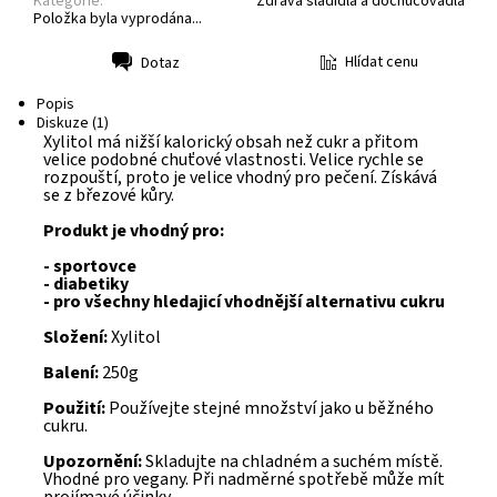
Kategorie:
Zdravá sladidla a dochucovadla
Položka byla vyprodána...
Hlídat cenu
Dotaz
Tisk
Popis
Diskuze (1)
Xylitol má nižší kalorický obsah než cukr a přitom
velice podobné chuťové vlastnosti. Velice rychle se
rozpouští, proto je velice vhodný pro pečení. Získává
se z březové kůry.
Produkt je vhodný pro:
- sportovce
- diabetiky
- pro všechny hledajicí vhodnější alternativu cukru
Složení:
Xylitol
Balení:
250g
Použití:
Používejte stejné množství jako u běžného
cukru.
Upozornění:
Skladujte na chladném a suchém místě.
Vhodné pro vegany. Při nadměrné spotřebě může mít
projímavé účinky.