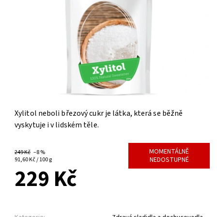
Xylitol neboli březový cukr je látka, která se běžně
vyskytuje i v lidském těle.
MOMENTÁLNĚ
249 Kč
–8 %
NEDOSTUPNÉ
91,60 Kč / 100 g
229 Kč