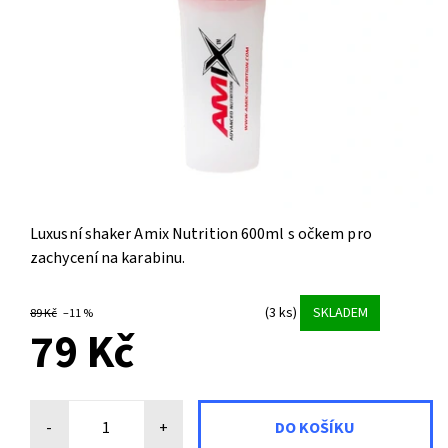
Luxusní shaker Amix Nutrition 600ml s očkem pro
zachycení na karabinu.
(3 ks)
SKLADEM
89 Kč
–11 %
79 Kč
-
+