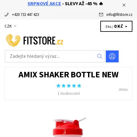
SRPNOVÉ AKCE
- SLEVY AŽ -45 % 🔥
+420 732 447 423
info
@
fitstore.cz
0 Kč
CZK
0 ks /
AMIX SHAKER BOTTLE NEW
Amix
1 hodnocení