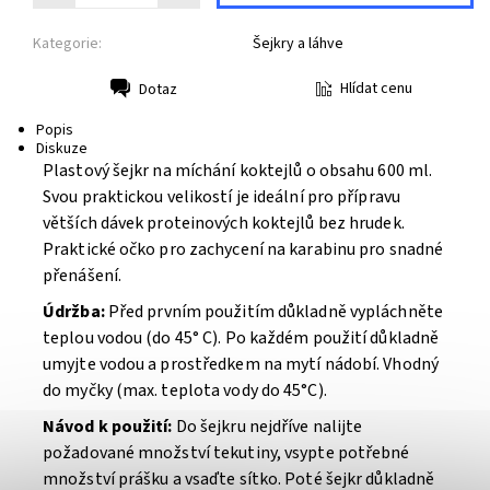
Kategorie:
Šejkry a láhve
Hlídat cenu
Dotaz
Tisk
Popis
Diskuze
Plastový šejkr na míchání koktejlů o obsahu 600 ml.
Svou praktickou velikostí je ideální pro přípravu
větších dávek proteinových koktejlů bez hrudek.
Praktické očko pro zachycení na karabinu pro snadné
přenášení.
Údržba:
Před prvním použitím důkladně vypláchněte
teplou vodou (do 45° C). Po každém použití důkladně
umyjte vodou a prostředkem na mytí nádobí. Vhodný
do myčky (max. teplota vody do 45°C).
Návod k použití:
Do šejkru nejdříve nalijte
požadované množství tekutiny, vsypte potřebné
množství prášku a vsaďte sítko. Poté šejkr důkladně