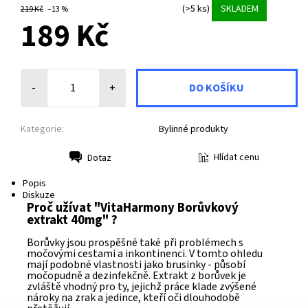
(>5 ks)
SKLADEM
219 Kč
–13 %
189 Kč
-
+
Kategorie:
Bylinné produkty
Hlídat cenu
Dotaz
Tisk
Popis
Diskuze
Proč užívat "VitaHarmony Borůvkový
extrakt 40mg" ?
Borůvky jsou prospěšné také při problémech s
močovými cestami a inkontinenci. V tomto ohledu
mají podobné vlastnosti jako brusinky - působí
močopudně a dezinfekčně. Extrakt z borůvek je
zvláště vhodný pro ty, jejichž práce klade zvýšené
nároky na zrak a jedince, kteří oči dlouhodobě