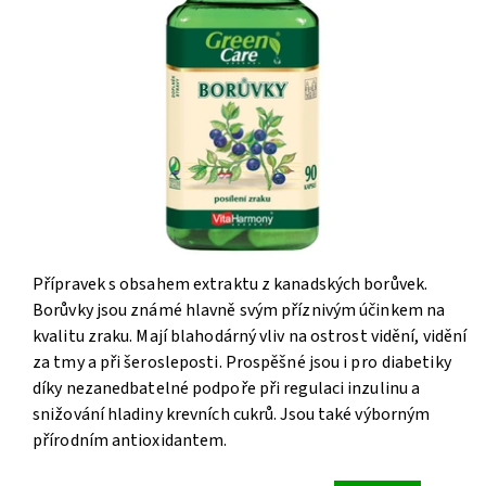
Přípravek s obsahem extraktu z kanadských borůvek.
Borůvky jsou známé hlavně svým příznivým účinkem na
kvalitu zraku. Mají blahodárný vliv na ostrost vidění, vidění
za tmy a při šerosleposti. Prospěšné jsou i pro diabetiky
díky nezanedbatelné podpoře při regulaci inzulinu a
snižování hladiny krevních cukrů. Jsou také výborným
přírodním antioxidantem.