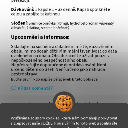
přetěžují.
Dávkování:
1 kapsle 1 – 3x denně. Kapsli spolkněte
celou a zapijte tekutinou.
Složení:
Brusnice borůvka (40mg), hydrofosforečnan vápenatý
dihydrát, želatina, stearan hořečnatý
Upozornění a informace:
Skladujte na suchém a chladném místě, v uzavřeném
obalu, mimo dosah dětí! Minimální trvanlivost do data
uvedeného na obalu. Obsah začněte užívat pouze z
nepoškozeného bezpečnostního obalu.
Nepřekračujte doporučené denní dávkování. Není
určeno dětem do 3 let. Není určeno jako náhrada
pestré stravy.
Buďte první, kdo napíše příspěvek k této položce.
Přidat komentář
Doprava a platba
|
Obchodní podmínky
|
Ochrana osobních údajů
|
Info k nákupu & reklamační řád
|
Kontakty
Využíváme soubory cookies, které nám pomáhají poskytovat
a zlepšovat naše služby. Používáním tohoto webu souhlasíte