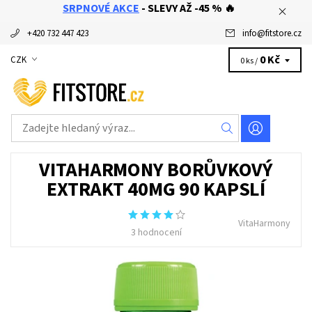
SRPNOVÉ AKCE
- SLEVY AŽ -45 % 🔥
+420 732 447 423
info
@
fitstore.cz
0 Kč
CZK
0 ks /
VITAHARMONY BORŮVKOVÝ
EXTRAKT 40MG 90 KAPSLÍ
VitaHarmony
3 hodnocení