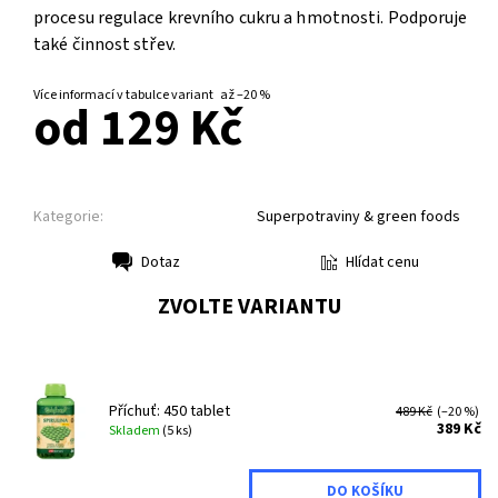
procesu regulace krevního cukru a hmotnosti. Podporuje
také činnost střev.
Více informací v tabulce variant
až
–20 %
od 129 Kč
Kategorie:
Superpotraviny & green foods
Hlídat cenu
Dotaz
Tisk
ZVOLTE VARIANTU
Příchuť: 450 tablet
489 Kč
(–20 %)
389 Kč
Skladem
(5 ks)