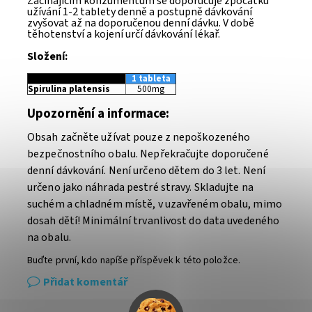
Začínajícím konzumentům se doporučuje zpočátku
užívání 1-2 tablety denně a postupně dávkování
zvyšovat až na doporučenou denní dávku. V době
těhotenství a kojení určí dávkování lékař.
Složení:
1 tableta
Spirulina platensis
500mg
Upozornění a informace:
Obsah začněte užívat pouze z nepoškozeného
bezpečnostního obalu. Nepřekračujte doporučené
denní dávkování. Není určeno dětem do 3 let. Není
určeno jako náhrada pestré stravy. Skladujte na
suchém a chladném místě, v uzavřeném obalu, mimo
dosah dětí! Minimální trvanlivost do data uvedeného
na obalu.
Buďte první, kdo napíše příspěvek k této položce.
Přidat komentář