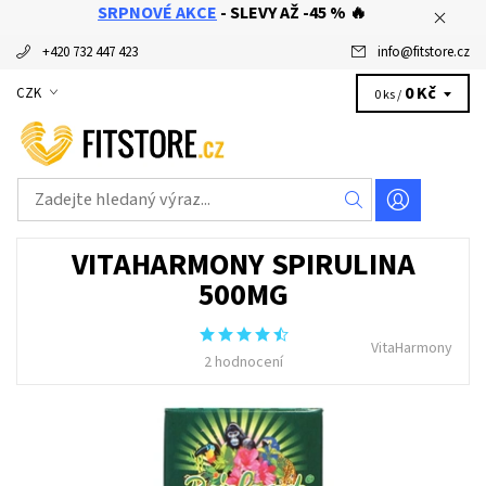
SRPNOVÉ AKCE
- SLEVY AŽ -45 % 🔥
+420 732 447 423
info
@
fitstore.cz
0 Kč
CZK
0 ks /
VITAHARMONY SPIRULINA
500MG
VitaHarmony
2 hodnocení