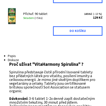
Příchuť: 90 tablet
149 Kč
(–13 %)
129 Kč
Skladem
(>5 ks)
Popis
Diskuze
Proč užívat "VitaHarmony Spirulina" ?
Spirulina představuje čistě přírodní lisované tablety
bez přídatných látek pro vitalitu, posílení imunity a
celkovou energii. Je mimo jiné skvělým doplňkem pro
vegetariány a celiaky. Tablety jsou certifikované
britskou společností Soil Association se statusem
organic.
Dávkování:
3-6 tablet 1-2x denně zapít dostatečným
množstvím tekutiny, 30 minut před jídlem.