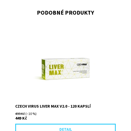
PODOBNÉ PRODUKTY
Komplexní složení, které přispívá k normální činnosti
jater a tím podporuje detoxikaci Neutralizuje volné
radikály, slouží k...
CZECH VIRUS LIVER MAX V2.0 - 120 KAPSLÍ
499 Kč
(–10 %)
449 Kč
DETAIL