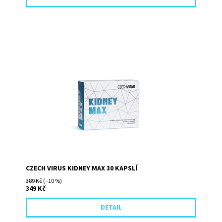
Komplexní rostlinné složení k podpoře normální činnosti
ledvin Velmi vhodné také pro zdraví močových cest
30 kapslí, 30 dávek
CZECH VIRUS KIDNEY MAX 30 KAPSLÍ
389 Kč
(–10 %)
349 Kč
DETAIL