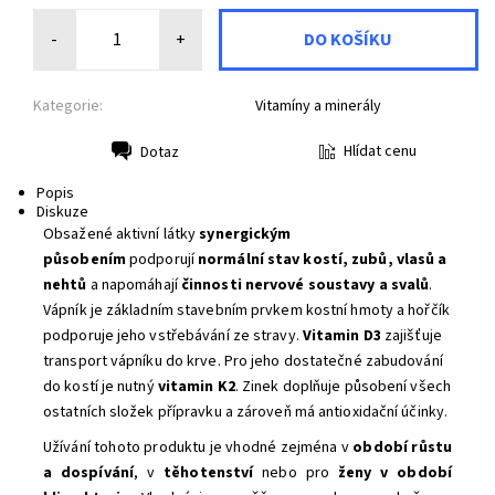
-
+
Kategorie:
Vitamíny a minerály
Hlídat cenu
Dotaz
Tisk
Popis
Diskuze
Obsažené aktivní látky
synergickým
působením
podporují
normální stav kostí, zubů, vlasů a
nehtů
a napomáhají
činnosti nervové soustavy a svalů
.
Vápník je základním stavebním prvkem kostní hmoty a hořčík
podporuje jeho vstřebávání ze stravy.
Vitamin D3
zajišťuje
transport vápníku do krve. Pro jeho dostatečné zabudování
do kostí je nutný
vitamin K2
. Zinek doplňuje působení všech
ostatních složek přípravku a zároveň má antioxidační účinky.
Užívání tohoto produktu je vhodné zejména v
období růstu
a dospívání
, v
těhotenství
nebo pro
ženy v období