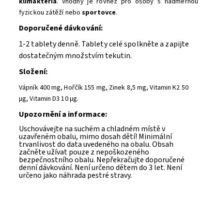
klimakteria
. Vhodný je rovněž pro osoby s nadměrnou
fyzickou zátěží nebo
sportovce
.
Doporučené dávkování:
1-2 tablety denně. Tablety celé spolkněte a zapijte
dostatečným množstvím tekutin.
Složení:
Vápník 400 mg, Hořčík 155 mg, Zinek 8,5 mg, Vitamin K2 50
μg, Vitamin D3 10 μg.
Upozornění a informace:
Uschovávejte na suchém a chladném místě v
uzavřeném obalu, mimo dosah dětí! Minimální
trvanlivost do data uvedeného na obalu. Obsah
začněte užívat pouze z nepoškozeného
bezpečnostního obalu. Nepřekračujte doporučené
denní dávkování. Není určeno dětem do 3 let. Není
určeno jako náhrada pestré stravy.