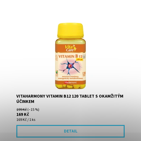
Vitamin B12 neboli kobalamin je vitamin rozpustný ve
vodě, který je důležitý pro schopnost buněčného dělení.
Platí to především...
VITAHARMONY VITAMIN B12 120 TABLET S OKAMŽITÝM
ÚČINKEM
199 Kč
(–15 %)
169 Kč
169 Kč / 1 ks
DETAIL