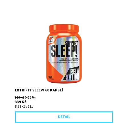
Sleep! obsahuje velmi účinnou směs látek na podporu
kvalitního spánku a snadného usínání. Je určen pro
kohokoliv, kdo trpí...
EXTRIFIT SLEEP! 60 KAPSLÍ
399 Kč
(–15 %)
339 Kč
5,65 Kč / 1 ks
DETAIL