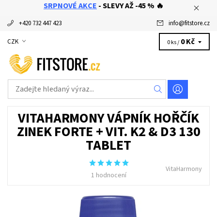
SRPNOVÉ AKCE
- SLEVY AŽ -45 % 🔥
+420 732 447 423
info
@
fitstore.cz
0 Kč
CZK
0 ks /
VITAHARMONY VÁPNÍK HOŘČÍK
ZINEK FORTE + VIT. K2 & D3 130
TABLET
VitaHarmony
1 hodnocení