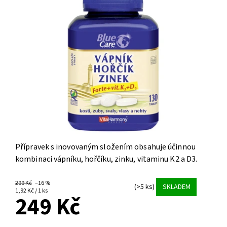
Přípravek s inovovaným složením obsahuje účinnou
kombinaci vápníku, hořčíku, zinku, vitaminu K2 a D3.
299 Kč
–16 %
(>5 ks)
SKLADEM
1,92 Kč / 1 ks
249 Kč