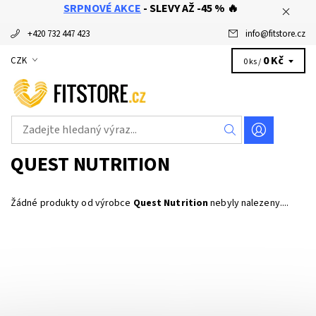
SRPNOVÉ AKCE
- SLEVY AŽ -45 % 🔥
+420 732 447 423
info
@
fitstore.cz
0 Kč
CZK
0 ks /
QUEST NUTRITION
Žádné produkty od výrobce
Quest Nutrition
nebyly nalezeny....