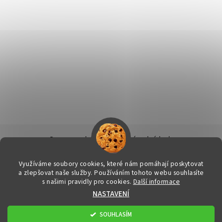
Doprava a platba
|
Obchodní podmínky
|
Ochrana osobních údajů
|
Info k nákupu & reklamační řád
|
Kontakty
Využíváme soubory cookies, které nám pomáhají poskytovat
a zlepšovat naše služby. Používáním tohoto webu souhlasíte
s našimi pravidly pro cookies.
Další informace
2026 © FitStore.cz - Váš eshop s doplňky stravy, všechna práva
NASTAVENÍ
vyhrazena
Upravit nastavení cookies
Vytvořil Shoptet
SOUHLASÍM