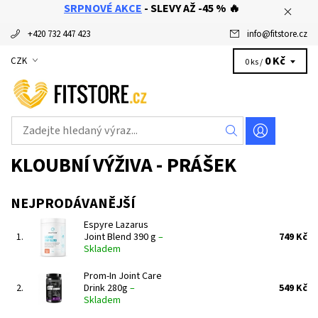
SRPNOVÉ AKCE
- SLEVY AŽ -45 % 🔥
+420 732 447 423
info
@
fitstore.cz
0 Kč
CZK
0 ks /
KLOUBNÍ VÝŽIVA - PRÁŠEK
NEJPRODÁVANĚJŠÍ
Espyre Lazarus
1.
Joint Blend 390 g
–
749 Kč
Skladem
Prom-In Joint Care
2.
Drink 280g
–
549 Kč
Skladem