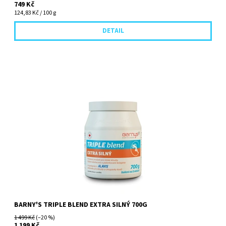
749 Kč
124,83 Kč / 100 g
DETAIL
Ještě obsažnější a ještě silnější produkt pro vaše klouby, zřejmě
nejsilnější chondroprotektivní přípravek na klouby všech dob....
BARNY'S TRIPLE BLEND EXTRA SILNÝ 700G
1 499 Kč
(–20 %)
1 199 Kč