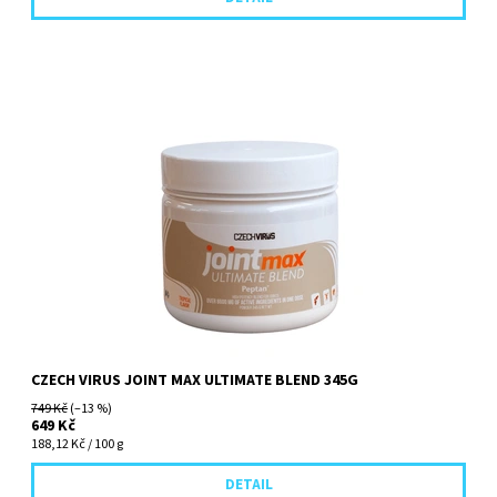
Komplexní kloubní výživa s Peptan® peptidy Více než 8600 mg
aktivních látek v jedné dávce!! 345 g, 30 dávek
CZECH VIRUS JOINT MAX ULTIMATE BLEND 345G
749 Kč
(–13 %)
649 Kč
188,12 Kč / 100 g
DETAIL