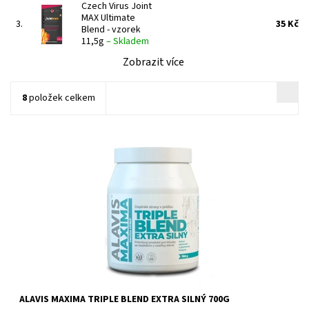
Czech Virus Joint
MAX Ultimate
3.
35 Kč
Blend - vzorek
11,5g
–
Skladem
Zobrazit více
8
položek celkem
Komplexní výživa pro lidské klouby.
ALAVIS MAXIMA TRIPLE BLEND EXTRA SILNÝ 700G