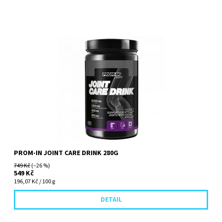
Komplexní kloubní výživa zaměřená na chrupavky, šlachy a jejich úpony
PROM-IN JOINT CARE DRINK 280G
749 Kč
(–26 %)
549 Kč
196,07 Kč / 100 g
DETAIL