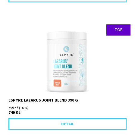
TOP
Lazarus™ Joint Blend představuje naprostou špičku toho, co je
na trhu v segmentu kloubní výživy k dostání. Obsahuje celkem 9...
ESPYRE LAZARUS JOINT BLEND 390 G
799 Kč
(–6 %)
749 Kč
DETAIL