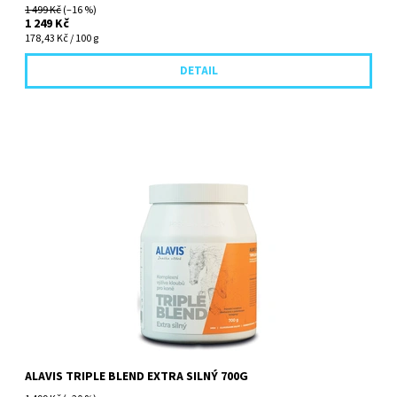
1 499 Kč
(–16 %)
1 249 Kč
178,43 Kč / 100 g
DETAIL
Komplexní kloubní výživa pro koně. Kombinace
chondroprotektivních látek (glukosamin sulfátu a chondrioitin
sulfátu), látky MSM...
ALAVIS TRIPLE BLEND EXTRA SILNÝ 700G