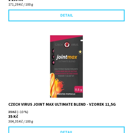
171,29 Kč / 100 g
DETAIL
Komplexní kloubní výživa s dobrou rozpustností a skvělou chutí!
CZECH VIRUS JOINT MAX ULTIMATE BLEND - VZOREK 11,5G
39 Kč
(–10 %)
35 Kč
304,35 Kč / 100 g
DETAIL