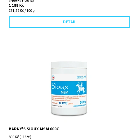
1 499 Kč
(–20 %)
1 199 Kč
171,29 Kč / 100 g
DETAIL
Tradiční severoamerická receptura pro klouby a celý pohybový
aparát. Rychlý a efektivní už po několika dnech.
BARNY'S SIOUX MSM 600G
899 Kč
(–16 %)